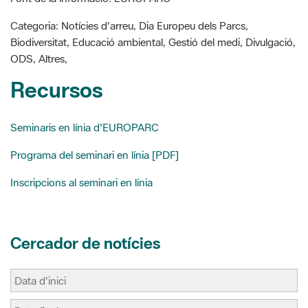
k
s
i
ODS, Altres,
t
r
Recursos
Seminaris en línia d'EUROPARC
Programa del seminari en línia [PDF]
Inscripcions al seminari en línia
Cercador de notícies