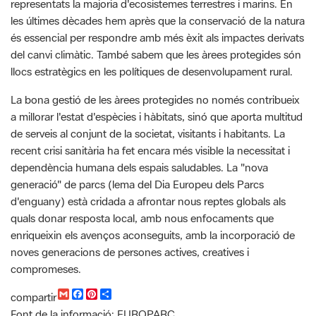
del canvi climàtic. També sabem que les àrees protegides són
llocs estratègics en les polítiques de desenvolupament rural.
La bona gestió de les àrees protegides no només contribueix
a millorar l'estat d'espècies i hàbitats, sinó que aporta multitud
de serveis al conjunt de la societat, visitants i habitants. La
recent crisi sanitària ha fet encara més visible la necessitat i
dependència humana dels espais saludables. La "nova
generació" de parcs (lema del Dia Europeu dels Parcs
d'enguany) està cridada a afrontar nous reptes globals als
quals donar resposta local, amb nous enfocaments que
enriqueixin els avenços aconseguits, amb la incorporació de
noves generacions de persones actives, creatives i
compromeses.
G
F
P
C
compartir
m
a
i
o
Font de la informació: EUROPARC
a
c
n
m
i
e
t
p
l
b
e
a
Categoria: Notícies d'arreu, Dia Europeu dels Parcs,
o
r
r
Biodiversitat, Educació ambiental, Gestió del medi, Divulgació,
o
e
t