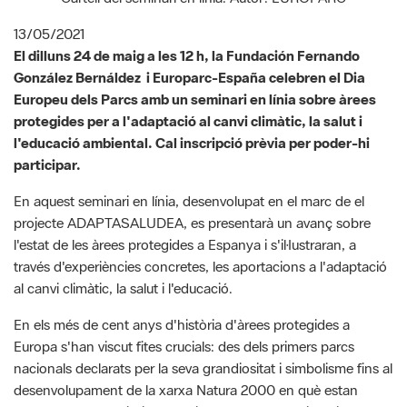
González Bernáldez i Europarc-España celebren el Dia
Europeu dels Parcs amb un seminari en línia sobre àrees
protegides per a l'adaptació al canvi climàtic, la salut i
l'educació ambiental. Cal inscripció prèvia per poder-hi
participar.
En aquest seminari en línia, desenvolupat en el marc de el
projecte ADAPTASALUDEA, es presentarà un avanç sobre
l'estat de les àrees protegides a Espanya i s'il·lustraran, a
través d'experiències concretes, les aportacions a l'adaptació
al canvi climàtic, la salut i l'educació.
En els més de cent anys d'història d'àrees protegides a
Europa s'han viscut fites crucials: des dels primers parcs
nacionals declarats per la seva grandiositat i simbolisme fins al
desenvolupament de la xarxa Natura 2000 en què estan
representats la majoria d'ecosistemes terrestres i marins. En
les últimes dècades hem après que la conservació de la natura
és essencial per respondre amb més èxit als impactes derivats