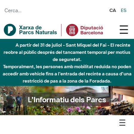
Salta al contingut principal
CA
ES
Fins al desembre de 2026 - Parc Fluvial Besòs -
Afectacions a la llera del Parc Fluvial del Besòs degut a
obres de construcció d'una passera sobre el riu
L'Informatiu dels Parcs
L'informatiu
Notícia
Arreu - EUROPARC organitza un seminari en línia pel Dia
Europeu dels Parcs sobre àrees protegides per a l'adaptació al