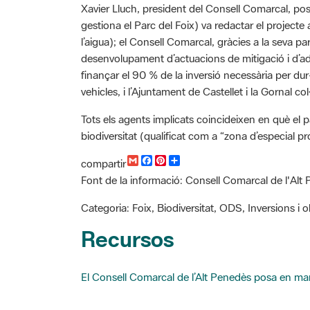
gestiona el Parc del Foix) va redactar el projecte
l’aigua); el Consell Comarcal, gràcies a la seva 
desenvolupament d’actuacions de mitigació i d’ada
finançar el 90 % de la inversió necessària per dur
vehicles, i l’Ajuntament de Castellet i la Gornal c
Tots els agents implicats coincideixen en què el p
biodiversitat (qualificat com a “zona d’especial p
G
F
P
C
compartir
m
a
i
o
Font de la informació: Consell Comarcal de l'Alt
a
c
n
m
i
e
t
p
l
b
e
a
Categoria: Foix, Biodiversitat, ODS, Inversions i
o
r
r
o
e
t
Recursos
k
s
i
t
r
El Consell Comarcal de l’Alt Penedès posa en marx