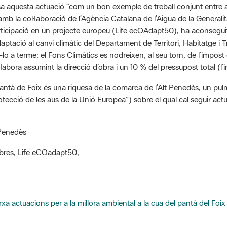
 amb la col·laboració de l’Agència Catalana de l’Aigua de la Generali
participació en un projecte europeu (Life ecOAdapt50), ha aconsegui
ptació al canvi climàtic del Departament de Territori, Habitatge i T
-lo a terme; el Fons Climàtics es nodreixen, al seu torn, de l’impost
ol·labora assumint la direcció d’obra i un 10 % del pressupost total 
antà de Foix és una riquesa de la comarca de l’Alt Penedès, un pulmó
rotecció de les aus de la Unió Europea”) sobre el qual cal seguir act
 Penedès
 obres, Life eCOadapt50,
a actuacions per a la millora ambiental a la cua del pantà del Foix