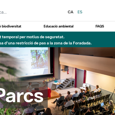
CA
ES
 biodiversitat
Educació ambiental
FAQS
 obres de construcció d'una passera sobre el riu
Parcs