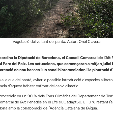
Vegetació del voltant del pantà. Autor: Oriol Clavera
ordina la Diputació de Barcelona, el Consell Comarcal de l’Alt 
l Parc del Foix. Les actuacions, que començaran a mitjan juliol i 
creació de nou basses i un canal bioremediador, i la plantació 
a la cua del pantà, evitar la possible introducció d’espècies al·lòcto
liència d’aquest hàbitat enfront del canvi climàtic.
rocedeix en un 90 % dels Fons Climàtics del Departament de Territo
Comarcal de l’Alt Penedès en el Life eCOadapt50. El 10 % restant l’ap
elona amb la col·laboració de l’Agència Catalana de l’Aigua.
ràcies a les intervencions que s’han fet a l’entorn del pantà duran