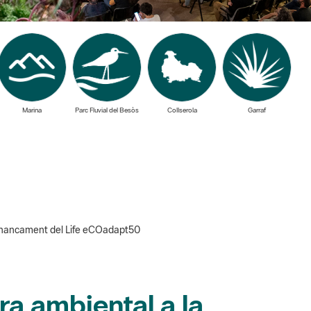
Marina
Parc Fluvial del Besòs
Collserola
Garraf
 financament del Life eCOadapt50
ra ambiental a la