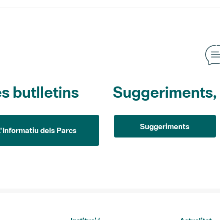
s butlletins
Suggeriments, o
Suggeriments
L'Informatiu dels Parcs
Institució
Actualitat