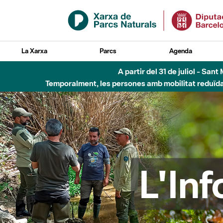
Salta al contingut principal
La Xarxa
Parcs
Agenda
Fins al desembre de 2026 - Parc Fluvial B
L'In