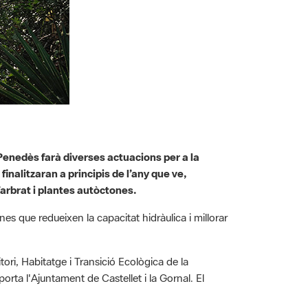
Penedès farà diverses actuacions per a la
finalitzaran a principis de l’any que ve,
d’arbrat i plantes autòctones.
nes que redueixen la capacitat hidràulica i millorar
ri, Habitatge i Transició Ecològica de la
orta l'Ajuntament de Castellet i la Gornal. El
t els darrers 25 anys, ha augmentat molt la