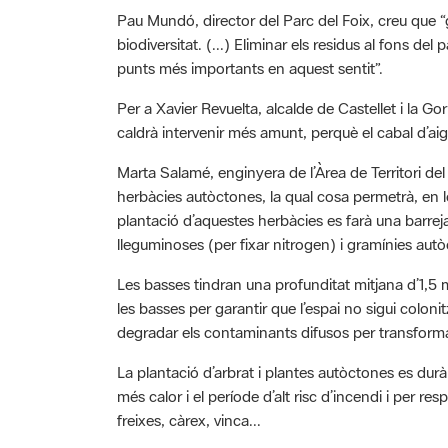
biodiversitat. (...) Eliminar els residus al fons del
punts més importants en aquest sentit”.
Per a Xavier Revuelta, alcalde de Castellet i la Gor
caldrà intervenir més amunt, perquè el cabal d’aig
Marta Salamé, enginyera de l’Àrea de Territori de
herbàcies autòctones, la qual cosa permetrà, en le
plantació d’aquestes herbàcies es farà una barre
lleguminoses (per fixar nitrogen) i gramínies aut
Les basses tindran una profunditat mitjana d’1,5 m 
les basses per garantir que l’espai no sigui colon
degradar els contaminants difusos per transforma
La plantació d’arbrat i plantes autòctones es dur
més calor i el període d’alt risc d’incendi i per re
freixes, càrex, vinca...
Xavier Lluch, president del Consell Comarcal, po