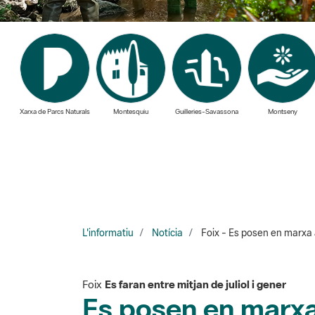
Xarxa de Parcs Naturals
Montesquiu
Guilleries-Savassona
Montseny
L'informatiu
Notícia
Foix - Es posen en marxa 
Foix
Es faran entre mitjan de juliol i gener
Es posen en marxa 