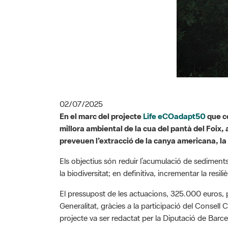
02/07/2025
En el marc del projecte
Life eCOadapt50
que co
millora ambiental de la cua del pantà del Foix, a
preveuen l’extracció de la canya americana, la 
Els objectius són reduir l’acumulació de sediments 
la biodiversitat; en definitiva, incrementar la resi
El pressupost de les actuacions, 325.000 euros, p
Generalitat, gràcies a la participació del Consell 
projecte va ser redactat per la Diputació de Barc
Pau Mundó, director del Parc del Foix, creu que “g