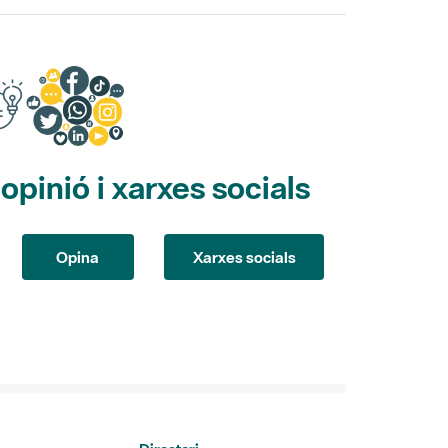
pinió i xarxes socials
Opina
Xarxes socials
Directori