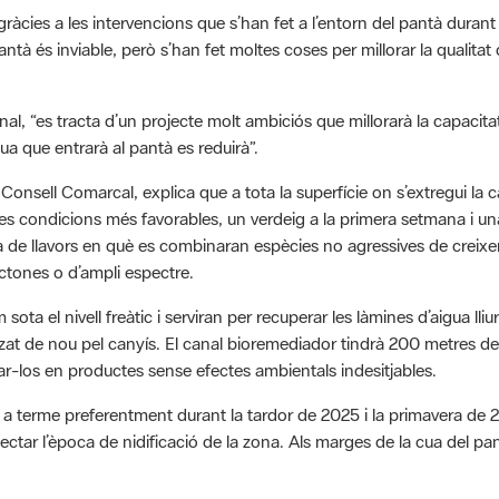
 pantà és inviable, però s’han fet moltes coses per millorar la qualitat
nal, “es tracta d’un projecte molt ambiciós que millorarà la capacitat 
ua que entrarà al pantà es reduirà”.
l Consell Comarcal, explica que a tota la superfície on s’extregui l
s condicions més favorables, un verdeig a la primera setmana i una e
ja de llavors en què es combinaran espècies no agressives de crei
òctones o d’ampli espectre.
sota el nivell freàtic i serviran per recuperar les làmines d’aigua ll
itzat de nou pel canyís. El canal bioremediador tindrà 200 metres de 
r-los en productes sense efectes ambientals indesitjables.
à a terme preferentment durant la tardor de 2025 i la primavera de 2
spectar l’època de nidificació de la zona. Als marges de la cua del pa
sa aquesta actuació “com un bon exemple de treball conjunt entre 