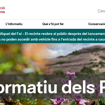
L'Informatiu
Què s'hi pot fer
Conservació
esòs - Afectacions a la llera del Parc Fluvial del Besòs degut a
formatiu dels 