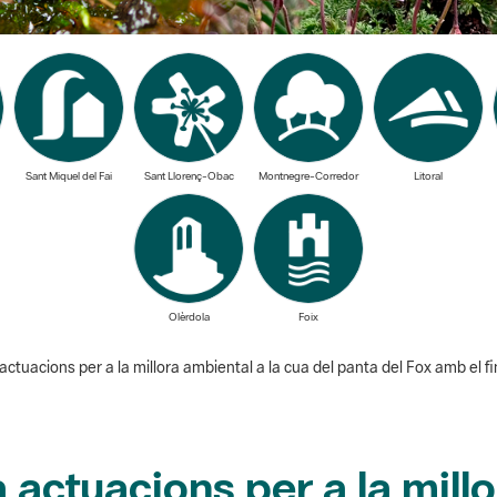
Sant Miquel del Fai
Sant Llorenç-Obac
Montnegre-Corredor
Litoral
Olèrdola
Foix
actuacions per a la millora ambiental a la cua del panta del Fox amb el
actuacions per a la millo