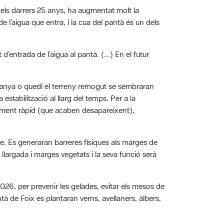
 de l’aigua que entra, i la cua del pantà és un dels
d’entrada de l’aigua al pantà. (...) En el futur
a canya o quedi el terreny remogut se sembraran
stabilització al llarg del temps. Per a la
xement ràpid (que acaben desapareixent),
iure. Es generaran barreres físiques als marges de
llargada i marges vegetats i la seva funció serà
026, per prevenir les gelades, evitar els mesos de
ntà de Foix es plantaran verns, avellaners, àlbers,
administracions: la Diputació de Barcelona (que