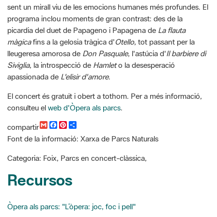
màgica
fins a la gelosia tràgica d'
Otello
, tot passant per la
lleugeresa amorosa de
Don Pasquale
, l'astúcia d'
Il barbiere di
Siviglia
, la introspecció de
Hamlet
o la desesperació
apassionada de
L'elisir d'amore
.
El concert és gratuït i obert a tothom. Per a més informació,
consulteu el
web d'Òpera als parcs
.
G
F
P
C
compartir
m
a
i
o
Font de la informació: Xarxa de Parcs Naturals
a
c
n
m
i
e
t
p
l
b
e
a
Categoria: Foix, Parcs en concert-clàssica,
o
r
r
o
e
t
Recursos
k
s
i
t
r
Òpera als parcs: "L’òpera: joc, foc i pell"
Cercador de notícies