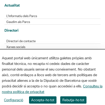
Gaudim als Parcs
Directori
Directori de contacte
Xarxes socials
Aplicacions mòbils
Bústia de suggeriments
Opineu sobre els parcs
Aquest portal web únicament utilitza galetes pròpies amb
finalitat tècnica, no recapta ni cedeix dades de caràcter
personal dels usuaris sense el seu coneixement. No obstant
MAPA WEB
AVÍS LEGAL
ACCESSIBILITAT
això, conté enllaços a llocs web de tercers amb polítiques de
privacitat alienes a la de la Diputació de Barcelona que vostè
Diputació de Barcelona. Edifici Llacuna, 1a planta. Badajoz, 49. 08005
podrà decidir si accepta o no quan accedeixi a ells.
Consulteu la
Barcelona. Tel. 934 022 428 / xarxaparcs@diba.cat
nostra política de privacitat
Configuració
Accepta-ho tot
Rebutja-ho tot