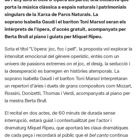
intèrprets de l'òpera, d'accés gratuït, acompanyats per
Berta Brull al piano i guiats per Miquel Ripeu.
Sota el títol "L'òpera: joc, foc i pell", la proposta vol explorar la
intensitat emocional del gènere operístic, entès com un
univers de passions extremes on el joc, el desig, la seducció i
la desesperació es barregen en històries atemporals. La
soprano Isabella Gaudí i el baríton Toni Marsol interpretaran
un repertori d'àries i duets de grans compositors com Mozart,
Rossini, Donizetti, Thomas i Verdi, acompanyats al piano per
la mestra Berta Brull.
El recital en dos actes, de 60 minuts de durada sense
interrupció, estarà guiat i contextualitzat per l'actor i
dramaturg Miquel Ripeu, que aportarà les claus dramàtiques
de cada peça i recordarà al públic que el
bel canto
continua
sent un mirall viu de les emocions humanes més profundes. El
programa inclou moments de gran contrast: des de la
picardia del duet de Papageno i Papagena de
La flauta