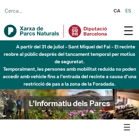
Salta al contingut principal
CA
ES
Fins al desembre de 2026 - Parc Fluvial Besòs -
Afectacions a la llera del Parc Fluvial del Besòs degut a
obres de construcció d'una passera sobre el riu
L'Informatiu dels Parcs
L'informatiu
Notícia
Foix - La passio del Romanticisme inaugura el cicle Opera als
parcs al Parc del Foix