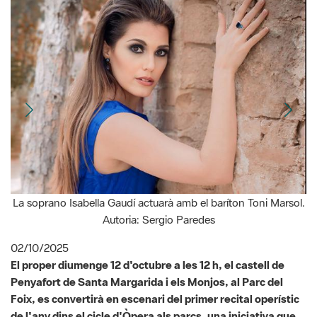
La soprano Isabella Gaudí actuarà amb el baríton Toni Marsol.
Autoria: Sergio Paredes
02/10/2025
El proper diumenge 12 d'octubre a les 12 h, el castell de
Penyafort de Santa Margarida i els Monjos, al Parc del
Foix, es convertirà en escenari del primer recital operístic
de l'any dins el cicle d'Òpera als parcs, una iniciativa que
porta la música clàssica a espais naturals i patrimonials
singulars de la Xarxa de Parcs Naturals. La
soprano Isabella Gaudí i el baríton Toni Marsol seran els