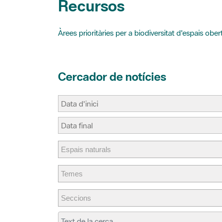
t
r
Àrees prioritàries per a biodiversitat d'espais ober
Cercador de notícies