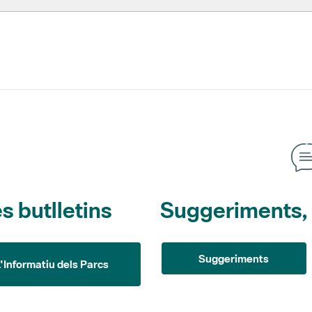
s butlletins
Suggeriments, o
Suggeriments
L'Informatiu dels Parcs