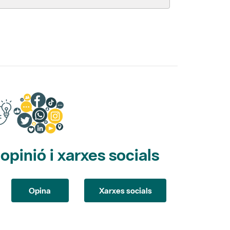
pinió i xarxes socials
Opina
Xarxes socials