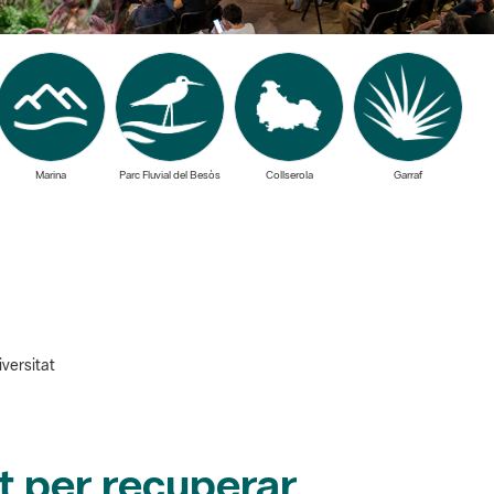
Marina
Parc Fluvial del Besòs
Collserola
Garraf
iversitat
t per recuperar