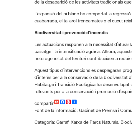
L’expansió del pi blanc ha comportat la regressió 
cuabarrada, el tallarol trencamates o el cucut reial
Biodiversitat i prevenció d’incendis
Les actuacions responen a la necessitat d’aturar
paisatge i la intensificació agrària. Alhora, aques
heterogeneïtat del territori contribueixen a reduir 
Aquest tipus d’intervencions es desplegaran progre
d’interès per a la conservació de la biodiversitat d
Habitatge i Transició Ecològica ha desenvolupat
rellevants per a la conservació i promoció d’espai
G
F
P
C
compartir
m
a
i
o
Font de la informació: Gabinet de Premsa i Comu
a
c
n
m
i
e
t
p
l
b
e
a
Categoria: Garraf, Xarxa de Parcs Naturals, Biodiv
o
r
r
o
e
t
Recursos
k
s
i