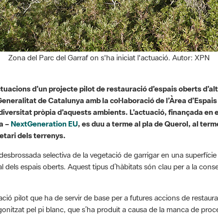
Zona del Parc del Garraf on s'ha iniciat l'actuació. Autor: XPN
ctuacions d’un projecte pilot de restauració d’espais oberts d’a
a Generalitat de Catalunya amb la col·laboració de l’Àrea d’Espai
odiversitat pròpia d’aquests ambients. L’actuació, finançada en 
a –
NextGeneration EU
, es duu a terme al pla de Querol, al te
etari dels terrenys.
la desbrossada selectiva de la vegetació de garrigar en una superfíci
ral dels espais oberts. Aquest tipus d’hàbitats són clau per a la con
ó pilot que ha de servir de base per a futures accions de restaura
tagonitzat pel pi blanc, que s’ha produït a causa de la manca de proc
ue mantenien el mosaic agroforestal.