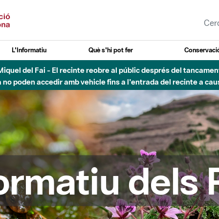
L'Informatiu
Què s'hi pot fer
Conservació
esòs - Afectacions a la llera del Parc Fluvial del Besòs degut a
formatiu dels 