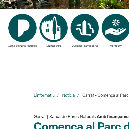
Xarxa de Parcs Naturals
Montesquiu
Guilleries-Savassona
Montseny
L'informatiu
Notícia
Garraf - Comença al Parc de
Garraf | Xarxa de Parcs Naturals
Amb finançamen
Comença al Parc de