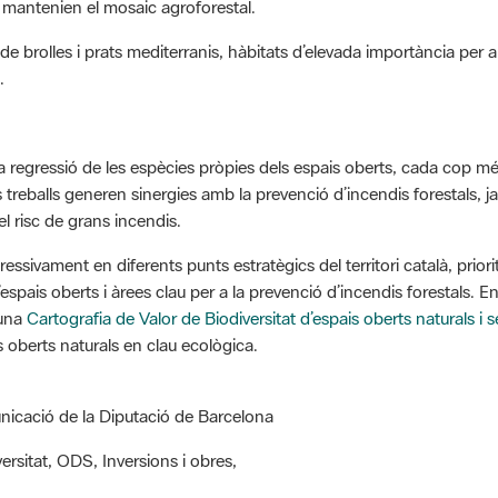
de brolles i prats mediterranis, hàbitats d’elevada importància per a
.
 la regressió de les espècies pròpies dels espais oberts, cada cop
ts treballs generen sinergies amb la prevenció d’incendis forestals, j
el risc de grans incendis.
ssivament en diferents punts estratègics del territori català, prior
’espais oberts i àrees clau per a la prevenció d’incendis forestals. E
 una
Cartografia de Valor de Biodiversitat d’espais oberts naturals i 
s oberts naturals en clau ecològica.
nicació de la Diputació de Barcelona
ersitat, ODS, Inversions i obres,