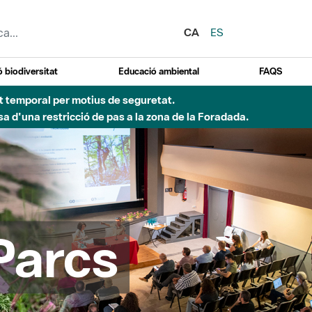
CA
ES
 biodiversitat
Educació ambiental
FAQS
 obres de construcció d'una passera sobre el riu
Parcs