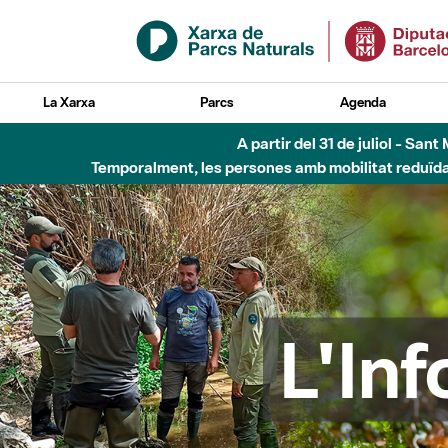
Salta al contingut principal
La Xarxa
Parcs
Agenda
Fins al desembre de 2026 - Parc Fluvial B
L'In