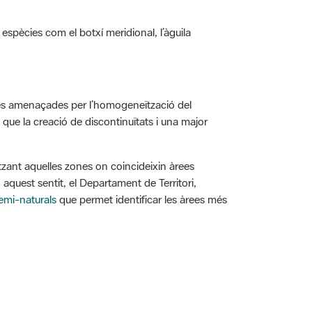
 espècies com el botxí meridional, l’àguila
 més amenaçades per l’homogeneïtzació del
a que la creació de discontinuïtats i una major
itzant aquelles zones on coincideixin àrees
n aquest sentit, el Departament de Territori,
semi-naturals
que permet identificar les àrees més