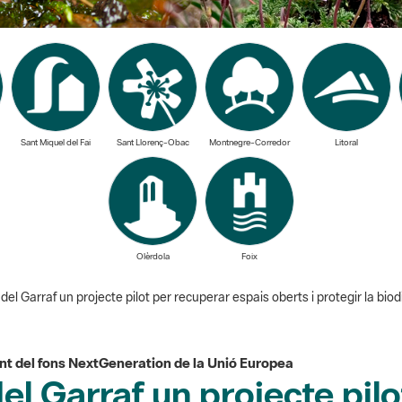
Sant Miquel del Fai
Sant Llorenç-Obac
Montnegre-Corredor
Litoral
Olèrdola
Foix
l Garraf un projecte pilot per recuperar espais oberts i protegir la biod
t del fons NextGeneration de la Unió Europea
l Garraf un projecte pilo