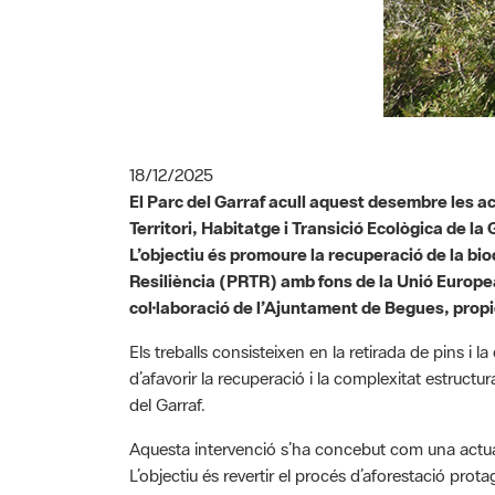
18/12/2025
El Parc del Garraf acull aquest desembre les a
Territori, Habitatge i Transició Ecològica de l
L’objectiu és promoure la recuperació de la bi
Resiliència (PRTR) amb fons de la Unió Europe
col·laboració de l’Ajuntament de Begues, propi
Els treballs consisteixen en la retirada de pins i 
d’afavorir la recuperació i la complexitat estructu
del Garraf.
Aquesta intervenció s’ha concebut com una actuaci
L’objectiu és revertir el procés d’aforestació pro
de la desaparició de les activitats tradicionals q