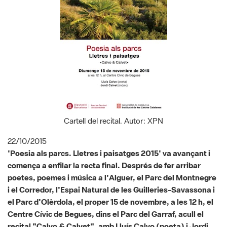
Cartell del recital. Autor: XPN
22/10/2015
'Poesia als parcs. Lletres i paisatges 2015' va avançant i
comença a enfilar la recta final. Després de fer arribar
poetes, poemes i música a l'Alguer, el Parc del Montnegre
i el Corredor, l'Espai Natural de les Guilleries-Savassona i
el Parc d'Olèrdola, el proper 15 de novembre, a les 12 h, el
Centre Cívic de Begues, dins el Parc del Garraf, acull el
recital "Calvo & Calvet", amb Lluís Calvo (poeta) i Jordi
Calvet (músic).
"Calvo & Calvet" és un recital en el qual es combinarà la