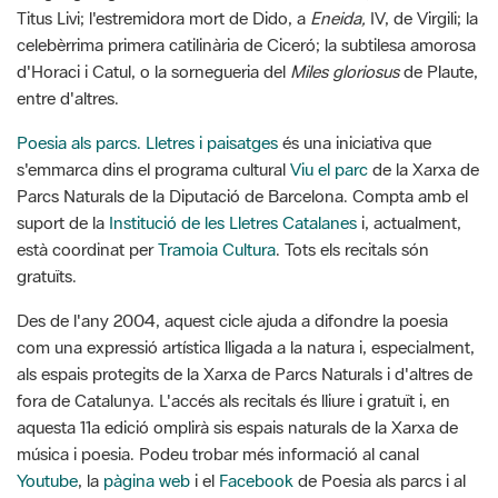
entre d'altres.
Poesia als parcs. Lletres i paisatges
és una iniciativa
que
s'emmarca dins el programa cultural
Viu el parc
de la Xarxa de
Parcs Naturals de la Diputació de Barcelona. Compta amb el
suport de la
Institució de les Lletres Catalanes
i, a
ctualment,
està coordinat per
Tramoia Cultura
.
Tots els recitals són
gratuïts.
Des de l'any 2004, aquest cicle ajuda a difondre la poesia
com una expressió artística lligada a la natura i, especialment,
als espais protegits de la Xarxa de Parcs Naturals i d'altres de
fora de Catalunya.
L'accés als recitals és lliure i gratuït i, en
aquesta 11a edició omplirà sis espais naturals de la Xarxa de
música i poesia.
Podeu trobar més informació al canal
Youtube
, la
pàgina web
i el
Facebook
de Poesia als parcs i al
lloc web de
Tramoia Cultura
.
G
F
P
C
compartir
m
a
i
o
Font de la informació: Xarxa de Parcs Naturals