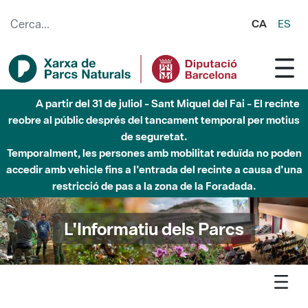
Salta al contingut principal
CA
ES
Fins al desembre de 2026 - Parc Fluvial Besòs -
Afectacions a la llera del Parc Fluvial del Besòs degut a
obres de construcció d'una passera sobre el riu
L'Informatiu dels Parcs
L'informatiu
Notícia
Garraf - 'Poesia als parcs. Lletres i paisatges 2015' enfila la
recta final