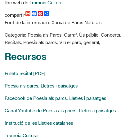
a
c
n
m
i
e
t
p
l
b
e
a
Categoria: Poesia als Parcs, Garraf, Ús públic, Concerts,
o
r
r
Recitals, Poesia als parcs, Viu el parc, general,
o
e
t
k
s
i
Recursos
t
r
Fulletó recital [PDF]
Poesia als parcs. Lletres i paisatges
Facebook de Poesia als parcs. Lletres i paisatges
Canal Youtube de Poesia als parcs. Lletres i paisatges
Institució de les Lletres catalanes
Tramoia Cultura