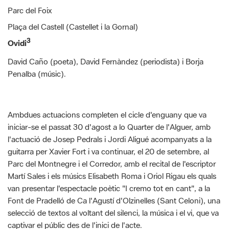
3
Ovidi
David Caño (poeta),
David Fernàndez (periodista) i
Borja
Penalba (músic)
.
Ambdues actuacions completen el cicle d'enguany que va
iniciar-se el passat 30 d'agost a lo Quarter de l'Alguer, amb
l'actuació de Josep Pedrals i Jordi Aligué acompanyats a la
guitarra per Xavier Fort i va continuar, el 20 de setembre, al
Parc del Montnegre i el Corredor, amb el recital de l'escriptor
Martí Sales i els músics Elisabeth Roma i Oriol Rigau els quals
van presentar l'espectacle poètic "I cremo tot en cant", a la
Font de Pradelló de Ca l'Agustí d'Olzinelles (Sant Celoni), una
selecció de textos al voltant del silenci, la música i el vi, que va
captivar el públic des de l'inici de l'acte.
El diumenge 11 d'octubre, a l'ermita de Sant Feliuet de
Savassona (Tavèrnoles), un racó memorable de l'Espai