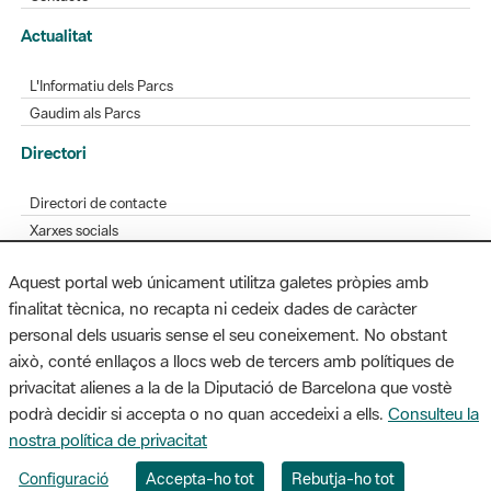
L'Informatiu dels Parcs
Gaudim als Parcs
Directori
Directori de contacte
Xarxes socials
Aplicacions mòbils
Bústia de suggeriments
Opineu sobre els parcs
Aquest portal web únicament utilitza galetes pròpies amb
finalitat tècnica, no recapta ni cedeix dades de caràcter
personal dels usuaris sense el seu coneixement. No obstant
MAPA WEB
AVÍS LEGAL
ACCESSIBILITAT
això, conté enllaços a llocs web de tercers amb polítiques de
privacitat alienes a la de la Diputació de Barcelona que vostè
Diputació de Barcelona. Edifici Llacuna, 1a planta. Badajoz, 49. 08005
podrà decidir si accepta o no quan accedeixi a ells.
Consulteu la
Barcelona. Tel. 934 022 428 / xarxaparcs@diba.cat
nostra política de privacitat
Configuració
Accepta-ho tot
Rebutja-ho tot