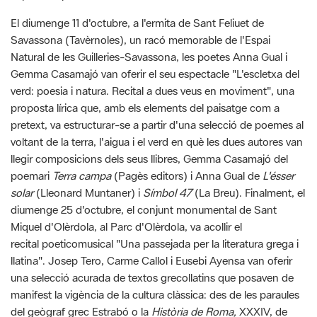
Natural de les Guilleries-Savassona, les poetes Anna Gual i
Gemma Casamajó van oferir el seu espectacle "L'escletxa del
verd: poesia i natura. Recital a dues veus en moviment", una
proposta lírica que, amb els elements del paisatge com a
pretext, va estructurar-se a partir d'una selecció de poemes al
voltant de la terra, l'aigua i el verd en què les dues autores van
llegir composicions dels seus llibres, Gemma Casamajó del
poemari
Terra campa
(Pagès editors) i Anna Gual de
L'ésser
solar
(Lleonard Muntaner) i
Símbol 47
(La Breu). Finalment, el
diumenge 25 d'octubre, el conjunt monumental de Sant
Miquel d'Olèrdola, al Parc d'Olèrdola, va acollir el
recital
poeticomusical "Una passejada per la literatura grega i
llatina". Josep Tero, Carme Callol i Eusebi Ayensa van oferir
una selecció acurada de textos grecollatins que posaven de
manifest la vigència de la cultura clàssica: des de les paraules
del geògraf grec Estrabó o la
Història de Roma,
XXXIV, de
Titus Livi; l'estremidora mort de Dido, a
Eneida,
IV, de Virgili; la
celebèrrima primera catilinària de Ciceró; la subtilesa amorosa
d'Horaci i Catul, o la sornegueria del
Miles gloriosus
de Plaute,