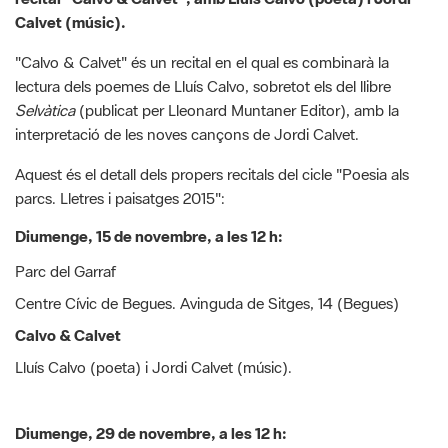
lectura dels poemes de Lluís Calvo, sobretot els del llibre
Selvàtica
(publicat per Lleonard Muntaner Editor), amb la
interpretació de les noves cançons de Jordi Calvet.
Aquest és el detall dels propers recitals del cicle "Poesia als
parcs. Lletres i paisatges 2015":
Diumenge, 15 de novembre, a les 12 h:
Parc del Garraf
Centre Cívic de Begues. Avinguda de Sitges, 14 (Begues)
Calvo & Calvet
Lluís Calvo (poeta) i Jordi Calvet (músic).
Diumenge, 29 de novembre, a les 12 h:
Parc del Foix
Plaça del Castell (Castellet i la Gornal)