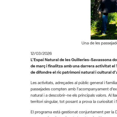
Una de les passejade
12/03/2026
L'Espai Natural de les Guilleries-Savassona do
de març i finalitza amb una darrera activitat e
de difondre el ric patrimoni natural i cultural 
Les activitats, adreçades al públic general i fami
passejades compten amb l'acompanyament d'experts
natural i a descobrir-ne els principals valors. Al 
territori singular, tot posant a prova la curiositat i
El programa està gestionat conjuntament per la Di
persones i entitats vinculades al territori i compr