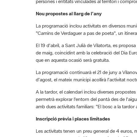
Nou propostes al llarg de l'any
La programació inclou activitats en diversos munic
"Camins de Verdaguer a pas de poeta", un itinerari
El 19 d'abril, a Sant Julià de Vilatorta, es propos
de maig, coincidint amb la celebració del Dia Eu
que en aquesta ocasió serà gratuïta.
La programació continuarà el 21 de juny a Vilanova
d'agost, el mateix municipi acollirà l'activitat noct
A la tardor, el calendari inclou diverses propost
permetrà explorar l'entorn del pantà des de l'aigu
amb dues activitats familiars: "El bosc a la tardor
Inscripció prèvia i places limitades
Les activitats tenen un preu general de 4 euros, 
euros per a menors de 16 anys, majors de 65 anys