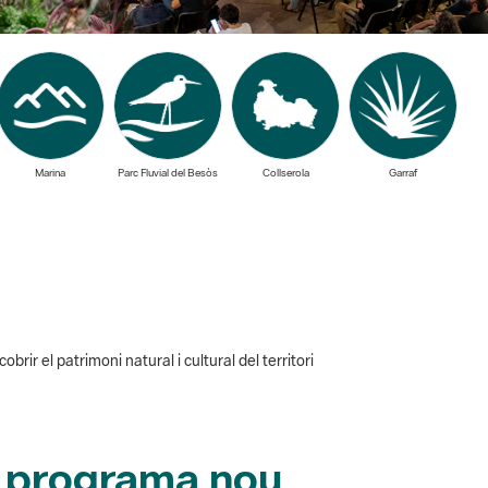
Marina
Parc Fluvial del Besòs
Collserola
Garraf
ir el patrimoni natural i cultural del territori
a programa nou