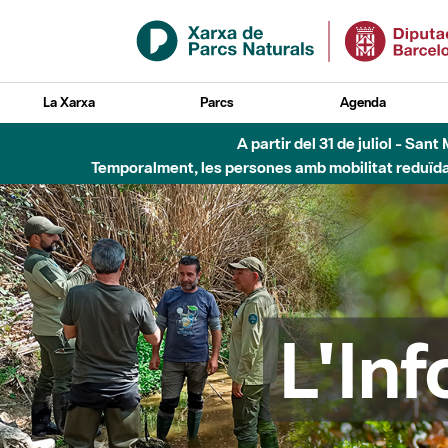
Salta al contingut principal
La Xarxa
Parcs
Agenda
Fins al desembre de 2026 - Parc Fluvial B
L'In