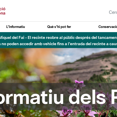
L'Informatiu
Què s'hi pot fer
Conservació
esòs - Afectacions a la llera del Parc Fluvial del Besòs degut a
formatiu dels 