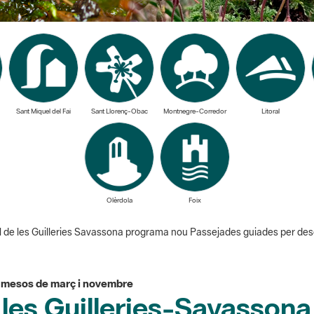
Sant Miquel del Fai
Sant Llorenç-Obac
Montnegre-Corredor
Litoral
Olèrdola
Foix
l de les Guilleries Savassona programa nou Passejades guiades per descobr
s mesos de març i novembre
e les Guilleries-Savasson