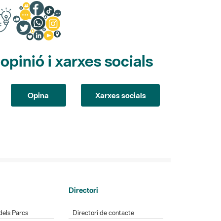
pinió i xarxes socials
Opina
Xarxes socials
Directori
dels Parcs
Directori de contacte
Parcs
Xarxes socials