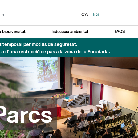
CA
ES
 biodiversitat
Educació ambiental
FAQS
 obres de construcció d'una passera sobre el riu
Parcs