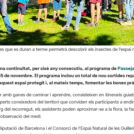
s que es duran a terme permetrà descobrir els insectes de l'espai
na continuïtat, per sisè any consecutiu, al programa de
Passej
l 15 de novembre. El programa inclou un total de nou sortides re
d'aquest espai protegit i, al mateix temps, fomentar les bones pr
liar amb ganes de caminar i aprendre, consisteixen en itineraris guia
 coneixedors del territori que conviden els participants a endins
llarg del recorregut, els assistents poden aproximar-se a la flora, la 
 l'observació del medi.
putació de Barcelona i el Consorci de l'Espai Natural de les Guille
omeses amb la divulgació i la conservació de la natura.