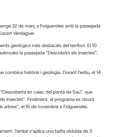
diumenge 22 de març a Folgueroles amb la passejada
 Jacint Verdaguer.
ments geològics més destacats del territori. El 10
avèrnoles la passejada "Descobrim els insectes",
 combina història i geologia. Durant l'estiu, el 14
da "Descoberta en caiac del pantà de Sau", que
 els insectes". Finalment, el programa es clourà
els arbres", el 15 de novembre a Folgueroles.
ament. També s'aplica una tarifa reduïda de 3
assejada del mes de maig serà gratuïta amb motiu