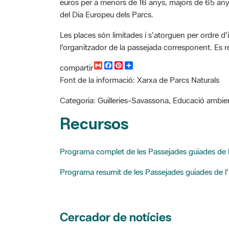
del Dia Europeu dels Parcs.
Les places són limitades i s'atorguen per ordre d'
l'organitzador de la passejada corresponent. Es 
G
F
P
C
compartir
m
a
i
o
Font de la informació: Xarxa de Parcs Naturals
a
c
n
m
i
e
t
p
l
b
e
a
Categoria: Guilleries-Savassona, Educació ambien
o
r
r
o
e
t
Recursos
k
s
i
t
r
Programa complet de les Passejades guiades de l
Programa resumit de les Passejades guiades de l'
Cercador de notícies