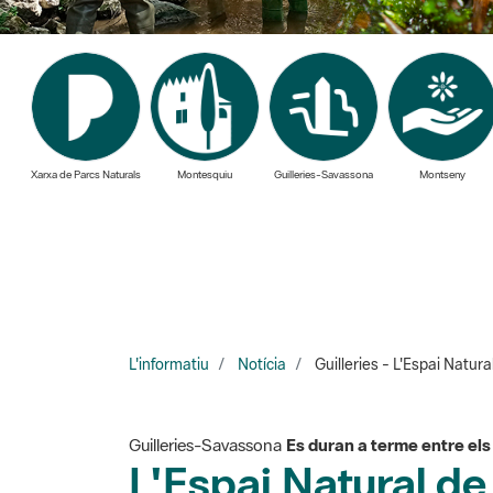
Xarxa de Parcs Naturals
Montesquiu
Guilleries-Savassona
Montseny
L'informatiu
Notícia
Guilleries - L'Espai Natura
Guilleries-Savassona
Es duran a terme entre el
L'Espai Natural d