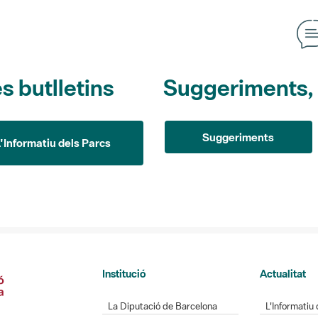
s butlletins
Suggeriments, o
Suggeriments
L'Informatiu dels Parcs
Institució
Actualitat
La Diputació de Barcelona
L'Informatiu 
Gerència de Serveis d'Espais
Gaudim als 