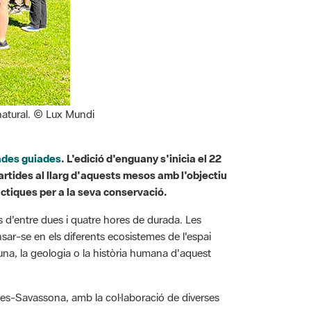
 natural. © Lux Mundi
ades guiades
. L'edició d'enguany s'inicia el 22
partides al llarg d'aquests mesos amb l'objectiu
àctiques per a la seva conservació.
ts d'entre dues i quatre hores de durada. Les
ar-se en els diferents ecosistemes de l'espai
fauna, la geologia o la història humana d'aquest
ries-Savassona, amb la col·laboració de diverses