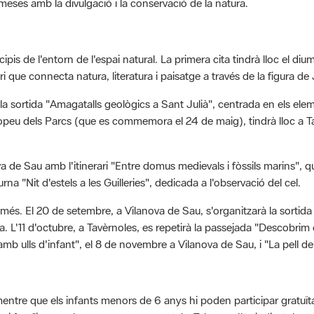
ipis de l'entorn de l'espai natural. La primera cita tindrà lloc el 
 que connecta natura, literatura i paisatge a través de la figura de
a la sortida "Amagatalls geològics a Sant Julià", centrada en els ele
ropeu dels Parcs (que es commemora el 24 de maig), tindrà lloc a T
 de Sau amb l'itinerari "Entre domus medievals i fòssils marins", que
urna "Nit d'estels a les Guilleries", dedicada a l'observació del cel.
es més. El 20 de setembre, a Vilanova de Sau, s'organitzarà la sorti
a. L'11 d'octubre, a Tavèrnoles, es repetirà la passejada "Descobrim
 amb ulls d'infant", el 8 de novembre a Vilanova de Sau, i "La pell d
mentre que els infants menors de 6 anys hi poden participar gratuït
 i famílies nombroses o monoparentals. Tal com s'ha indicat, la p