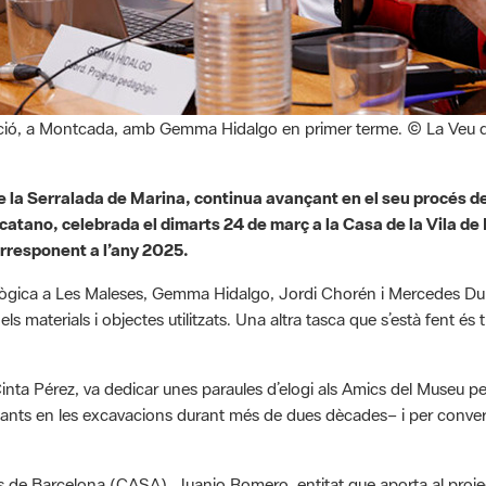
ció, a Montcada, amb Gemma Hidalgo en primer terme. © La Veu
 de la Serralada de Marina, continua avançant en el seu procés de
atano, celebrada el dimarts 24 de març a la Casa de la Vila de
rresponent a l’any 2025.
gica a Les Maleses, Gemma Hidalgo, Jordi Chorén i Mercedes Duran, 
els materials i objectes utilitzats. Una altra tasca que s’està fent és 
Cinta Pérez, va dedicar unes paraules d’elogi als Amics del Museu p
diants en les excavacions durant més de dues dècades– i per conver
 de Barcelona (CASA), Juanjo Romero, entitat que aporta al project
va capacitat de crear comunitats al voltant de la protecció del patri