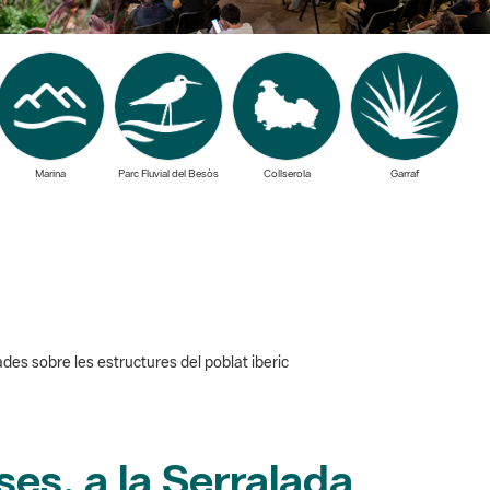
Marina
Parc Fluvial del Besòs
Collserola
Garraf
es sobre les estructures del poblat iberic
es, a la Serralada