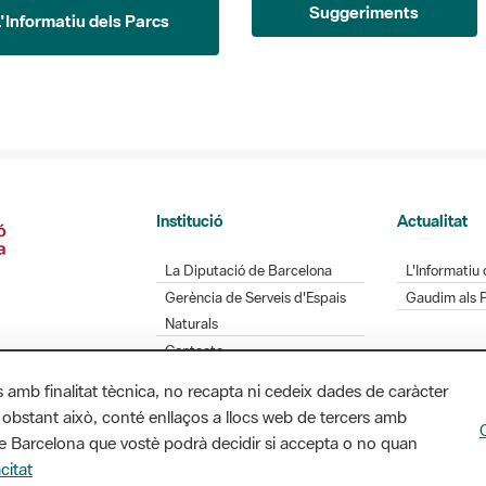
Institució
Actualitat
La Diputació de Barcelona
L'Informatiu 
Gerència de Serveis d'Espais
Gaudim als 
Naturals
Contacte
s amb finalitat tècnica, no recapta ni cedeix dades de caràcter
 obstant això, conté enllaços a llocs web de tercers amb
Diputació de Barcelona. Edifici Llacuna, 1a planta.
ó de Barcelona que vostè podrà decidir si accepta o no quan
/ xarxaparcs@diba.cat
citat