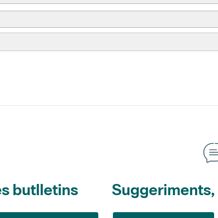
s butlletins
Suggeriments, o
Suggeriments
L'Informatiu dels Parcs