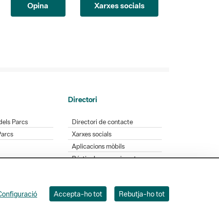
Directori
dels Parcs
Directori de contacte
Parcs
Xarxes socials
Aplicacions mòbils
Bústia de suggeriments
Opineu sobre els parcs
Configuració
Accepta-ho tot
Rebutja-ho tot
 Badajoz, 49. 08005 Barcelona. Tel. 934 022 428