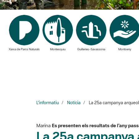
Xarxa de Parcs Naturals
Montesquiu
Guilleries-Savassona
Montseny
L'informatiu
Notícia
La 25a campanya arqueolog
Marina
Es presenten els resultats de l’any pass
La 25a campanya a