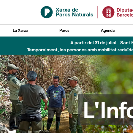
Salta al contingut principal
La Xarxa
Parcs
Agenda
Fins al desembre de 2026 - Parc Fluvial B
L'In