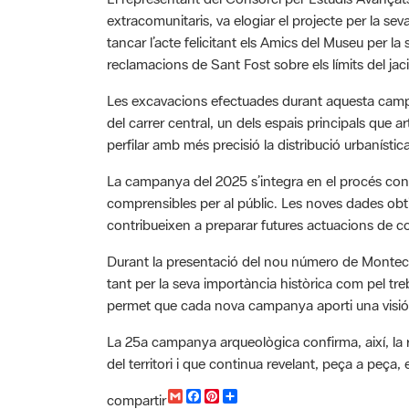
tancar l’acte felicitant els Amics del Museu per la 
reclamacions de Sant Fost sobre els límits del jac
Les excavacions efectuades durant aquesta campa
del carrer central, un dels espais principals que 
perfilar amb més precisió la distribució urbaníst
La campanya del 2025 s’integra en el procés conti
comprensibles per al públic. Les noves dades obtin
contribueixen a preparar futures actuacions de co
Durant la presentació del nou número de Monteca
tant per la seva importància històrica com pel tre
permet que cada nova campanya aporti una visió 
La 25a campanya arqueològica confirma, així, la re
del territori i que continua revelant, peça a peça, e
G
F
P
C
compartir
m
a
i
o
Font de la informació: La Veu de Montcada
a
c
n
m