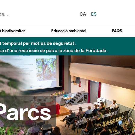
CA
ES
 biodiversitat
Educació ambiental
FAQS
 obres de construcció d'una passera sobre el riu
Parcs