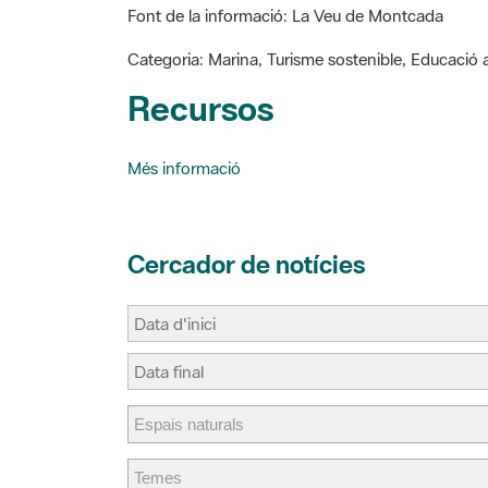
i
e
t
p
l
b
e
a
Categoria: Marina, Turisme sostenible, Educació 
o
r
r
o
e
t
Recursos
k
s
i
t
r
Més informació
Cercador de notícies