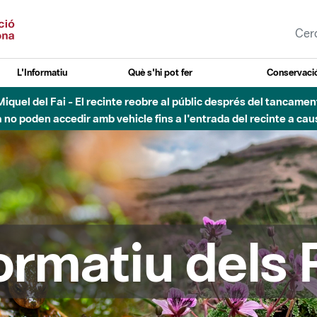
L'Informatiu
Què s'hi pot fer
Conservació
esòs - Afectacions a la llera del Parc Fluvial del Besòs degut a
formatiu dels 