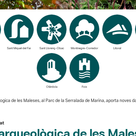
Sant Miquel del Fai
Sant Llorenç-Obac
Montnegre-Corredor
Litoral
Olèrdola
Foix
ica de les Maleses, al Parc de la Serralada de Marina, aporta noves dad
at
rqueològica de les Males