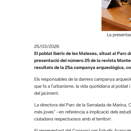
La presenta
25/03/2026
El poblat ibèric de les Maleses, situat al Parc
presentació del número 25 de la revista Montec
resultats de la 25a campanya arqueològica, co
Els responsables de la darrera campanya arqueolò
que fa a l’urbanisme, la vida quotidiana al poblat i 
del jaciment.
La directora del Parc de la Serralada de Marina, 
més joves” –en referència a implicació dels estu
ciutadans respectuosos amb el territori·.
El representant del Consorci per Estudis Avançats
extracomunitaris, va elogiar el projecte per la se