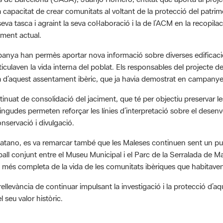
seva tasca i agraint la seva col·laboració i la de l’ACM en la recopil
iment actual.
nya han permès aportar nova informació sobre diverses edificacio
articulaven la vida interna del poblat. Els responsables del projecte
ica d’aquest assentament ibèric, que ja havia demostrat en campany
nuat de consolidació del jaciment, que té per objectiu preservar les
gudes permeten reforçar les línies d’interpretació sobre el desenvo
nservació i divulgació.
tano, es va remarcar també que les Maleses continuen sent un punt
ball conjunt entre el Museu Municipal i el Parc de la Serralada de M
més completa de la vida de les comunitats ibèriques que habitaven
llevància de continuar impulsant la investigació i la protecció d’aqu
l seu valor històric.