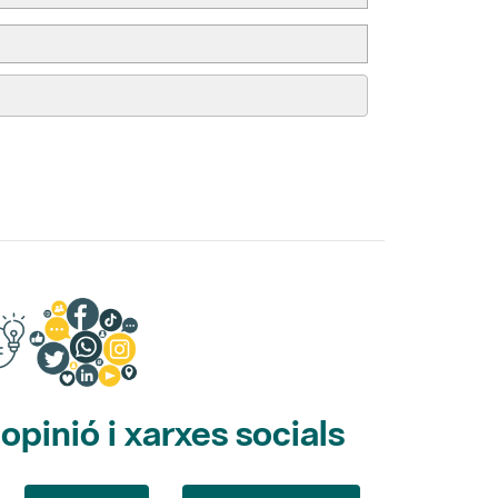
pinió i xarxes socials
Opina
Xarxes socials