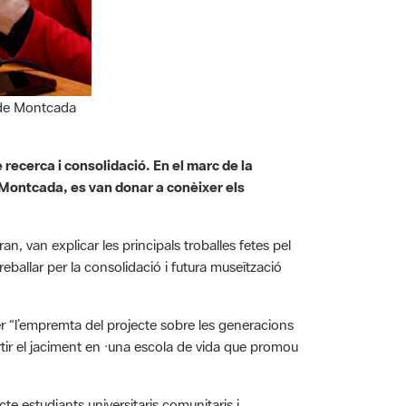
 de Montcada
 recerca i consolidació. En el marc de la
 Montcada, es van donar a conèixer els
van explicar les principals troballes fetes pel
treballar per la consolidació i futura museïtzació
er “l’empremta del projecte sobre les generacions
tir el jaciment en ·una escola de vida que promou
e estudiants universitaris comunitaris i
moni”. L’alcalde de Montcada, Bartolo Egea, va