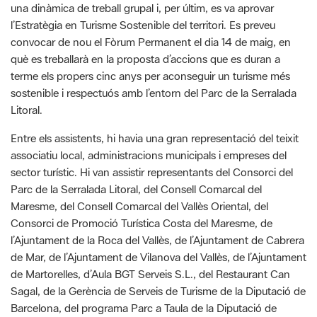
què es treballarà en la proposta d’accions que es duran a
terme els propers cinc anys per aconseguir un turisme més
sostenible i respectuós amb l’entorn del Parc de la Serralada
Litoral.
Entre els assistents, hi havia una gran representació del teixit
associatiu local, administracions municipals i empreses del
sector turístic. Hi van assistir representants del Consorci del
Parc de la Serralada Litoral, del Consell Comarcal del
Maresme, del Consell Comarcal del Vallès Oriental, del
Consorci de Promoció Turística Costa del Maresme, de
l’Ajuntament de la Roca del Vallès, de l’Ajuntament de Cabrera
de Mar, de l’Ajuntament de Vilanova del Vallès, de l’Ajuntament
de Martorelles, d’Aula BGT Serveis S.L., del Restaurant Can
Sagal, de la Gerència de Serveis de Turisme de la Diputació de
Barcelona, del programa Parc a Taula de la Diputació de
Barcelona, de la Universitat Autònoma de Barcelona, de la
Federació ADF i del Club Balonmano La Roca.
G
F
P
C