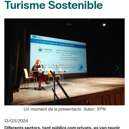
Un moment de la presentació. Autor: XPN
L
13/03/2024
Diferents sectors, tant públics com privats, es van reunir
per celebrar el tercer Fòrum Permanent de preparació de
la candidatura a la
Carta Europea de Turisme Sostenible
(CETS) del Parc de la Serralada Litoral. La sessió es va fer