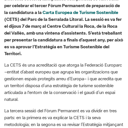
el dijous 7 de març al Centre Cultural la Roca, de la Roca
del Vallès, amb una vintena d’assistents. S’està treballant
per presentar la candidatura a finals d’aquest any, per això
es va aprovar l’Estratègia en Turisme Sostenible del
Territori.
La CETS és una acreditació que atorga la Federació Europarc
–entitat d’abast europeu que agrupa les organitzacions que
gestionen espais protegits arreu d’Europa– i que acredita que
un territori disposa d’una estratègia de turisme sostenible
articulada a l'entorn de la conservació i el gaudi d’un espai
natural.
La tercera sessió del Fòrum Permanent es va dividir en tres
parts: en la primera es va explicar la CETS i la seva
metodologia; en la segona es va revisar l’Estratègia mitjançant
una dinàmica de treball grupal i, per últim, es va aprovar
l’Estratègia en Turisme Sostenible del territori. Es preveu
convocar de nou el Fòrum Permanent el dia 14 de maig, en