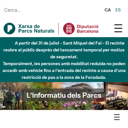
Salta al contingut principal
CA
ES
Fins al desembre de 2026 - Parc Fluvial Besòs -
Afectacions a la llera del Parc Fluvial del Besòs degut a
obres de construcció d'una passera sobre el riu
L'Informatiu dels Parcs
L'informatiu
Notícia
Litoral - S’aprova l’Estrategia en Turisme Sostenible del Parc
de la Serralada Litoral en el Forum permanent de la CETS