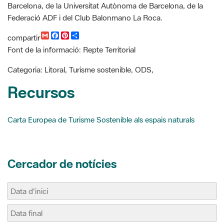
compartir
m
a
i
o
Font de la informació: Repte Territorial
a
c
n
m
i
e
t
p
l
b
e
a
Categoria: Litoral, Turisme sostenible, ODS,
o
r
r
o
e
t
Recursos
k
s
i
t
r
Carta Europea de Turisme Sostenible als espais naturals
Cercador de notícies