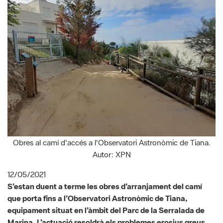
Obres al camí d'accés a l'Observatori Astronòmic de Tiana.
Autor: XPN
12/05/2021
S’estan duent a terme les obres d’arranjament del camí
que porta fins a l’Observatori Astronòmic de Tiana,
equipament situat en l’àmbit del Parc de la Serralada de
Marina. L’actuació resoldrà els problemes erosius greus
que presenta aquest accés. Mentre durin les obres, de
dilluns a divendres es tancaran els accessos i els caps de
setmana s'habilitarà un pas per als visitants. Les obres