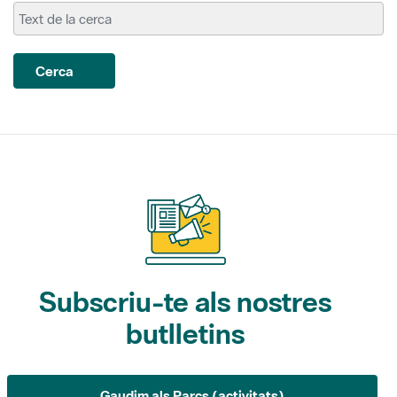
Cerca
Subscriu-te als nostres
butlletins
Gaudim als Parcs (activitats)
L'Informatiu dels Parcs