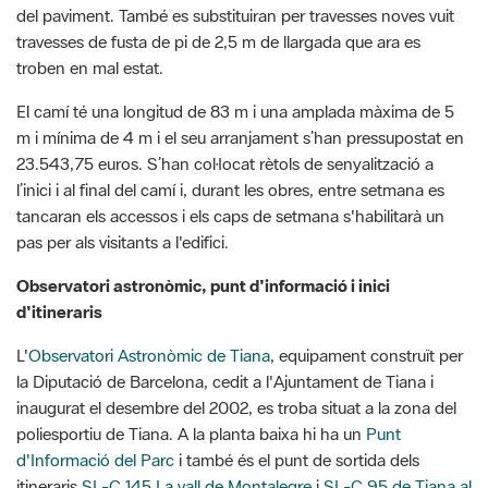
El camí té una longitud de 83 m i una amplada màxima de 5
m i mínima de 4 m i el seu arranjament s’han pressupostat en
23.543,75 euros. S’han col·locat rètols de senyalització a
l’inici i al final del camí i, durant les obres, entre setmana es
tancaran els accessos i els caps de setmana s'habilitarà un
pas per als visitants a l'edifici.
Observatori astronòmic, punt d'informació i inici
d'itineraris
L'
Observatori Astronòmic de Tiana
, equipament construït per
la Diputació de Barcelona, cedit a l'Ajuntament de Tiana i
inaugurat el desembre del 2002, es troba situat a la zona del
poliesportiu de Tiana. A la planta baixa hi ha un
Punt
d'Informació del Parc
i també és el punt de sortida dels
itineraris
SL-C 145 La vall de Montalegre
i
SL-C 95 de Tiana al
turó d'en Galceran
. És gestionat mitjançat un conveni de
col·laboració entre el Consorci del Parc de la Serralada de
Marina, l’Ajuntament de Tiana i el
Grup d'Astronomia de