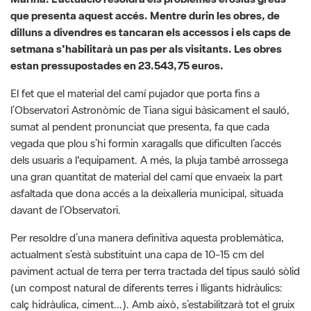
estan pressupostades en 23.543,75 euros.
El fet que el material del camí pujador que porta fins a
l’Observatori Astronòmic de Tiana sigui bàsicament el sauló,
sumat al pendent pronunciat que presenta, fa que cada
vegada que plou s’hi formin xaragalls que dificulten l’accés
dels usuaris a l'equipament. A més, la pluja també arrossega
una gran quantitat de material del camí que envaeix la part
asfaltada que dona accés a la deixalleria municipal, situada
davant de l’Observatori.
Per resoldre d’una manera definitiva aquesta problemàtica,
actualment s’està substituint una capa de 10-15 cm del
paviment actual de terra per terra tractada del tipus sauló sòlid
(un compost natural de diferents terres i lligants hidràulics:
calç hidràulica, ciment...). Amb això, s’estabilitzarà tot el gruix
del paviment. També es substituiran per travesses noves vuit
travesses de fusta de pi de 2,5 m de llargada que ara es
troben en mal estat.