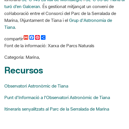
Tiana
.
G
F
P
C
compartir
m
a
i
o
Font de la informació: Xarxa de Parcs Naturals
a
c
n
m
i
e
t
p
l
b
e
a
Categoria: Marina,
o
r
r
o
e
t
Recursos
k
s
i
t
r
Observatori Astronòmic de Tiana
Punt d'Informació a l'Observatori Astronòmic de Tiana
Itineraris senyalitzats al Parc de la Serralada de Marina
Cercador de notícies