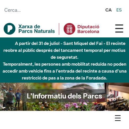
Salta al contingut principal
CA
ES
Fins al desembre de 2026 - Parc Fluvial Besòs -
Afectacions a la llera del Parc Fluvial del Besòs degut a
obres de construcció d'una passera sobre el riu
L'Informatiu dels Parcs
L'informatiu
Notícia
Marina - El Parc de la Serralada de Marina arranja el camí que
porta fins a l’Observatori Astronòmic de Tiana