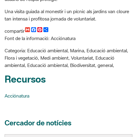
Una visita guiada al monestir i un pícnic als jardins van cloure
tan intensa i profitosa jornada de voluntariat.
G
F
P
C
compartir
m
a
i
o
Font de la informació: Acciónatura
a
c
n
m
i
e
t
p
l
b
e
a
Categoria: Educació ambiental, Marina, Educació ambiental,
o
r
r
Flora i vegetació, Medi ambient, Voluntariat, Educació
o
e
t
k
s
i
ambiental, Educació ambiental, Biodiversitat, general,
t
r
Recursos
Acciónatura
Cercador de notícies