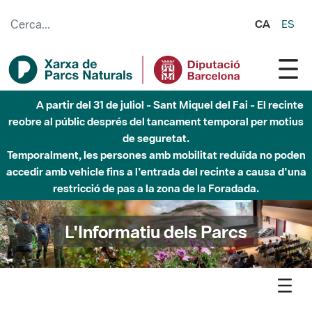
Salta al contingut principal
CA
ES
A partir del 31 de juliol - Sant Miquel del Fai - El recinte
reobre al públic després del tancament temporal per motius
de seguretat.
Temporalment, les persones amb mobilitat reduïda no poden
accedir amb vehicle fins a l'entrada del recinte a causa d'una
restricció de pas a la zona de la Foradada.
L'Informatiu dels Parcs