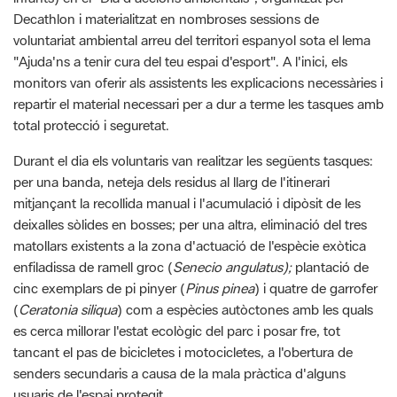
Decathlon i materialitzat en nombroses sessions de
voluntariat ambiental arreu del territori espanyol sota el lema
"Ajuda'ns a tenir cura del teu espai d'esport". A l'inici, els
monitors van oferir als assistents les explicacions necessàries i
repartir el material necessari per a dur a terme les tasques amb
total protecció i seguretat.
Durant el dia els voluntaris van realitzar les següents tasques:
per una banda, neteja dels residus al llarg de l'itinerari
mitjançant la recollida manual i l'acumulació i dipòsit de les
deixalles sòlides en bosses; per una altra, eliminació del tres
matollars existents a la zona d'actuació de l'espècie exòtica
enfiladissa de ramell groc (
Senecio angulatus);
plantació de
cinc exemplars de pi pinyer (
Pinus pinea
) i quatre de garrofer
(
Ceratonia siliqua
) com a espècies autòctones amb les quals
es cerca millorar l'estat ecològic del parc i posar fre, tot
tancant el pas de bicicletes i motocicletes, a l'obertura de
senders secundaris a causa de la mala pràctica d'alguns
usuaris de l'espai protegit.