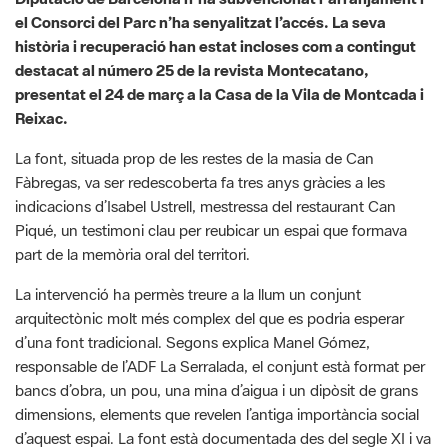
presentat el 24 de març a la Casa de la Vila de Montcada i
Reixac.
La font, situada prop de les restes de la masia de Can
Fàbregas, va ser redescoberta fa tres anys gràcies a les
indicacions d’Isabel Ustrell, mestressa del restaurant Can
Piqué, un testimoni clau per reubicar un espai que formava
part de la memòria oral del territori.
La intervenció ha permès treure a la llum un conjunt
arquitectònic molt més complex del que es podria esperar
d’una font tradicional. Segons explica Manel Gómez,
responsable de l’ADF La Serralada, el conjunt està format per
bancs d’obra, un pou, una mina d’aigua i un dipòsit de grans
dimensions, elements que revelen l’antiga importància social
d’aquest espai. La font està documentada des del segle XI i va
ser, durant els segles XIX i XX, un punt de trobada habitual
per a la població local i un dels indrets més freqüentats pels
estiuejants barcelonins que visitaven la zona.