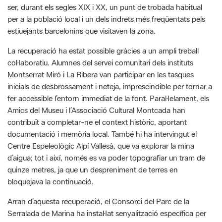
La recuperació ha estat possible gràcies a un ampli treball
col·laboratiu. Alumnes del servei comunitari dels instituts
Montserrat Miró i La Ribera van participar en les tasques
inicials de desbrossament i neteja, imprescindible per tornar a
fer accessible l’entorn immediat de la font. Paral·lelament, els
Amics del Museu i l’Associació Cultural Montcada han
contribuït a completar-ne el context històric, aportant
documentació i memòria local. També hi ha intervingut el
Centre Espeleològic Alpí Vallesà, que va explorar la mina
d’aigua; tot i així, només es va poder topografiar un tram de
quinze metres, ja que un despreniment de terres en
bloquejava la continuació.
Arran d’aquesta recuperació, el Consorci del Parc de la
Serralada de Marina ha instal·lat senyalització específica per
facilitar l’accés a la font i integrar-la dins la xarxa d’itineraris
patrimonials del Parc. Les entitats implicades tenen previst
demanar que aquest element històric recuperat s’inclogui al