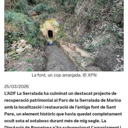
La font, un cop arranjada. © XPN
25/03/2026
L’ADF La Serralada ha culminat un destacat projecte de
recuperació patrimonial al Parc de la Serralada de Marina
amb la localització i restauració de l’antiga font de Sant
Pere, un element històric que havia quedat completament
ocult sota el sotabosc durant més de mig segle. La
Diputació de Barcelona n'ha subvencionat l'arranjament i
el Consorci del Parc n’ha senyalitzat l’accés. La seva
història i recuperació han estat incloses com a contingut
destacat al número 25 de la revista
Montecatano
,