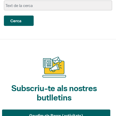
Cerca
Subscriu-te als nostres
butlletins
Gaudim als Parcs (activitats)
L'Informatiu dels Parcs