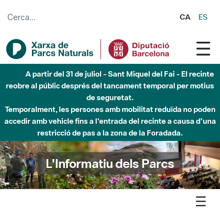
Salta al contingut principal
CA
ES
Fins al desembre de 2026 - Parc Fluvial Besòs -
Afectacions a la llera del Parc Fluvial del Besòs degut a
obres de construcció d'una passera sobre el riu
L'Informatiu dels Parcs
L'informatiu
Notícia
Marina - L’ADF La Serralada recupera l’antiga font de Sant
Pere de Reixac al Parc de la Serralada de Marina