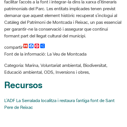
Catàleg del Patrimoni de Montcada i Reixac, un pas essencial
per garantir-ne la conservació i assegurar que continuï
formant part del llegat cultural del municipi.
G
F
P
C
compartir
m
a
i
o
Font de la informació: La Veu de Montcada
a
c
n
m
i
e
t
p
l
b
e
a
Categoria: Marina, Voluntariat ambiental, Biodiversitat,
o
r
r
Educació ambiental, ODS, Inversions i obres,
o
e
t
k
s
i
Recursos
t
r
L’ADF La Serralada localitza i restaura l’antiga font de Sant
Pere de Reixac
Cercador de notícies