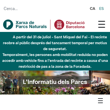
Salta al contingut principal
CA
ES
Fins al desembre de 2026 - Parc Fluvial Besòs -
Afectacions a la llera del Parc Fluvial del Besòs degut a
obres de construcció d'una passera sobre el riu
L'Informatiu dels Parcs
L'informatiu
Notícia
Marina - Visita de l'Ajuntament de Sant Mateu del Bages a
l'Observatori de Tiana per conèixer el model de gestió