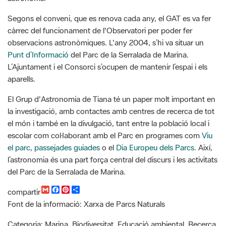
observacions astronòmiques. L'any 2004, s’hi va situar un
Punt d’Informació
del Parc de la Serralada de Marina.
L’Ajuntament i el Consorci s’ocupen de mantenir l’espai i els
aparells.
El Grup d'Astronomia de Tiana té un paper molt important en
la investigació, amb contactes amb centres de recerca de tot
el món i també en la divulgació, tant entre la població local i
escolar com col·laborant amb el Parc en programes com
Viu
el parc
,
passejades guiades
o el
Dia Europeu dels Parcs
. Així,
l’astronomia és una part força central del discurs i les activitats
del Parc de la Serralada de Marina.
G
F
P
C
compartir
m
a
i
o
Font de la informació: Xarxa de Parcs Naturals
a
c
n
m
i
e
t
p
l
b
e
a
Categoria: Marina, Biodiversitat, Educació ambiental, Recerca
o
r
r
i seguiment, Divulgació, ODS,
o
e
t
k
s
i
Recursos
t
r