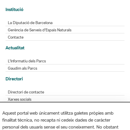
La Diputació de Barcelona
Gerència de Serveis d'Espais Naturals
Contacte
Actualitat
L'Informatiu dels Parcs
Gaudim als Parcs
Directori
Directori de contacte
Xarxes socials
Aplicacions mòbils
Bústia de suggeriments
Opineu sobre els parcs
Aquest portal web únicament utilitza galetes pròpies amb
finalitat tècnica, no recapta ni cedeix dades de caràcter
personal dels usuaris sense el seu coneixement. No obstant
MAPA WEB
AVÍS LEGAL
ACCESSIBILITAT