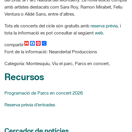
Tots els concerts del cicle són gratuïts amb
reserva prèvia
, i
tota la informació es pot consultar al següent
web
.
G
F
P
C
compartir
m
a
i
o
Font de la informació: Neandertal Produccions
a
c
n
m
i
e
t
p
l
b
e
a
Categoria: Montesquiu, Viu el parc, Parcs en concert,
o
r
r
o
e
t
Recursos
k
s
i
t
r
Programació de Parcs en concert 2026
Reserva prèvia d'entrades
Cercador de notícies