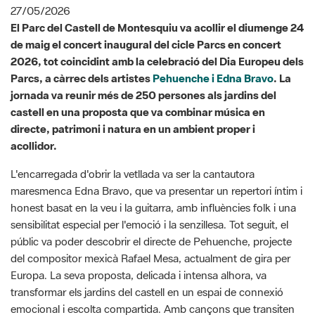
2026, tot coincidint amb la celebració del Dia Europeu dels
Parcs, a càrrec dels artistes
Pehuenche i Edna Bravo
. La
jornada va reunir més de 250 persones als jardins del
castell en una proposta que va combinar música en
directe, patrimoni i natura en un ambient proper i
acollidor.
L'encarregada d'obrir la vetllada va ser la cantautora
maresmenca Edna Bravo, que va presentar un repertori íntim i
honest basat en la veu i la guitarra, amb influències folk i una
sensibilitat especial per l'emoció i la senzillesa. Tot seguit, el
públic va poder descobrir el directe de Pehuenche, projecte
del compositor mexicà Rafael Mesa, actualment de gira per
Europa. La seva proposta, delicada i intensa alhora, va
transformar els jardins del castell en un espai de connexió
emocional i escolta compartida. Amb cançons que transiten
entre la nostàlgia, la memòria i la sanació col·lectiva,
Pehuenche va oferir un concert profundament evocador que
va captivar el públic assistent.