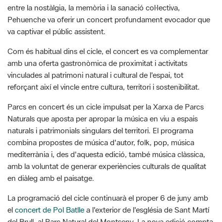
Com és habitual dins el cicle, el concert es va complementar
amb una oferta gastronòmica de proximitat i activitats
vinculades al patrimoni natural i cultural de l'espai, tot
reforçant així el vincle entre cultura, territori i sostenibilitat.
Parcs en concert és un cicle impulsat per la Xarxa de Parcs
Naturals que aposta per apropar la música en viu a espais
naturals i patrimonials singulars del territori. El programa
combina propostes de música d'autor, folk, pop, música
mediterrània i, des d'aquesta edició, també música clàssica,
amb la voluntat de generar experiències culturals de qualitat
en diàleg amb el paisatge.
La programació del cicle continuarà el proper 6 de juny amb
el
concert de Pol Batlle
a l'exterior de l'església de Sant Martí
del Brull, al Parc Natural del Montseny. La nova edició compta
amb artistes destacats com Sara Roy, Ramon Mirabet, Feliu
Ventura o Alidé Sans, entre d'altres.