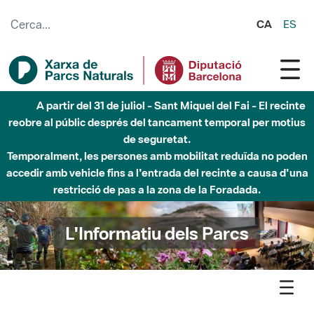
Salta al contingut principal
CA
ES
Fins al desembre de 2026 - Parc Fluvial Besòs -
Afectacions a la llera del Parc Fluvial del Besòs degut a
obres de construcció d'una passera sobre el riu
L'Informatiu dels Parcs
L'informatiu
Notícia
Montesquiu - Mes de 250 persones inauguren la nova edicio
de Parcs en concert al castell de Montesquiu amb Pehuenche i