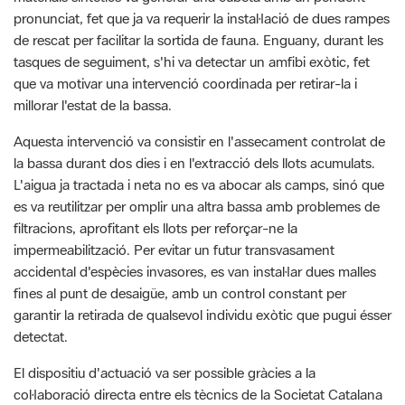
que va motivar una intervenció coordinada per retirar-la i
millorar l'estat de la bassa.
Aquesta intervenció va consistir en l'assecament controlat de
la bassa durant dos dies i en l'extracció dels llots acumulats.
L'aigua ja tractada i neta no es va abocar als camps, sinó que
es va reutilitzar per omplir una altra bassa amb problemes de
filtracions, aprofitant els llots per reforçar-ne la
impermeabilització. Per evitar un futur transvasament
accidental d'espècies invasores, es van instal·lar dues malles
fines al punt de desaigüe, amb un control constant per
garantir la retirada de qualsevol individu exòtic que pugui ésser
detectat.
El dispositiu d'actuació va ser possible gràcies a la
col·laboració directa entre els tècnics de la Societat Catalana
d'Herpetologia, els guardes (del Parc) i el personal de
manteniment del Parc de Montesquiu. Un cop el nivell d'aigua
va ser prou baix, aquest equip conjunt va accedir a la cubeta