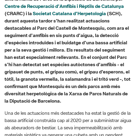
destacables al Parc del Castell de Montesquiu, com ara el
seguiment d'amfibis en sis punts d'aigua, la detecció
d'espècies introduïdes i el buidatge d'una bassa artificial
per a la seva gestió i millora. Els resultats del seguiment
han estat especialment rellevants. En el conjunt del Parc
s'hi han detectat set espècies autòctones d'amfibis - el
gripauet de punts, el gripau comú, el gripau d'esperons, el
tòtil, la granota vermella, la salamandra i el tritó verd -, tot
confirmant que Montesquiu és un dels parcs amb més
diversitat herpetològica de la Xarxa de Parcs Naturals de
la Diputació de Barcelona.
Una de les actuacions més destacades ha estat la gestió de la
bassa artificial construïda cap al 2020 per a subministrar aigua
als abeuradors de bestiar. La seva impermeabilització amb
materials sintètics va generar una cubeta amb un pendent
pronunciat, fet que ja va requerir la instal·lació de dues rampes
de rescat per facilitar la sortida de fauna. Enguany, durant les
tasques de seguiment, s'hi va detectar un amfibi exòtic, fet