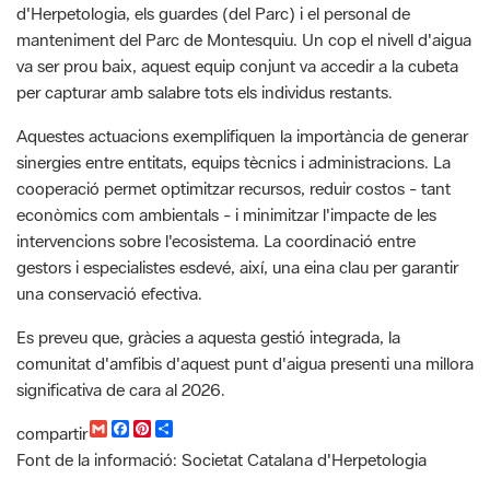
per capturar amb salabre tots els individus restants.
Aquestes actuacions exemplifiquen la importància de generar
sinergies entre entitats, equips tècnics i administracions. La
cooperació permet optimitzar recursos, reduir costos - tant
econòmics com ambientals - i minimitzar l'impacte de les
intervencions sobre l'ecosistema. La coordinació entre
gestors i especialistes esdevé, així, una eina clau per garantir
una conservació efectiva.
Es preveu que, gràcies a aquesta gestió integrada, la
comunitat d'amfibis d'aquest punt d'aigua presenti una millora
significativa de cara al 2026.
G
F
P
C
compartir
m
a
i
o
Font de la informació: Societat Catalana d'Herpetologia
a
c
n
m
i
e
t
p
l
b
e
a
Categoria: Montesquiu, fauna, vertebrats, amfibis, Recerca i
o
r
r
seguiment,
o
e
t
k
s
i
t
r