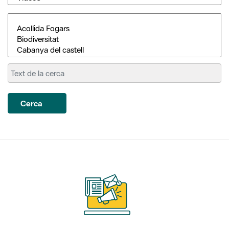
Cerca
Subscriu-te als nostres
butlletins