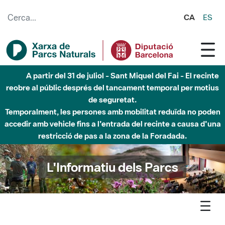
Salta al contingut principal
CA
ES
6 d'agost - Parc Fluvial Besòs - Activació de la Fase
d'Alerta del Parc Fluvial del Besòs per pluges intenses.
Tancats els accessos al Parc.
L'Informatiu dels Parcs
L'informatiu
Notícia
Montesquiu - Restauracio i seguiment d'amfibis a Montesquiu:
un exemple de treball collaboratiu