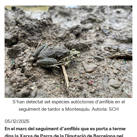
S'han detectat set espècies autòctones d'amfibis en el
seguiment de tardor a Montesquiu. Autoria: SCH
05/12/2025
En el marc del seguiment d'amfibis que es porta a terme
dins la Xarxa de Parcs de la Diputació de Barcelona pel
Centre de Recuperació d'Amfibis i Rèptils de Catalunya
(CRARC) i la
Societat Catalana d'Herpetologia
(SCH),
durant aquesta tardor s'han realitzat actuacions