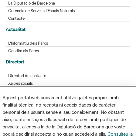
Actualitat
L'Informatiu dels Parcs
Gaudim als Parcs
Directori
Directori de contacte
Xarxes socials
Aplicacions mòbils
Bústia de suggeriments
Opineu sobre els parcs
Aquest portal web únicament utilitza galetes pròpies amb
finalitat tècnica, no recapta ni cedeix dades de caràcter
personal dels usuaris sense el seu coneixement. No obstant
MAPA WEB
AVÍS LEGAL
ACCESSIBILITAT
això, conté enllaços a llocs web de tercers amb polítiques de
privacitat alienes a la de la Diputació de Barcelona que vostè
Diputació de Barcelona. Edifici Llacuna, 1a planta. Badajoz, 49. 08005
podrà decidir si accepta o no quan accedeixi a ells.
Consulteu la
Barcelona. Tel. 934 022 428 / xarxaparcs@diba.cat