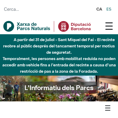
Salta al contingut principal
CA
ES
Fins al desembre de 2026 - Parc Fluvial Besòs -
Afectacions a la llera del Parc Fluvial del Besòs degut a
obres de construcció d'una passera sobre el riu
L'Informatiu dels Parcs
L'informatiu
Notícia
Montnegre - Vallgorguina estrena una nova estacio
meteorologica municipal al Parc del Montnegre i el Corredor