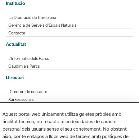
Gerència de Serveis d'Espais Naturals
Contacte
Actualitat
L'Informatiu dels Parcs
Gaudim als Parcs
Directori
Directori de contacte
Xarxes socials
Aplicacions mòbils
Bústia de suggeriments
Opineu sobre els parcs
Aquest portal web únicament utilitza galetes pròpies amb
finalitat tècnica, no recapta ni cedeix dades de caràcter
personal dels usuaris sense el seu coneixement. No obstant
MAPA WEB
AVÍS LEGAL
ACCESSIBILITAT
això, conté enllaços a llocs web de tercers amb polítiques de