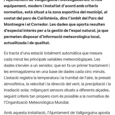
Montnegre i el Corredor. Les dades que aporta resulten
d'especial interès per a la gestió de l'espai natural, ja que
permeten disposar d'informació meteorològica local,
actualitzada i de qualitat.
Es tracta d'una estació totalment automàtica que mesura
cada minut les principals variables meteorològiques. Les
dades s'envien a un servidor, que en fa un primer tractament i
les emmagatzema en una base de dades cada cinc minuts.
L'estació registra la temperatura i la humitat de l'aire, la pressió
atmosfèrica, la velocitat i la direcció del vent, la precipitació i la
irradiació solar, mitjançant sensors situats a diferents alçades,
seguint criteris tan propers com és possible a la normativa de
l'Organització Meteorològica Mundial.
Amb aquesta instal·lació, l'Ajuntament de Vallgorguina aposta
per oferir dades meteorològiques en temps real i posar a
disposició de la ciutadania informació fiable sobre les
condicions meteorològiques del moment. Alhora, el nou