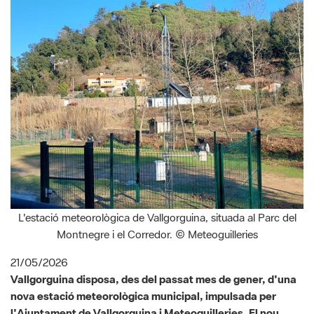
L'estació meteorològica de Vallgorguina, situada al Parc del
Montnegre i el Corredor. © Meteoguilleries
21/05/2026
Vallgorguina disposa, des del passat mes de gener, d'una
nova estació meteorològica municipal, impulsada per
l'Ajuntament de Vallgorguina i Meteoguilleries. El nou
equipament, modern i instal·lat d'acord amb criteris
normatius, està situat a la zona esportiva del municipi, al
costat del parc de Cal·listènia, dins l'àmbit del Parc del