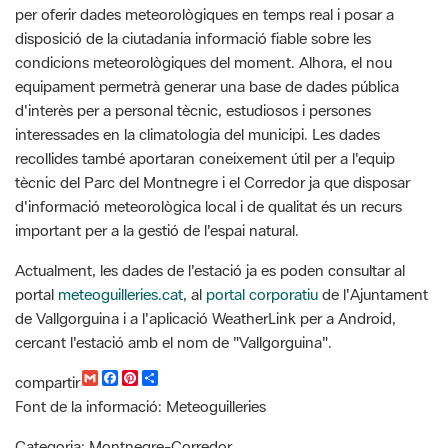
equipament permetrà generar una base de dades pública
d'interès per a personal tècnic, estudiosos i persones
interessades en la climatologia del municipi. Les dades
recollides també aportaran coneixement útil per a l'equip
tècnic del Parc del Montnegre i el Corredor ja que disposar
d'informació meteorològica local i de qualitat és un recurs
important per a la gestió de l'espai natural.
Actualment, les dades de l'estació ja es poden consultar al
portal
meteoguilleries.cat
, al
portal corporatiu
de l'Ajuntament
de Vallgorguina i a l'aplicació WeatherLink per a Android,
cercant l'estació amb el nom de "Vallgorguina".
G
F
P
C
compartir
m
a
i
o
Font de la informació: Meteoguilleries
a
c
n
m
i
e
t
p
l
b
e
a
Categoria: Montnegre-Corredor,
o
r
r
o
e
t
Recursos
k
s
i
t
r