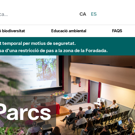
CA
ES
 biodiversitat
Educació ambiental
FAQS
Besòs per pluges intenses.
Parcs