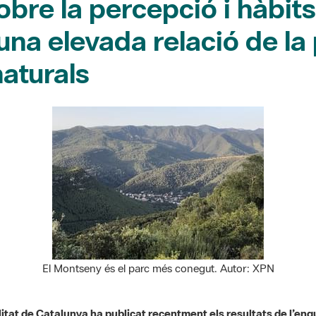
sobre la percepció i hàbit
na elevada relació de la
naturals
El Montseny és el parc més conegut. Autor: XPN
at de Catalunya ha publicat recentment els resultats de l’enqu