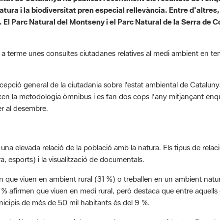
tura i la biodiversitat pren especial rellevància. Entre d'altres
s. El Parc Natural del Montseny i el Parc Natural de la Serra de 
 terme unes consultes ciutadanes relatives al medi ambient en temes 
cepció general de la ciutadania sobre l'estat ambiental de Catalunya
en la metodologia òmnibus i es fan dos cops l'any mitjançant enq
ser al desembre.
na elevada relació de la població amb la natura. Els tipus de relació
a, esports) i la visualització de documentals.
 que viuen en ambient rural (31 %) o treballen en un ambient natura
% afirmen que viuen en medi rural, però destaca que entre aquells 
icipis de més de 50 mil habitants és del 9 %.