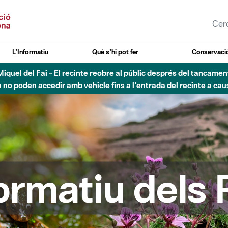
L'Informatiu
Què s'hi pot fer
Conservació
uvial Besòs - Activació de la Fase d'Alerta del Parc Fluvial del 
Tancats els accessos al Parc.
formatiu dels 