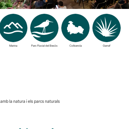
Marina
Parc Fluvial del Besòs
Collserola
Garraf
amb la natura i els parcs naturals