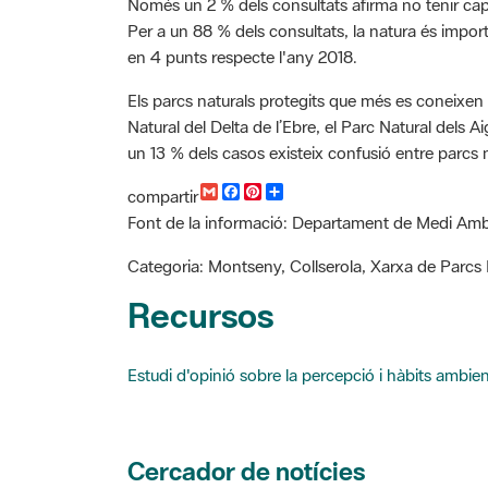
Només un 2 % dels consultats afirma no tenir cap
Per a un 88 % dels consultats, la natura és impor
en 4 punts respecte l'any 2018.
Els parcs naturals protegits que més es coneixen 
Natural del Delta de l’Ebre, el Parc Natural dels 
un 13 % dels casos existeix confusió entre parcs na
G
F
P
C
compartir
m
a
i
o
Font de la informació: Departament de Medi Ambi
a
c
n
m
i
e
t
p
l
b
e
a
Categoria: Montseny, Collserola, Xarxa de Parcs N
o
r
r
o
e
t
Recursos
k
s
i
t
r
Estudi d'opinió sobre la percepció i hàbits ambie
Cercador de notícies