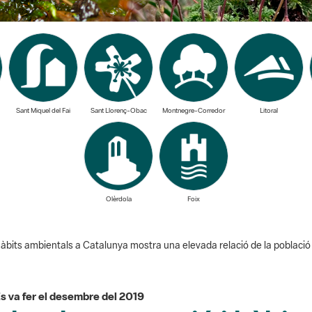
Sant Miquel del Fai
Sant Llorenç-Obac
Montnegre-Corredor
Litoral
Olèrdola
Foix
hàbits ambientals a Catalunya mostra una elevada relació de la població 
s va fer el desembre del 2019