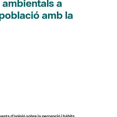
s ambientals a
 població amb la
esta d'opinió sobre la percepció i hàbits