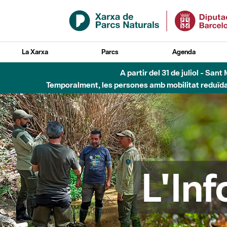
Salta al contingut principal
La Xarxa
Parcs
Agenda
6 d'agost - Parc Fl
L'In