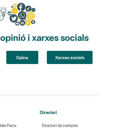
pinió i xarxes socials
Opina
Xarxes socials
Directori
dels Parcs
Directori de contacte