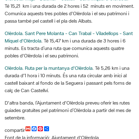
Olèrdola. Sant Pere Molanta - Can Trabal - Viladellops - Sant
Miquel d'Olèrdola
. Té 15,47 km i una durada de 3 hores i 6
minuts. Es tracta d’una ruta que comunica aquests quatre
pobles d'Olèrdola i el seu patrimoni.
Olèrdola. Ruta per la muntanya d'Olèrdola
. Té 5,26 km i una
durada d'1 hora i 10 minuts. És una ruta circular amb inici al
castell baixant al fondo de la Seguera i passant pels forns de
calç de Can Castellví.
D'altra banda, l’Ajuntament d'Olèrdola preveu oferir les rutes
guiades gratuïtes pel patrimoni d’Olèrdola a partir del mes de
setembre.
G
F
P
C
compartir
m
a
i
o
Font de la informació: Ajuntament d'Olèrdola
a
c
n
m
i
e
t
p
l
b
e
a
Categoria: Olèrdola, general,
o
r
r
o
e
t