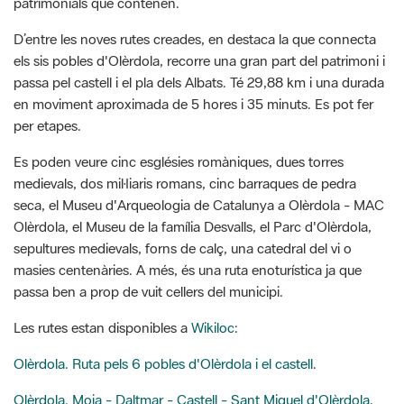
passa pel castell i el pla dels Albats. Té 29,88 km i una durada
en moviment aproximada de 5 hores i 35 minuts. Es pot fer
per etapes.
Es poden veure cinc esglésies romàniques, dues torres
medievals, dos mil·liaris romans, cinc barraques de pedra
seca, el Museu d'Arqueologia de Catalunya a Olèrdola - MAC
Olèrdola, el Museu de la família Desvalls, el Parc d'Olèrdola,
sepultures medievals, forns de calç, una catedral del vi o
masies centenàries. A més, és una ruta enoturística ja que
passa ben a prop de vuit cellers del municipi.
Les rutes estan disponibles a
Wikiloc
:
Olèrdola. Ruta pels 6 pobles d'Olèrdola i el castell
.
Olèrdola. Moja - Daltmar - Castell - Sant Miquel d'Olèrdola
.
Té 15,21 km i una durada de 2 hores i 52 minuts en moviment.
Comunica aquests tres pobles d'Olèrdola i el seu patrimoni i
passa també pel castell i el pla dels Albats.