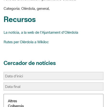
Recursos
k
s
i
t
r
La notícia, a la web de l'Ajuntament d'Olèrdola
Rutes per Olèrdola a Wikiloc
Cercador de notícies