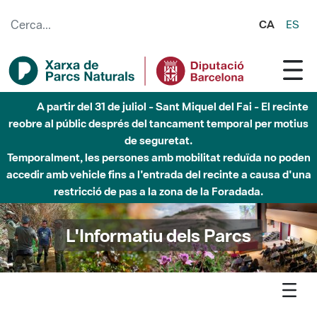
Salta al contingut principal
CA
ES
Fins al desembre de 2026 - Parc Fluvial Besòs -
Afectacions a la llera del Parc Fluvial del Besòs degut a
obres de construcció d'una passera sobre el riu
L'Informatiu dels Parcs
L'informatiu
Notícia
Olèrdola - Noves rutes de senderisme connecten el municipi
d'Olèrdola i el seu patrimoni