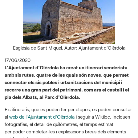
Església de Sant Miquel. Autor: Ajuntament d'Olèrdola
17/06/2020
L'Ajuntament d'Olèrdola ha creat un itinerari senderista
amb sis rutes, quatre de les quals són noves, que permet
connectar els sis pobles i urbanitzacions del municipi i
recorre una gran part del patrimoni, com ara el castell i el
pla dels Albats, al Parc d'Olèrdola.
Els itineraris, que es poden fer per etapes, es poden consultar
al
web de l'Ajuntament d'Olèrdola
i seguir a Wikiloc. Inclouen
fotografies, el detall de quilòmetres, el temps estimat
per poder completar-les i explicacions breus dels elements
patrimonials que contenen.
D’entre les noves rutes creades, en destaca la que connecta
els sis pobles d'Olèrdola, recorre una gran part del patrimoni i