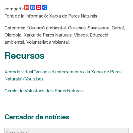
G
F
P
C
compartir
m
a
i
o
Font de la informació: Xarxa de Parcs Naturals
a
c
n
m
i
e
t
p
l
b
e
a
Categoria: Educació ambiental, Guilleries-Savassona, Garraf,
o
r
r
Olèrdola, Xarxa de Parcs Naturals, Vídeos, Educació
o
e
t
k
s
i
ambiental, Voluntariat ambiental,
t
r
Recursos
Xerrada virtual 'Vestigis d'enterraments a la Xarxa de Parcs
Naturals' (Youtube)
Cercle de Voluntaris dels Parcs Naturals
Cercador de notícies