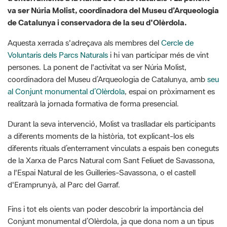
va ser Núria Molist, coordinadora del Museu d’Arqueologia
de Catalunya i conservadora de la seu d'Olèrdola.
Aquesta xerrada s'adreçava als membres del
Cercle de
Voluntaris dels Parcs Naturals
i hi van participar més de vint
persones. La ponent de l'activitat va ser Núria Molist,
coordinadora del Museu d’Arqueologia de Catalunya, amb
seu
al Conjunt monumental d’Olèrdola
, espai on pròximament es
realitzarà la jornada formativa de forma presencial.
Durant la seva intervenció, Molist va traslladar els participants
a diferents moments de la història, tot explicant-los els
diferents rituals d’enterrament vinculats a espais ben coneguts
de la Xarxa de Parcs Natural com Sant Feliuet de Savassona,
a l'Espai Natural de les Guilleries-Savassona, o el castell
d'Eramprunyà, al Parc del Garraf.
Fins i tot els oients van poder descobrir la importància del
Conjunt monumental d’Olèrdola, ja que dona nom a un tipus