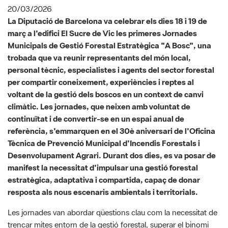
Municipals de Gestió Forestal Estratègica "A Bosc", una
trobada que va reunir representants del món local,
personal tècnic, especialistes i agents del sector forestal
per compartir coneixement, experiències i reptes al
voltant de la gestió dels boscos en un context de canvi
climàtic. Les jornades, que neixen amb voluntat de
continuïtat i de convertir-se en un espai anual de
referència, s'emmarquen en el 30è aniversari de l'Oficina
Tècnica de Prevenció Municipal d'Incendis Forestals i
Desenvolupament Agrari. Durant dos dies, es va posar de
manifest la necessitat d'impulsar una gestió forestal
estratègica, adaptativa i compartida, capaç de donar
resposta als nous escenaris ambientals i territorials.
Les jornades van abordar qüestions clau com la necessitat de
trencar mites entorn de la gestió forestal, superar el binomi
entre conservació i intervenció, i compartir aprenentatges
(també els derivats d'experiències passades) per avançar cap
a models més eficients. Una de les participants, la