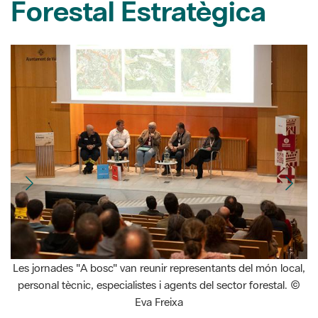
Les jornades "A bosc" van reunir representants del món local,
Mu
personal tècnic, especialistes i agents del sector forestal. ©
Eva Freixa
20/03/2026
La Diputació de Barcelona va celebrar els dies 18 i 19 de
març a l'edifici El Sucre de Vic les primeres Jornades