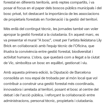
de propietaris forestals en l'ordenació i la gestió del territori.
Més enllà del contingut tècnic, les jornades també van voler
apropar la gestió forestal a la ciutadania. En aquest marc, es
va presentar el mural "A bosc", creat per l'artista lleidatana Lily
Brick en col·laboració amb l'equip tècnic de l'Oficina, que
il·lustra la convivència entre gestió forestal, biodiversitat i
activitat humana. L'obra, que quedarà com a llegat a la ciutat
de Vic, simbolitza un bosc en equilibri, gestionat i viu.
Amb aquesta primera edició, la Diputació de Barcelona
consolida un nou espai de trobada per al món local que vol
contribuir a construir una gestió forestal més coordinada,
innovadora i arrelada al territori, posant el bosc al centre del
debat i de l'acció pública, i reforçant la col·laboració entre
administracions, personal tècnic, propietaris i ciutadania.
G
F
P
C
compartir
m
a
i
o
Font de la informació: Diputació de Barcelona
a
c
n
m
i
e
t
p