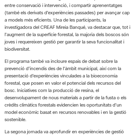
investigadora del CREAF Mireia Banqué, va destacar que, tot i
l'augment de la superfície forestal, la majoria dels boscos són
joves i requereixen gestió per garantir la seva funcionalitat i
biodiversitat.
El programa també va incloure espais de debat sobre la
prevenció d'incendis des de l'àmbit municipal, així com la
presentació d'experiències vinculades a la bioeconomia
forestal, que posen en valor el potencial dels recursos del
bosc. Iniciatives com la producció de resina, el
desenvolupament de nous materials a partir de la fusta o els
crèdits climàtics forestals evidencien les oportunitats d'un
model econòmic basat en recursos renovables i en la gestió
sostenible.
La segona jornada va aprofundir en experiències de gestió
forestal en diferents territoris, amb reptes compartits, i va
posar el focus en el paper dels boscos públics municipals i del
bosc privat, tot destacant la importància de les associacions