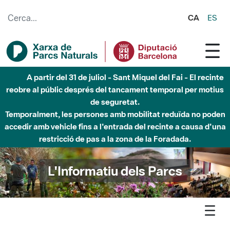
Salta al contingut principal
CA
ES
Fins al desembre de 2026 - Parc Fluvial Besòs -
Afectacions a la llera del Parc Fluvial del Besòs degut a
obres de construcció d'una passera sobre el riu
L'Informatiu dels Parcs
L'informatiu
Notícia
Xarxa de Parcs - La Diputacio de Barcelona reforca el paper
del mon local en la gestio dels boscos amb les primeres Jornades