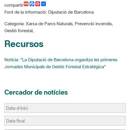
l
b
e
a
Categoria: Xarxa de Parcs Naturals, Prevenció incendis,
o
r
r
Gestió forestal,
o
e
t
k
s
i
Recursos
t
r
Notícia: "La Diputació de Barcelona organitza les primeres
Jornades Municipals de Gestió Forestal Estratègica"
Cercador de notícies