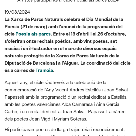
Poesia (21 de març) amb l’anunci de la programació del
cicle
Poesia als parcs
. Entre el 13 d’abril i el 26 d’octubre,
s’oferiran onze recitals poètics, amb vint poetes, set
músics i un il·lustrador en el marc de diversos espais
naturals protegits de la Xarxa de Parcs Naturals de la
Diputació de Barcelona i a l’Alguer. La coordinació del cicle
és a càrrec de
Tramoia
.
Aquest any, el cicle s’adhereix a la celebració de la
commemoració de l’Any Vicent Andrés Estellés i Joan Salvat-
Papasseit amb la programació d’un recital dedicat a Estellés,
amb les poetes valencianes Alba Camarasa i Aina Garcia
Carbó, i un recital dedicat a Joan Salvat-Papasseit a càrrec
dels poetes Joan Vigó i Myriam Soteras.
Hi participaran poetes de llarga trajectòria i reconeixement,
com poden ser Manuel Forcano, Lluís Calvo o Maria Antònia
Massanet, i també de poetes novells, com Jun Komura o Hug
Casals. També es durà a terme un recital organitzat juntament