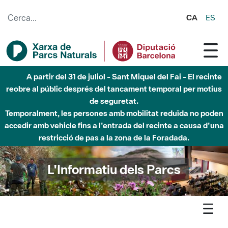
Salta al contingut principal
CA
ES
Fins al desembre de 2026 - Parc Fluvial Besòs -
Afectacions a la llera del Parc Fluvial del Besòs degut a
obres de construcció d'una passera sobre el riu
L'Informatiu dels Parcs
L'informatiu
Notícia
Xarxa - El cicle Poesia als parcs 2024 ofereix onze recitals a la
Xarxa de Parcs Naturals i l’Alguer, amb vint poetes, set musics i un