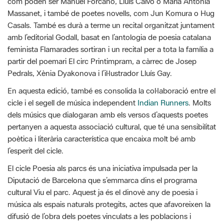
amb l’editorial Godall, basat en l’antologia de poesia catalana
feminista Flamarades sortiran i un recital per a tota la família a
partir del poemari El circ Printimpram, a càrrec de Josep
Pedrals, Xènia Dyakonova i l’il·lustrador Lluís Gay.
En aquesta edició, també es consolida la col·laboració entre el
cicle i el segell de música independent
Indian Runners
. Molts
dels músics que dialogaran amb els versos d’aquests poetes
pertanyen a aquesta associació cultural, que té una sensibilitat
poètica i literària característica que encaixa molt bé amb
l’esperit del cicle.
El cicle Poesia als parcs és una iniciativa impulsada per la
Diputació de Barcelona que s’emmarca dins el programa
cultural Viu el parc. Aquest ja és el dinovè any de poesia i
música als espais naturals protegits, actes que afavoreixen la
difusió de l’obra dels poetes vinculats a les poblacions i
paisatges d’aquests entorns, així com la descoberta de noves
veus. L’assistència a tots els actes és oberta i gratuïta.
El programa Poesia als parcs ofereix un
servei d’interpretació