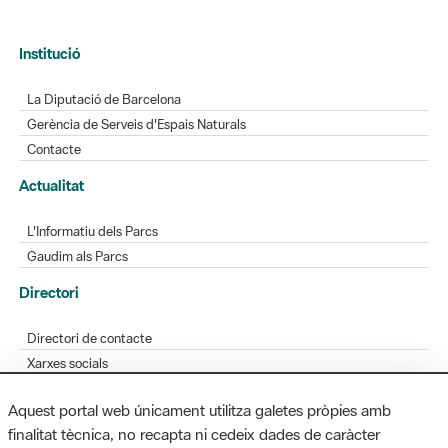
La Diputació de Barcelona
Gerència de Serveis d'Espais Naturals
Contacte
Actualitat
L'Informatiu dels Parcs
Gaudim als Parcs
Directori
Directori de contacte
Xarxes socials
Aplicacions mòbils
Bústia de suggeriments
Opineu sobre els parcs
Aquest portal web únicament utilitza galetes pròpies amb
finalitat tècnica, no recapta ni cedeix dades de caràcter