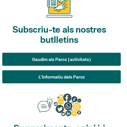
Subscriu-te als nostres
butlletins
Gaudim als Parcs (activitats)
L'Informatiu dels Parcs
Suggeriments, opinió i
xarxes socials