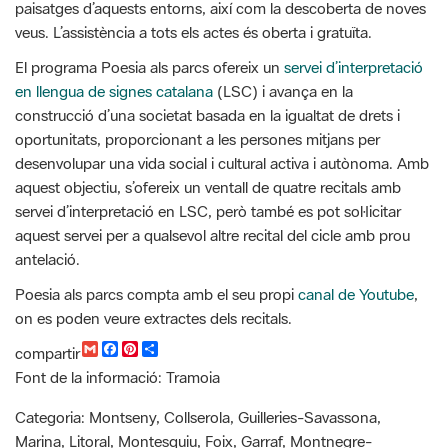
en llengua de signes catalana
(LSC) i avança en la
construcció d’una societat basada en la igualtat de drets i
oportunitats, proporcionant a les persones mitjans per
desenvolupar una vida social i cultural activa i autònoma. Amb
aquest objectiu, s’ofereix un ventall de quatre recitals amb
servei d’interpretació en LSC, però també es pot sol·licitar
aquest servei per a qualsevol altre recital del cicle amb prou
antelació.
Poesia als parcs compta amb el seu propi
canal de Youtube
,
on es poden veure extractes dels recitals.
G
F
P
C
compartir
m
a
i
o
Font de la informació: Tramoia
a
c
n
m
i
e
t
p
l
b
e
a
Categoria: Montseny, Collserola, Guilleries-Savassona,
o
r
r
Marina, Litoral, Montesquiu, Foix, Garraf, Montnegre-
o
e
t
k
s
i
Corredor, Sant Llorenç-Obac, Xarxa de Parcs Naturals, Viu el
t
r
parc, ODS,