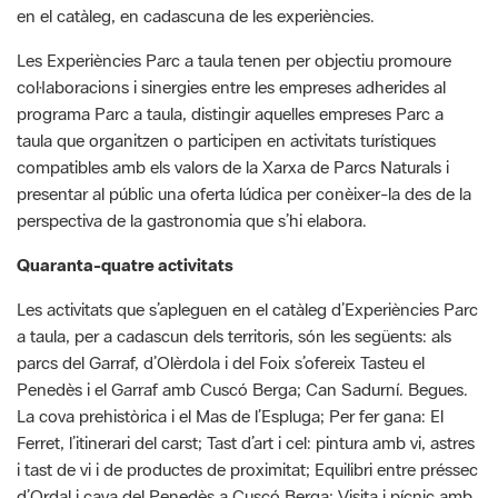
en el catàleg, en cadascuna de les experiències.
Les Experiències Parc a taula tenen per objectiu promoure
col·laboracions i sinergies entre les empreses adherides al
programa Parc a taula, distingir aquelles empreses Parc a
taula que organitzen o participen en activitats turístiques
compatibles amb els valors de la Xarxa de Parcs Naturals i
presentar al públic una oferta lúdica per conèixer-la des de la
perspectiva de la gastronomia que s’hi elabora.
Quaranta-quatre activitats
Les activitats que s’apleguen en el catàleg d’Experiències Parc
a taula, per a cadascun dels territoris, són les següents: als
parcs del Garraf, d’Olèrdola i del Foix s’ofereix Tasteu el
Penedès i el Garraf amb Cuscó Berga; Can Sadurní. Begues.
La cova prehistòrica i el Mas de l’Espluga; Per fer gana: El
Ferret, l’itinerari del carst; Tast d’art i cel: pintura amb vi, astres
i tast de vi i de productes de proximitat; Equilibri entre préssec
d’Ordal i cava del Penedès a Cuscó Berga; Visita i pícnic amb