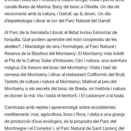
cavalls lliures de Marina; Bany de bosc a Olivella. Un dia de
reconnexió amb la natura, i Garraf, up & down. Un dia
d’espeleologia i dinar al cor del Parc Natural del Garraf.
Al Parc de la Serralada Litoral, el llistat inclou Esmorzar de
forquilla; Què podem aprendre del món cooperatiu de les
abelles?, i Maridatge de vins i formatges; al Parc Natural i
Reserva de la Biosfera del Montseny: El Montseny més inèdit
al Pla de la Calma; Salar d’Arbúcies; Circ i natura, una aventura
màgica; Els tresors del bosc del Montseny; Visita i tast de
cervesa del Montseny i dinar al restaurant Collformic del Brull;
Tastets de cultura i natura al Montseny; Matinal al peu del
Montseny o els secrets del bosc de Breda, on història i natura
es donen la mà; Viu i tasta el territori!, i El castanyer a la taula.
Caminada amb reptes i aprenentatge sobre ecosistemes
mediterranis: mar, agricultura, bosc i flora; i visita a una granja
de producció d’ous ecològics, és la proposta del Parc del
Montnegre i el Corredor i, al Parc Natural de Sant Llorenç del