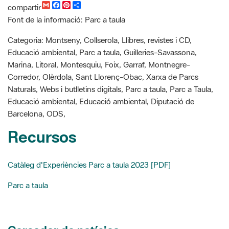
G
F
P
C
compartir
m
a
i
o
Font de la informació: Parc a taula
a
c
n
m
i
e
t
p
l
b
e
a
Categoria: Montseny, Collserola, Llibres, revistes i CD,
o
r
r
Educació ambiental, Parc a taula, Guilleries-Savassona,
o
e
t
k
s
i
Marina, Litoral, Montesquiu, Foix, Garraf, Montnegre-
t
r
Corredor, Olèrdola, Sant Llorenç-Obac, Xarxa de Parcs
Naturals, Webs i butlletins digitals, Parc a taula, Parc a Taula,
Educació ambiental, Educació ambiental, Diputació de
Barcelona, ODS,
Recursos
Catàleg d'Experiències Parc a taula 2023 [PDF]
Parc a taula