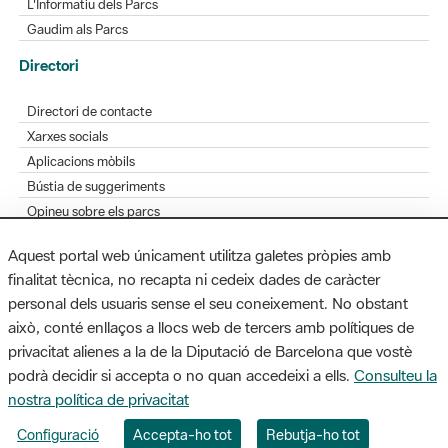
L'Informatiu dels Parcs
Gaudim als Parcs
Directori
Directori de contacte
Xarxes socials
Aplicacions mòbils
Bústia de suggeriments
Opineu sobre els parcs
Aquest portal web únicament utilitza galetes pròpies amb
finalitat tècnica, no recapta ni cedeix dades de caràcter
personal dels usuaris sense el seu coneixement. No obstant
MAPA WEB
AVÍS LEGAL
ACCESSIBILITAT
això, conté enllaços a llocs web de tercers amb polítiques de
privacitat alienes a la de la Diputació de Barcelona que vostè
Diputació de Barcelona. Edifici Llacuna, 1a planta. Badajoz, 49. 08005
podrà decidir si accepta o no quan accedeixi a ells.
Consulteu la
Barcelona. Tel. 934 022 428 / xarxaparcs@diba.cat
nostra política de privacitat
Configuració
Accepta-ho tot
Rebutja-ho tot