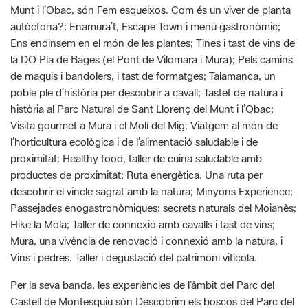
Munt i l’Obac, són Fem esqueixos. Com és un viver de planta
autòctona?; Enamura’t, Escape Town i menú gastronòmic;
Ens endinsem en el món de les plantes; Tines i tast de vins de
la DO Pla de Bages (el Pont de Vilomara i Mura); Pels camins
de maquis i bandolers, i tast de formatges; Talamanca, un
poble ple d’història per descobrir a cavall; Tastet de natura i
història al Parc Natural de Sant Llorenç del Munt i l’Obac;
Visita gourmet a Mura i el Molí del Mig; Viatgem al món de
l’horticultura ecològica i de l’alimentació saludable i de
proximitat; Healthy food, taller de cuina saludable amb
productes de proximitat; Ruta energètica. Una ruta per
descobrir el vincle sagrat amb la natura; Minyons Experience;
Passejades enogastronòmiques: secrets naturals del Moianès;
Hike la Mola; Taller de connexió amb cavalls i tast de vins;
Mura, una vivència de renovació i connexió amb la natura, i
Vins i pedres. Taller i degustació del patrimoni vitícola.
Per la seva banda, les experiències de l’àmbit del Parc del
Castell de Montesquiu són Descobrim els boscos del Parc del