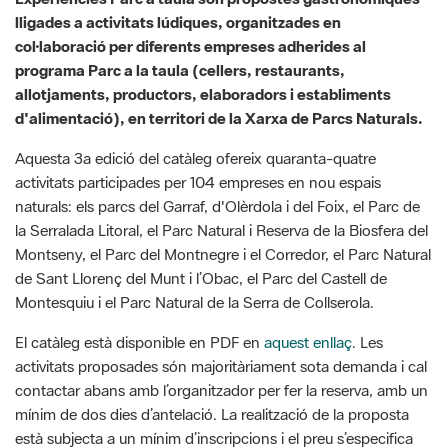
lligades a activitats lúdiques, organitzades en
col·laboració per diferents empreses adherides al
programa Parc a la taula (cellers, restaurants,
allotjaments, productors, elaboradors i establiments
d'alimentació), en territori de la Xarxa de Parcs Naturals.
Aquesta 3a edició del catàleg ofereix quaranta-quatre
activitats participades per 104 empreses en nou espais
naturals: els parcs del Garraf, d'Olèrdola i del Foix, el Parc de
la Serralada Litoral, el Parc Natural i Reserva de la Biosfera del
Montseny, el Parc del Montnegre i el Corredor, el Parc Natural
de Sant Llorenç del Munt i l’Obac, el Parc del Castell de
Montesquiu i el Parc Natural de la Serra de Collserola.
El catàleg està disponible en PDF en
aquest enllaç
. Les
activitats proposades són majoritàriament sota demanda i cal
contactar abans amb l’organitzador per fer la reserva, amb un
mínim de dos dies d’antelació. La realització de la proposta
està subjecta a un mínim d’inscripcions i el preu s’especifica