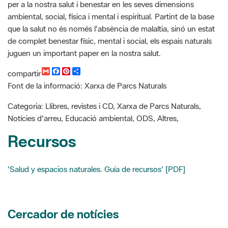
de complet benestar físic, mental i social, els espais naturals
juguen un important paper en la nostra salut.
G
F
P
C
compartir
m
a
i
o
Font de la informació: Xarxa de Parcs Naturals
a
c
n
m
i
e
t
p
l
b
e
a
Categoria: Llibres, revistes i CD, Xarxa de Parcs Naturals,
o
r
r
Notícies d'arreu, Educació ambiental, ODS, Altres,
o
e
t
k
s
i
Recursos
t
r
'Salud y espacios naturales. Guía de recursos' [PDF]
Cercador de notícies