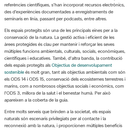
Els espais protegits són una de les principals eines per a la
conservació de la natura. La gestió activa i eficient de les
àrees protegides és clau per mantenir i reforçar les seves
múltiples funcions ambientals, culturals, socials, econòmiques,
científiques i educatives. També, d'altra banda, la contribució
dels espais protegits als
Objectius de desenvolupament
sostenible
és molt gran, tant als objectius ambientals com són
els ODS 14 i ODS 15, conservació dels ecosistemes terrestres i
marins, com a nombrosos objectius socials i econòmics, com
l'ODS 3, millora de la salut i el benestar humà. Per això
apareixen a la coberta de la guia.
Entre molts serveis que brinden a la societat, els espais
naturals són escenaris privilegiats per al contacte i la
reconnexió amb la natura, i proporcionen múltiples beneficis
per a la nostra salut i benestar en les seves dimensions
ambiental, social, física i mental i espiritual. Partint de la base
que la salut no és només l'absència de malaltia, sinó un estat