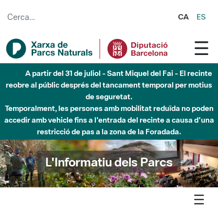
Salta al contingut principal
CA
ES
Fins al desembre de 2026 - Parc Fluvial Besòs -
Afectacions a la llera del Parc Fluvial del Besòs degut a
obres de construcció d'una passera sobre el riu
L'Informatiu dels Parcs
L'informatiu
Notícia
Xarxa - La xarxa RECIDA publica 'Salud y espacios naturales.
Guía de recursos'