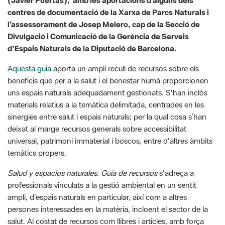
d'Espais Naturals de la Diputació de Barcelona.
Aquesta guia
aporta un ampli recull de recursos sobre els
beneficis que per a la salut i el benestar humà proporcionen
uns espais naturals adequadament gestionats. S'han inclòs
materials relatius a la temàtica delimitada, centrades en les
sinergies entre salut i espais naturals; per la qual cosa s’han
deixat al marge recursos generals sobre accessibilitat
universal, patrimoni immaterial i boscos, entre d'altres àmbits
temàtics propers.
Salud y espacios naturales. Guía de recursos
s'adreça a
professionals vinculats a la gestió ambiental en un sentit
ampli, d'espais naturals en particular, així com a altres
persones interessades en la matèria, incloent el sector de la
salut. Al costat de recursos com llibres i articles, amb força
referències científiques, s'han incorporat recursos electrònics,
des d'experiències documentades a enregistraments de
seminaris en línia, passant per podcasts, entre altres.