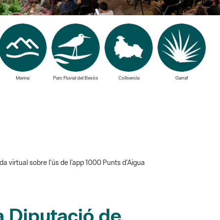
Marina
Parc Fluvial del Besòs
Collserola
Garraf
a virtual sobre l’ús de l’app 1000 Punts d’Aigua
a Diputació de