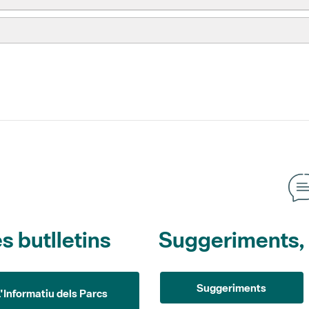
s butlletins
Suggeriments, o
Suggeriments
L'Informatiu dels Parcs