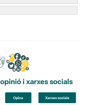
pinió i xarxes socials
Opina
Xarxes socials