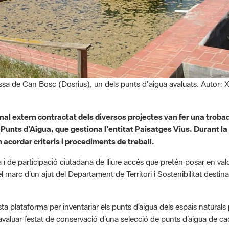
sa de Can Bosc (Dosrius), un dels punts d'aigua avaluats. Autor:
nal extern contractat dels diversos projectes van fer una trobad
Punts d’Aigua, que gestiona l'entitat Paisatges Vius. Durant la
 acordar criteris i procediments de treball.
a i de participació ciutadana de lliure accés que pretén posar en valor 
el marc d’un ajut del Departament de Territori i Sostenibilitat destin
ta plataforma per inventariar els punts d’aigua dels espais naturals p
aluar l’estat de conservació d’una selecció de punts d’aigua de cad