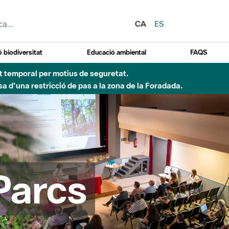
CA
ES
 biodiversitat
Educació ambiental
FAQS
 obres de construcció d'una passera sobre el riu
Parcs