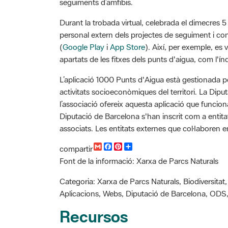
Durant la trobada virtual, celebrada el dimecres 5
personal extern dels projectes de seguiment i cons
(
Google Play
i
App Store
). Així, per exemple, es
apartats de les fitxes dels punts d'aigua, com l'í
L’aplicació 1000 Punts d'Aigua està gestionada p
activitats socioeconòmiques del territori. La Dipu
l’associació ofereix aquesta aplicació que funciona
Diputació de Barcelona s'han inscrit com a entita
associats. Les entitats externes que col·laboren en
G
F
P
C
compartir
m
a
i
o
Font de la informació: Xarxa de Parcs Naturals
a
c
n
m
i
e
t
p
l
b
e
a
Categoria: Xarxa de Parcs Naturals, Biodiversitat, 
o
r
r
Aplicacions, Webs, Diputació de Barcelona, ODS
o
e
t
k
s
i
Recursos
t
r