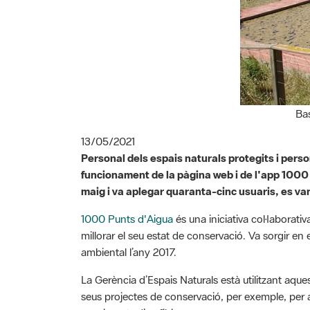
Bas
13/05/2021
Personal dels espais naturals protegits i perso
funcionament de la pàgina web i de l'app 1000 
maig i va aplegar quaranta-cinc usuaris, es van
1000 Punts d'Aigua
és una iniciativa col·laborativ
millorar el seu estat de conservació. Va sorgir en 
ambiental l’any 2017.
La Gerència d’Espais Naturals està utilitzant aques
seus projectes de conservació, per exemple, per av
seguiments d’amfibis.