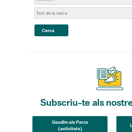
Cerca
Subscriu-te als nostre
Gaudim als Parcs
(activitats)