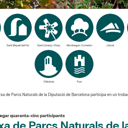
Sant Miquel del Fai
Sant Llorenç-Obac
Montnegre-Corredor
Litoral
Olèrdola
Foix
xa de Parcs Naturals de la Diputació de Barcelona participa en un trobad
plegar quaranta-cinc participants
xa de Parcs Naturals de l