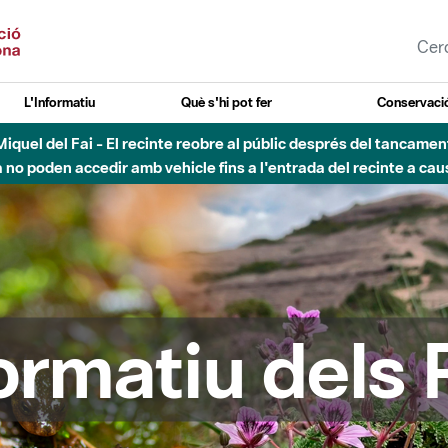
L'Informatiu
Què s'hi pot fer
Conservació
esòs - Afectacions a la llera del Parc Fluvial del Besòs degut a
formatiu dels 