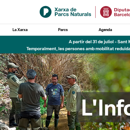
Salta al contingut principal
La Xarxa
Parcs
Agenda
Fins al desembre de 2026 - Parc Fluvial B
L'In