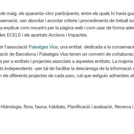
 de maig, els quaranta-cinc participants, entre els quals hi havia gu
ervació, van abordar i acordar criteris i procediments de treball so
 va explicar com moure's per la pàgina web i com usar de forma ade
ndex ECELS i els apartats Accions i Impactes.
er l'associació
Paisatges Vius
, una entitat dedicada a la conservac
tació de Barcelona i Paisatges Vius tenen un conveni de col·laborac
 per a entitats i projectes associats a aquestes entitats. La majoria
ts independents -per tal de facilitar la descàrrega de la informació
 els diferents projectes de cada parc, cal que estiguin adherides als 
Hidrologia, flora, fauna, hàbitats, Planificació i avaluació, Recerca
,