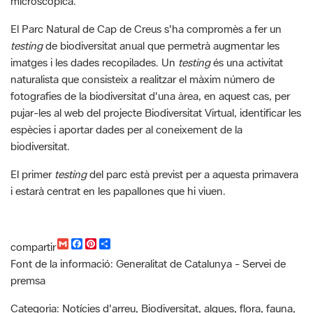
testing
de biodiversitat anual que permetrà augmentar les
imatges i les dades recopilades. Un
testing
és una activitat
naturalista que consisteix a realitzar el màxim número de
fotografies de la biodiversitat d'una àrea, en aquest cas, per
pujar-les al web del projecte Biodiversitat Virtual, identificar les
espècies i aportar dades per al coneixement de la
biodiversitat.
El primer
testing
del parc està previst per a aquesta primavera
i estarà centrat en les papallones que hi viuen.
G
F
P
C
compartir
m
a
i
o
Font de la informació: Generalitat de Catalunya - Servei de
a
c
n
m
i
e
t
p
premsa
l
b
e
a
o
r
r
Categoria: Notícies d'arreu, Biodiversitat, algues, flora, fauna,
o
e
t
k
s
i
invertebrats, vertebrats, mol·luscs, crustacis, insectes, peixos,
t
r
amfibis, rèptils, ocells, mamífers, hàbitats, Recerca i