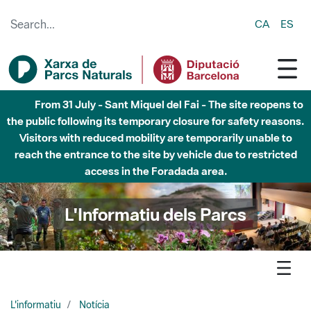
Skip to Main Content
CA
ES
Fins al desembre de 2026 - Parc Fluvial Besòs -
Afectacions a la llera del Parc Fluvial del Besòs degut a
obres de construcció d'una passera sobre el riu
L'Informatiu dels Parcs
L'informatiu
Notícia
Arreu - El Parc Natural de Cap de Creus, nou Punt de
Biodiversitat Virtual