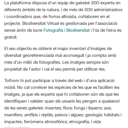
i coordinadors que, de forma altruista, col·laboren en el
projecte. Biodiversitat Virtual és gestionada per l'associació
sense ànim de lucre
Fotografia i Biodiversitat
i l'ús de l'eina és
gratuït.
El seu objectiu és obtenir el major inventari d'imatges de
diversitat georeferenciada mai aconseguit i ja compta amb
més d'un milió de fotografies. Les imatges sempre són
propietat de l'autor i cal el seu permís per utilitzar-les.
Tothom hi pot participar a través del web i d'una aplicació
mòbil. No cal conèixer les espècies de les que es faciliten les
imatges, ja que els experts que hi col·laboren són els que les
identifiquen i validen quan els usuaris les pengen a qualsevol
de les seves galeries: insectes; flora; fongs i líquens; aus;
mamífers; amfibis i rèptils; peixos i algues; geologia; hàbitats i
impactes; fenòmens atmosfèrics; etnografia, i vida
microscòpica.
El Parc Natural de Cap de Creus s'ha compromès a fer un