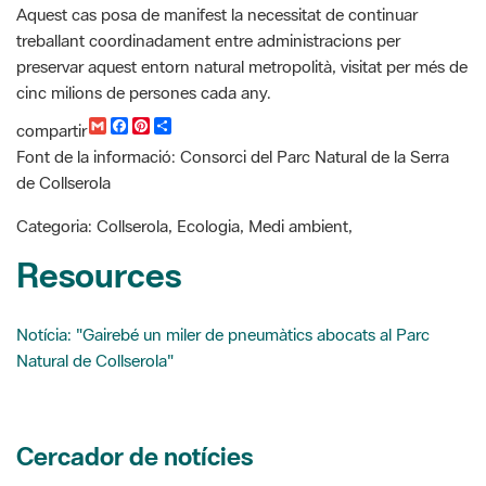
preservar aquest entorn natural metropolità, visitat per més de
cinc milions de persones cada any.
G
F
P
C
compartir
m
a
i
o
Font de la informació: Consorci del Parc Natural de la Serra
a
c
n
m
i
e
t
p
de Collserola
l
b
e
a
o
r
r
Categoria: Collserola, Ecologia, Medi ambient,
o
e
t
k
s
i
Resources
t
r
Notícia: "Gairebé un miler de pneumàtics abocats al Parc
Natural de Collserola"
Cercador de notícies