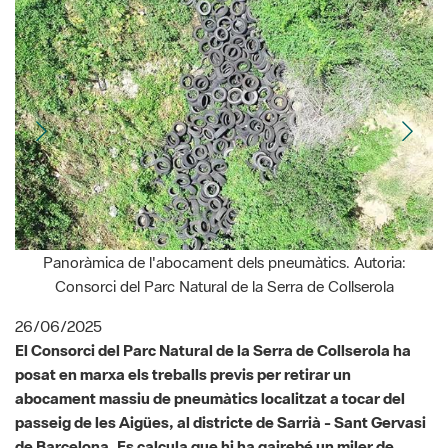
Panoràmica de l'abocament dels pneumàtics. Autoria:
D
Consorci del Parc Natural de la Serra de Collserola
26/06/2025
El Consorci del Parc Natural de la Serra de Collserola ha
posat en marxa els treballs previs per retirar un
abocament massiu de pneumàtics localitzat a tocar del
passeig de les Aigües, al districte de Sarrià - Sant Gervasi
de Barcelona. Es calcula que hi ha gairebé un miler de
pneumàtics abandonats en aquest punt, en el que es
considera una infracció ambiental greu que pot constituir