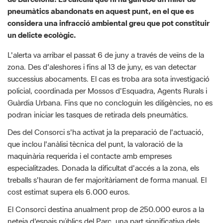
un delicte ecològic.
L'alerta va arribar el passat 6 de juny a través de veïns de la
zona. Des d'aleshores i fins al 13 de juny, es van detectar
successius abocaments. El cas es troba ara sota investigació
policial, coordinada per Mossos d'Esquadra, Agents Rurals i
Guàrdia Urbana. Fins que no concloguin les diligències, no es
podran iniciar les tasques de retirada dels pneumàtics.
Des del Consorci s'ha activat ja la preparació de l'actuació,
que inclou l'anàlisi tècnica del punt, la valoració de la
maquinària requerida i el contacte amb empreses
especialitzades. Donada la dificultat d'accés a la zona, els
treballs s'hauran de fer majoritàriament de forma manual. El
cost estimat supera els 6.000 euros.
El Consorci destina anualment prop de 250.000 euros a la
neteja d'espais públics del Parc, una part significativa dels
quals es dedica a la gestió d'abocaments incontrolats, una
problemàtica recurrent a la Serra. Només l'any 2024 es van