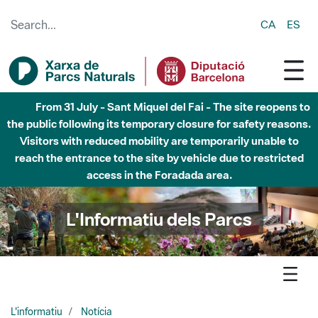
Skip to Main Content
CA
ES
Fins al desembre de 2026 - Parc Fluvial Besòs -
Afectacions a la llera del Parc Fluvial del Besòs degut a
obres de construcció d'una passera sobre el riu
L'Informatiu dels Parcs
L'informatiu
Notícia
Collserola - Detectat un abocament de gairebe 1000
pneumatics al Parc Natural de la Serra de Collserola