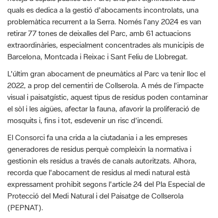
retirar 77 tones de deixalles del Parc, amb 61 actuacions
extraordinàries, especialment concentrades als municipis de
Barcelona, Montcada i Reixac i Sant Feliu de Llobregat.
L'últim gran abocament de pneumàtics al Parc va tenir lloc el
2022, a prop del cementiri de Collserola. A més de l'impacte
visual i paisatgístic, aquest tipus de residus poden contaminar
el sòl i les aigües, afectar la fauna, afavorir la proliferació de
mosquits i, fins i tot, esdevenir un risc d'incendi.
El Consorci fa una crida a la ciutadania i a les empreses
generadores de residus perquè compleixin la normativa i
gestionin els residus a través de canals autoritzats. Alhora,
recorda que l'abocament de residus al medi natural està
expressament prohibit segons l'article 24 del Pla Especial de
Protecció del Medi Natural i del Paisatge de Collserola
(PEPNAT).
Aquest cas posa de manifest la necessitat de continuar
treballant coordinadament entre administracions per