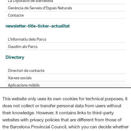
La Diputació de Barcelona
Gerència de Serveis d'Espais Naturals
Contacte
newsletter-title-ticker-actualitat
L'Informatiu dels Parcs
Gaudim als Parcs
Directory
Directori de contacte
Xarxes socials
Aplicacions mòbils
Bústia de suggeriments
This website only uses its own cookies for technical purposes, it
Opineu sobre els parcs
does not collect or transfer personal data from users without
their knowledge. However, it contains links to third-party
websites with privacy policies that are different from those of
the Barcelona Provincial Council, which you can decide whether
MAPA WEB
AVÍS LEGAL
ACCESSIBILITAT