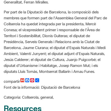
Generalitat, Ferran Miralles.
Per part de la Diputació de Barcelona, la composició dels
membres que formen part de l'Assemblea General del Parc de
Collserola ha quedat integrada per la presidenta, Mercè
Conesa; el vicepresident primer i responsable de l'Àrea de
Territori i Sostenibilitat, Dionís Guiteras; el diputat de
Presidència, Serveis Generals i Relacions amb la Ciutat de
Barcelona, Jaume Ciurana; el diputat d'Espais Naturals i Medi
Ambient, Valentí Junyent; el diputat adjunt d'Espais Naturals,
Jesús Calderer; el diputat de Cultura, Juanjo Puigcorbé; el
diputat d'Urbanisme i Habitatge, Josep Ramon Mut; i els
diputats Lluís Tomàs, Montserrat Ballarín i Arnau Funes.
G
F
P
C
compartir
m
a
i
o
Font de la informació: Diputació de Barcelona
a
c
n
m
i
e
t
p
l
b
e
a
Categoria: Collserola, general,
o
r
r
o
e
t
Resources
k
s
i