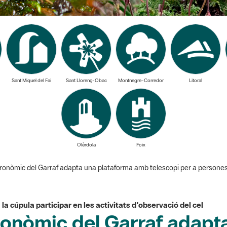
Sant Miquel del Fai
Sant Llorenç-Obac
Montnegre-Corredor
Litoral
Olèrdola
Foix
tronòmic del Garraf adapta una plataforma amb telescopi per a persone
a cúpula participar en les activitats d'observació del cel
ronòmic del Garraf adapt