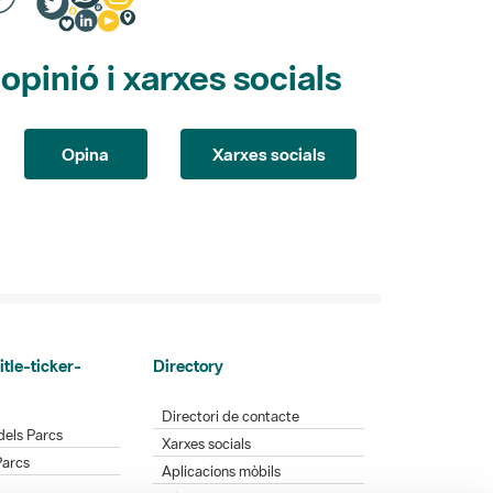
pinió i xarxes socials
Opina
Xarxes socials
itle-ticker-
Directory
Directori de contacte
dels Parcs
Xarxes socials
Parcs
Aplicacions mòbils