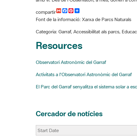
G
F
P
C
compartir
m
a
i
o
Font de la informació: Xarxa de Parcs Naturals
a
c
n
m
i
e
t
p
l
b
e
a
Categoria: Garraf, Accessibilitat als parcs, Educ
o
r
r
o
e
t
Resources
k
s
i
t
r
Observatori Astronòmic del Garraf
Activitats a l'Observatori Astronòmic del Garraf
El Parc del Garraf senyalitza el sistema solar a esc
Cercador de notícies