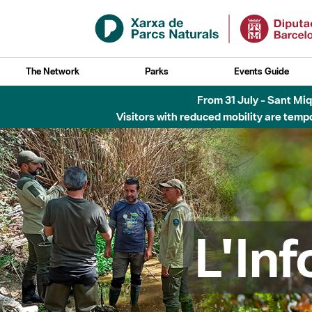
Skip to Main Content
The Network
Parks
Events Guide
6 d'agost - Parc Fl
L'In