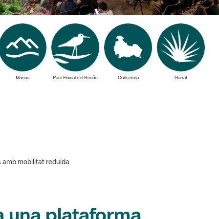
Marina
Parc Fluvial del Besòs
Collserola
Garraf
s amb mobilitat reduïda
a una plataforma