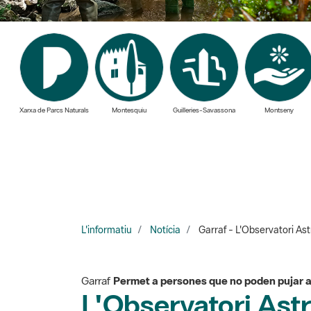
Xarxa de Parcs Naturals
Montesquiu
Guilleries-Savassona
Montseny
L'informatiu
Notícia
Garraf - L'Observatori As
Garraf
Permet a persones que no poden pujar a l
L'Observatori Ast