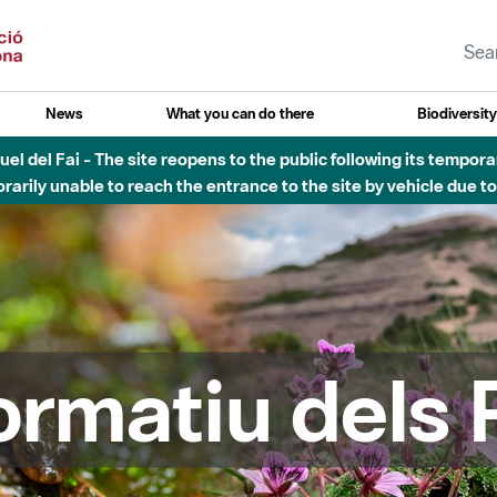
News
What you can do there
Biodiversit
uvial Besòs - Activació de la Fase d'Alerta del Parc Fluvial del 
Tancats els accessos al Parc.
formatiu dels 