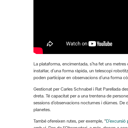
La plataforma, encimentada, s’ha fet uns metres
instal·lar, d’una forma ràpida, un telescopi roboti
poden participar en observacions d’una forma còmoda
Gestionat per Carles Schnabel i Rat Parellada des 
dreta. Té capacitat per a una trentena de persones
sessions d’observacions nocturnes i diürnes. De dia
planetes.
També ofereixen rutes, per exemple, "
D’excursió 
amb vi. Des de l'Observatori, a més, donen a con