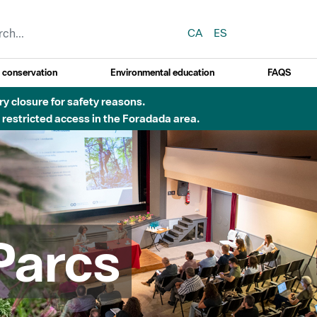
CA
ES
y conservation
Environmental education
FAQS
Besòs per pluges intenses.
Parcs