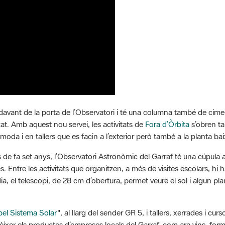
 davant de la porta de l’Observatori i té una columna també de ci
tzat. Amb aquest nou servei, les activitats de
Fora d’Òrbita
s’obren ta
 i en tallers que es facin a l’exterior però també a la planta baixa 
de fa set anys, l’Observatori Astronòmic del Garraf té una cúpula a 
. Entre les activitats que organitzen, a més de visites escolars, hi h
, el telescopi, de 28 cm d’obertura, permet veure el sol i algun plan
pel Sistema Solar
", al llarg del sender GR 5, i tallers, xerrades i cur
èixer els productes d’empreses locals del Garraf, com ara vins, fo