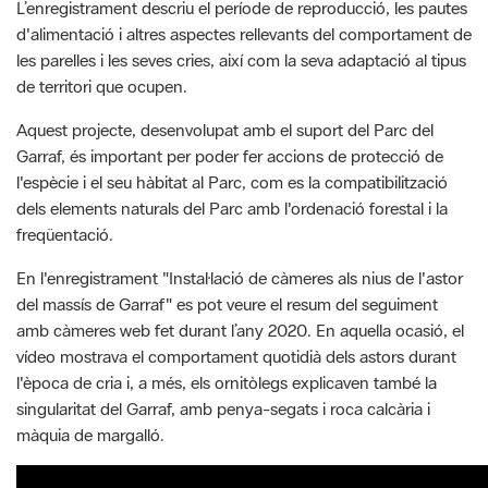
L’enregistrament descriu el període de reproducció, les pautes
d'alimentació i altres aspectes rellevants del comportament de
les parelles i les seves cries, així com la seva adaptació al tipus
de territori que ocupen.
Aquest projecte, desenvolupat amb el suport del Parc del
Garraf, és important per poder fer accions de protecció de
l'espècie i el seu hàbitat al Parc, com es la compatibilització
dels elements naturals del Parc amb l'ordenació forestal i la
freqüentació.
En l'enregistrament "Instal·lació de càmeres als nius de l'astor
del massís de Garraf" es pot veure el resum del seguiment
amb càmeres web fet durant l’any 2020. En aquella ocasió, el
vídeo mostrava el comportament quotidià dels astors durant
l'època de cria i, a més, els ornitòlegs explicaven també la
singularitat del Garraf, amb penya-segats i roca calcària i
màquia de margalló.