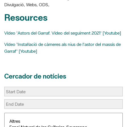
t
r
Divulgació, Webs, ODS,
Resources
Vídeo 'Astors del Garraf. Vídeo del seguiment 2021' [Youtube]
Vídeo 'Instal·lació de càmeres als nius de l'astor del massís de
Garraf' [Youtube]
Cercador de notícies