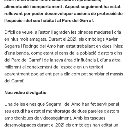
alimentació i comportament. Aquest seguiment ha estat
rellevant per poder desenvolupar accions de protecció de
l’espècie i del seu hàbitat al Parc del Garraf.
Difícil de veure, a l’astor li agraden les pinedes madures i cria
en nius molt amagats. Durant el 2021, els ornitòlegs Xavier
Segarra i Rodrigo del Amo han estat treballant en dues línies:
d’una banda, completant el cens de la població d’astors dins
del Parc del Garraf i de la seva àrea d’influència i, d’una altra,
millorant el coneixement de l’espècie en un territori
aparentment poc adient per a ella com pot semblar el massís
del Garraf.
Nou vídeo divulgatiu
Una de les eines que Segarra i del Amo han fet servir per al
seu estudi ha estat el monitoratge de dues parelles d’astors
amb tècniques de videoseguiment. Amb les tasques
desenvolupades durant el 2021 els ornitòlegs han editat un