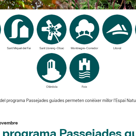
Sant Miquel del Fai
Sant Llorenç-Obac
Montnegre-Corredor
Litoral
Olèrdola
Foix
del programa Passejades guiades permeten conèixer millor l’Espai Natu
 novembre
l programa Passejades g