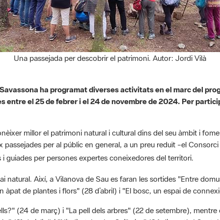
Una passejada per descobrir el patrimoni. Autor: Jordi Vilà
es-Savassona ha programat diverses activitats en el marc del pr
s entre el 25 de febrer i el 24 de novembre de 2024. Per partici
èixer millor el patrimoni natural i cultural dins del seu àmbit i fom
x passejades per al públic en general, a un preu reduït
el Consorci
–
 i guiades per persones expertes coneixedores del territori.
ai natural. Així, a Vilanova de Sau es faran les sortides "Entre domu
 àpat de plantes i flors" (28 d’abril) i "El bosc, un espai de conne
lls?" (24 de març) i "La pell dels arbres" (22 de setembre), mentr
" (21 de juliol) i "Nit d’estels a les Guilleries" (24 d’agost). I Sant Ju