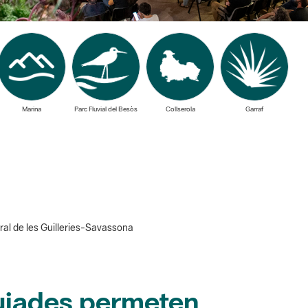
Marina
Parc Fluvial del Besòs
Collserola
Garraf
ral de les Guilleries-Savassona
uiades permeten