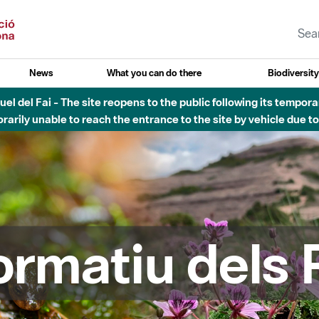
News
What you can do there
Biodiversit
esòs - Afectacions a la llera del Parc Fluvial del Besòs degut a
formatiu dels 