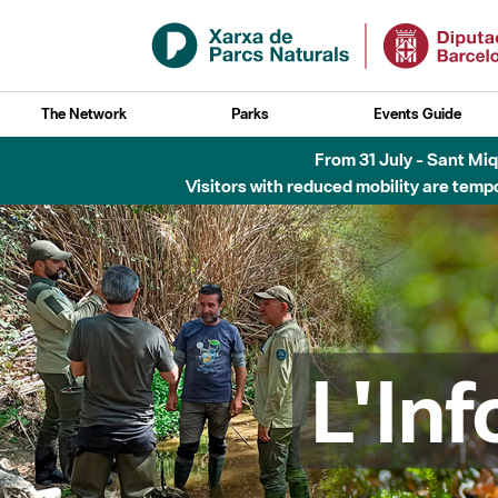
Skip to Main Content
The Network
Parks
Events Guide
Fins al desembre de 2026 - Parc Fluvial B
L'In