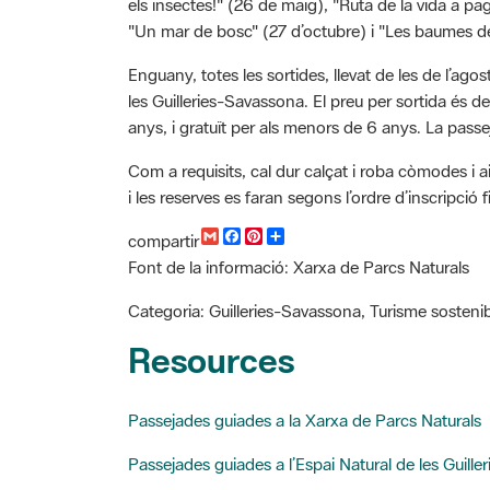
"Un mar de bosc" (27 d’octubre) i "Les baumes d
Enguany, totes les sortides, llevat de les de l’ag
les Guilleries-Savassona. El preu per sortida és 
anys, i gratuït per als menors de 6 anys. La pass
Com a requisits, cal dur calçat i roba còmodes i ai
i les reserves es faran segons l’ordre d’inscripció f
G
F
P
C
compartir
m
a
i
o
Font de la informació: Xarxa de Parcs Naturals
a
c
n
m
i
e
t
p
l
b
e
a
Categoria: Guilleries-Savassona, Turisme sostenib
o
r
r
o
e
t
Resources
k
s
i
t
r
Passejades guiades a la Xarxa de Parcs Naturals
Passejades guiades a l’Espai Natural de les Guill