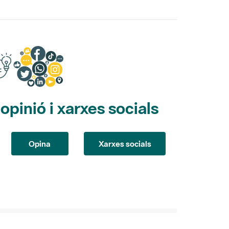
pinió i xarxes socials
Opina
Xarxes socials