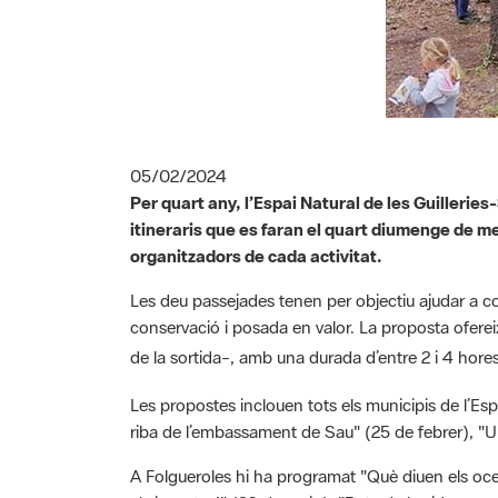
05/02/2024
Per quart any, l’Espai Natural de les Guilleri
itineraris que es faran el quart diumenge de me
organitzadors de cada activitat.
Les deu passejades tenen per objectiu ajudar a con
conservació i posada en valor. La proposta oferei
de la sortida
, amb una durada d’entre 2 i 4 hores
–
Les propostes inclouen tots els municipis de l’Esp
riba de l’embassament de Sau" (25 de febrer), "Un
A Folgueroles hi ha programat "Què diuen els oce
els insectes!" (26 de maig), "Ruta de la vida a pagès