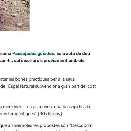
ograma
Passejades guiades
. Es tracta de deu
par-hi, cal inscriure’s prèviament amb els
entar les bones pràctiques per a la seva
 de l’Espai Natural subvenciona gran part del cost
s medievals i fòssils marins: una passejada a la
xions terapèutiques" (30 de juny).
e que a Tavèrnoles les propostes són "Descobrim
lià de Vilatorta farà dues activitats a finals d’any: