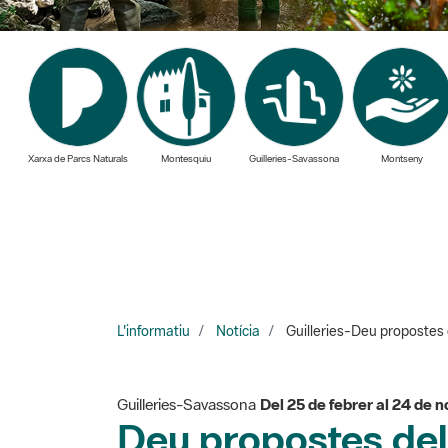
Xarxa de Parcs Naturals
Montesquiu
Guilleries-Savassona
Montseny
L'informatiu
Notícia
Guilleries-Deu propostes 
Guilleries-Savassona
Del 25 de febrer al 24 de
Deu propostes de