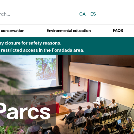
CA
ES
y conservation
Environmental education
FAQS
 obres de construcció d'una passera sobre el riu
Parcs