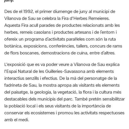
Vilanova de Sau se celebra la Fira d'Herbes Remeieres.
Aquesta Fira acull parades de productes relacionats amb les
herbes, remeis casolans i productes artesans i de l’entorn i
ofereix un programa d’activitats paral·leles com són la ruta
botànica, exposicions, conferències, tallers, concurs de rams
de flors boscanes, demostracions de cuina, entre d’altres.
L'exposició que es va poder veure a Vilanova de Sau explica
l'Espai Natural de les Guilleries-Savassona amb elements
interactius senzills i efectius. De la mà del personatge de la
fadrineta de Sau, la mostra apropa als visitants els elements
del paisatge, la geologia, la vegetació, la flora i la cultura més
destacables dels municipis del parc. També pretén sensibilitzar
la població local i els seus visitants de la importància de
conservar els ecosistemes i promou les activitats respectuoses
amb el medi.
El taller de papallones que es va fer va voler explicar quins
trets de les plantes atrauen a les papallones i com les hem de