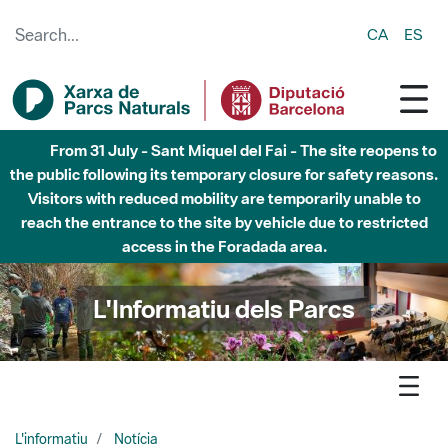
Skip to Main Content
CA
ES
Fins al desembre de 2026 - Parc Fluvial Besòs -
Afectacions a la llera del Parc Fluvial del Besòs degut a
obres de construcció d'una passera sobre el riu
L'Informatiu dels Parcs
L'informatiu
Notícia
Guilleries - L’Espai Natural de les Guilleries-Savassona
participa en la 31a Fira d’Herbes Remeieres de Vilanova de Sau