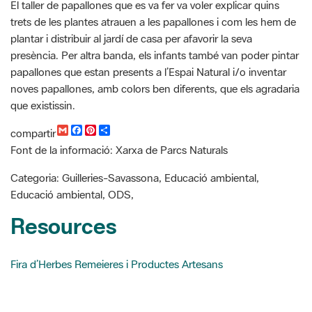
plantar i distribuir al jardí de casa per afavorir la seva
presència. Per altra banda, els infants també van poder pintar
papallones que estan presents a l’Espai Natural i/o inventar
noves papallones, amb colors ben diferents, que els agradaria
que existissin.
G
F
P
C
compartir
m
a
i
o
Font de la informació: Xarxa de Parcs Naturals
a
c
n
m
i
e
t
p
l
b
e
a
Categoria: Guilleries-Savassona, Educació ambiental,
o
r
r
Educació ambiental, ODS,
o
e
t
k
s
i
Resources
t
r
Fira d’Herbes Remeieres i Productes Artesans
Cercador de notícies