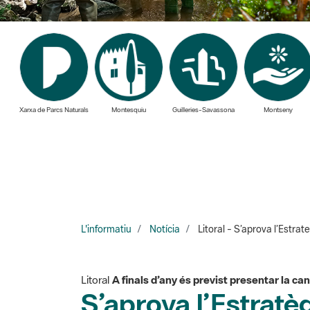
Xarxa de Parcs Naturals
Montesquiu
Guilleries-Savassona
Montseny
L'informatiu
Notícia
Litoral - S’aprova l’Estra
Litoral
A finals d’any és previst presentar la c
S’aprova l’Estratè