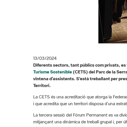
13/03/2024
Diferents sectors, tant públics com privats, e
Turisme Sostenible
(CETS) del Parc de la Serral
vintena d’assistents. S’està treballant per pre
Territori.
La CETS és una acreditació que atorga la Federac
i que acredita que un territori disposa d’una estra
La tercera sessió del Fòrum Permanent es va dividi
mitjançant una dinàmica de treball grupal i, per ú
dia 14 de maig, en què es treballarà en la propo