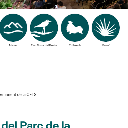
Marina
Parc Fluvial del Besòs
Collserola
Garraf
 permanent de la CETS
del Parc de la