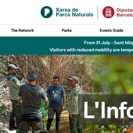
Skip to Main Content
The Network
Parks
Events Guide
Fins al desembre de 2026 - Parc Fluvial B
L'In