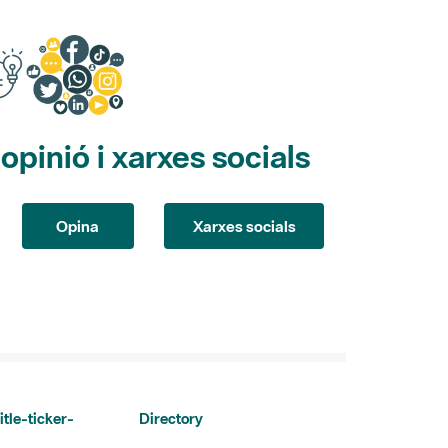
pinió i xarxes socials
Opina
Xarxes socials
itle-ticker-
Directory
Directori de contacte