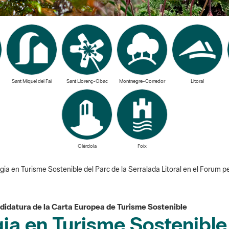
Sant Miquel del Fai
Sant Llorenç-Obac
Montnegre-Corredor
Litoral
Olèrdola
Foix
tegia en Turisme Sostenible del Parc de la Serralada Litoral en el Forum
andidatura de la Carta Europea de Turisme Sostenible
gia en Turisme Sostenible 