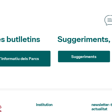
s butlletins
Suggeriments, o
Suggeriments
L'Informatiu dels Parcs
Institution
newsletter-t
actualitat
La Diputació de Barcelona