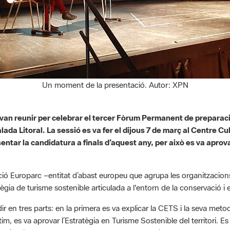
Un moment de la presentació. Autor: XPN
s van reunir per celebrar el tercer Fòrum Permanent de preparaci
ada Litoral. La sessió es va fer el dijous 7 de març al Centre Cu
sentar la candidatura a finals d’aquest any, per això es va aprov
ió Europarc –entitat d’abast europeu que agrupa les organitzacion
tègia de turisme sostenible articulada a l'entorn de la conservació i e
r en tres parts: en la primera es va explicar la CETS i la seva metod
ltim, es va aprovar l’Estratègia en Turisme Sostenible del territori
sta d’accions que es duran a terme els propers cinc anys per aconse