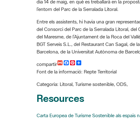
l’entorn del Parc de la Serralada Litoral.
Entre els assistents, hi havia una gran representac
del Consorci del Parc de la Serralada Litoral, de
del Maresme, de l’Ajuntament de la Roca del Vallè
BGT Serveis S.L., del Restaurant Can Sagal, de l
Barcelona, de la Universitat Autònoma de Barcel
G
F
P
C
compartir
m
a
i
o
Font de la informació: Repte Territorial
a
c
n
m
i
e
t
p
l
b
e
a
Categoria: Litoral, Turisme sostenible, ODS,
o
r
r
o
e
t
Resources
k
s
i
t
r
Carta Europea de Turisme Sostenible als espais n
Cercador de notícies