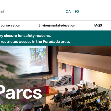
CA
ES
y conservation
Environmental education
FAQS
 obres de construcció d'una passera sobre el riu
Parcs