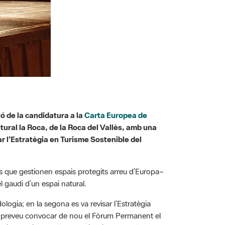
ó de la candidatura a la
Carta Europea de
ltural la Roca, de la Roca del Vallès, amb una
ar l’Estratègia en Turisme Sostenible del
s que gestionen espais protegits arreu d’Europa–
l gaudi d’un espai natural.
ologia; en la segona es va revisar l’Estratègia
. Es preveu convocar de nou el Fòrum Permanent el
guir un turisme més sostenible i respectuós amb