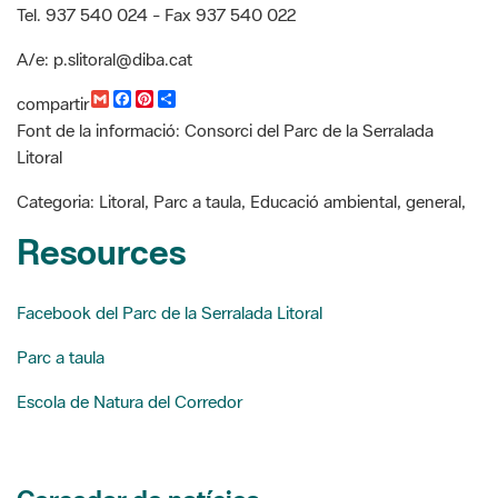
Tel. 937 540 024 - Fax 937 540 022
A/e: p.slitoral@diba.cat
G
F
P
C
compartir
m
a
i
o
Font de la informació: Consorci del Parc de la Serralada
a
c
n
m
i
e
t
p
Litoral
l
b
e
a
o
r
r
Categoria: Litoral, Parc a taula, Educació ambiental, general,
o
e
t
k
s
i
Resources
t
r
Facebook del Parc de la Serralada Litoral
Parc a taula
Escola de Natura del Corredor