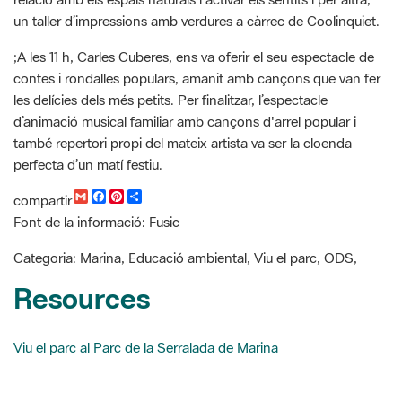
;A les 11 h, Carles Cuberes, ens va oferir el seu espectacle de
contes i rondalles populars, amanit amb cançons que van fer
les delícies dels més petits. Per finalitzar, l’espectacle
d’animació musical familiar amb cançons d'arrel popular i
també repertori propi del mateix artista va ser la cloenda
perfecta d’un matí festiu.
G
F
P
C
compartir
m
a
i
o
Font de la informació: Fusic
a
c
n
m
i
e
t
p
l
b
e
a
Categoria: Marina, Educació ambiental, Viu el parc, ODS,
o
r
r
o
e
t
Resources
k
s
i
t
r
Viu el parc al Parc de la Serralada de Marina
Cercador de notícies