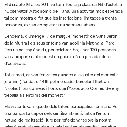
tal com mostra el fet que les inscripcions, limitades a trenta
persones, es van completar una setmana abans.
L'endemà, diumenge 17 de març, el monestir de Sant Jeroni
de la Murtra i els seus entorns van acollir la Matinal al Parc.
Feia un sol esplèndid i, per celebrar-ho, unes 120 persones
van apropar-se al monestir a gaudir d'una jornada plena
d'activitats.
Tot el matí, es van fer visites guiades al claustre del monestir
jerònim ( fundat el 1416 pel mercader barceloní Bertran
Nicolau) i als conreus i horts que l’Associació Conreu Sereny
treballa als entorns del monestir.
Els visitants van gaudir dels tallers participatius familiars. Per
una banda La capsa dels sentitsamb activitats a l'entorn
natural de realització lliure per reflexionar sobre la nostra
relació amb els espais naturals i activar els sentits i per altra,
un taller d’impressions amb verdures a càrrec de Coolinquiet.