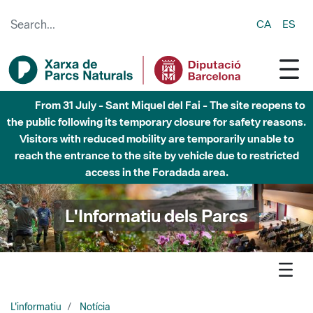
Skip to Main Content
CA
ES
Fins al desembre de 2026 - Parc Fluvial Besòs -
Afectacions a la llera del Parc Fluvial del Besòs degut a
obres de construcció d'una passera sobre el riu
L'Informatiu dels Parcs
L'informatiu
Notícia
Marina - El Parc de la Serralada de Marina enceta el Viu el
parc amb la Nit d’estels i la Matinal al Parc