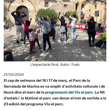
L'espectacle final. Autor: Fusic
21/03/2024
El cap de setmana del 16 i 17 de març, el Parc de la
Serralada de Marina es va omplir d'activitats culturals i de
lleure dins el marc de la
programació del Viu el parc
. La Nit
d'estels i la Matinal al parc van donar el tret de sortida a la
23 edició del programa Viu el parc.
El dissabte 16 a les 20 h va tenir lloc la ja clàssica Nit d'estels a
l'Observatori Astronòmic de Tiana, una activitat molt esperada