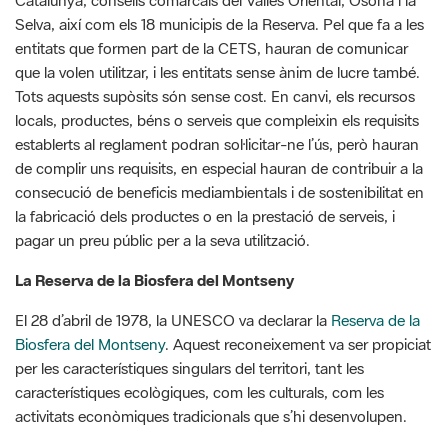
que la volen utilitzar, i les entitats sense ànim de lucre també.
Tots aquests supòsits són sense cost. En canvi, els recursos
locals, productes, béns o serveis que compleixin els requisits
establerts al reglament podran sol·licitar-ne l’ús, però hauran
de complir uns requisits, en especial hauran de contribuir a la
consecució de beneficis mediambientals i de sostenibilitat en
la fabricació dels productes o en la prestació de serveis, i
pagar un preu públic per a la seva utilització.
La Reserva de la Biosfera del Montseny
El 28 d’abril de 1978, la UNESCO va declarar la
Reserva de la
Biosfera del Montseny
. Aquest reconeixement va ser propiciat
per les característiques singulars del territori, tant les
característiques ecològiques, com les culturals, com les
activitats econòmiques tradicionals que s’hi desenvolupen.
La Reserva de la Biosfera del Montseny comprèn els termes
municipals d’Aiguafreda, Arbúcies, Breda, el Brull, Campins,