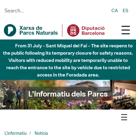
Skip to Main Content
CA
ES
Fins al desembre de 2026 - Parc Fluvial Besòs -
Afectacions a la llera del Parc Fluvial del Besòs degut a
obres de construcció d'una passera sobre el riu
L'Informatiu dels Parcs
L'informatiu
Notícia
Montseny - El Parc Natural del Montseny ja te a punt la marca
“Montseny, Reserva de la Biosfera”