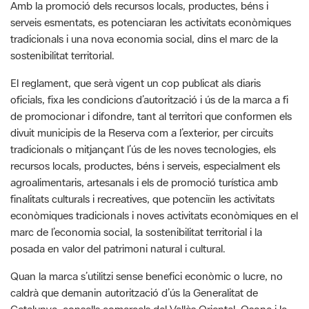
tradicionals i una nova economia social, dins el marc de la
sostenibilitat territorial.
El reglament, que serà vigent un cop publicat als diaris
oficials, fixa les condicions d’autorització i ús de la marca a fi
de promocionar i difondre, tant al territori que conformen els
divuit municipis de la Reserva com a l’exterior, per circuits
tradicionals o mitjançant l’ús de les noves tecnologies, els
recursos locals, productes, béns i serveis, especialment els
agroalimentaris, artesanals i els de promoció turística amb
finalitats culturals i recreatives, que potenciïn les activitats
econòmiques tradicionals i noves activitats econòmiques en el
marc de l’economia social, la sostenibilitat territorial i la
posada en valor del patrimoni natural i cultural.
Quan la marca s’utilitzi sense benefici econòmic o lucre, no
caldrà que demanin autorització d’ús la Generalitat de
Catalunya, consells comarcals del Vallès Oriental, Osona i la
Selva, així com els 18 municipis de la Reserva. Pel que fa a les
entitats que formen part de la CETS, hauran de comunicar