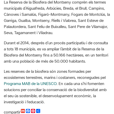
Cànoves i Samalús, Figaró-Montmany, Fogars de Montclús, la
Garriga, Gualba, Montseny, Riells i Viabrea, Sant Esteve de
Palautordera, Sant Feliu de Buixalleu, Sant Pere de Vilamajor,
Seva, Tagamanent i Viladrau.
Durant el 2014, després d’un procés participatiu i de consulta
a tots 18 municipis, es va ampliar l’àmbit de la Reserva de la
Biosfera del Montseny fins a 50.166 hectàrees, en un territori
amb una població de més de 50.000 habitants.
Les reserves de la biosfera són zones formades per
ecosistemes terrestres, marins i costaners, reconegudes pel
Programa MAB de la UNESCO
. En cada una s’hi fomenten
solucions per conciliar la conservació de la biodiversitat amb
el seu ús sostenible, el desenvolupament econòmic, la
investigació i l'educació.
G
F
P
C
compartir
m
a
i
o
Font de la informació: Xarxa de Parcs Naturals
a
c
n
m
i
e
t
p