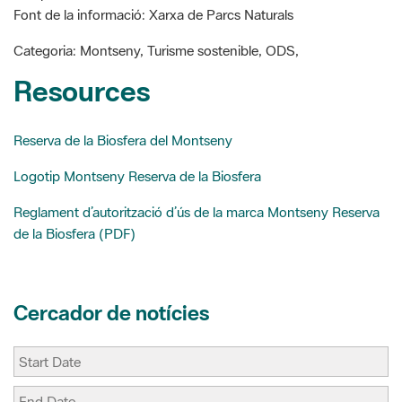
l
b
e
a
Categoria: Montseny, Turisme sostenible, ODS,
o
r
r
o
e
t
Resources
k
s
i
t
r
Reserva de la Biosfera del Montseny
Logotip Montseny Reserva de la Biosfera
Reglament d’autorització d’ús de la marca Montseny Reserva
de la Biosfera (PDF)
Cercador de notícies