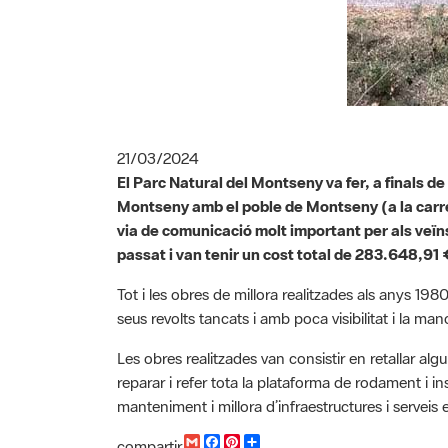
21/03/2024
El Parc Natural del Montseny va fer, a finals de
Montseny amb el poble de Montseny (a la carret
via de comunicació molt important per als veïns
passat i van tenir un cost total de 283.648,91 
Tot i les obres de millora realitzades als anys 198
seus revolts tancats i amb poca visibilitat i la m
Les obres realitzades van consistir en retallar algu
reparar i refer tota la plataforma de rodament i 
manteniment i millora d’infraestructures i serveis
G
F
P
C
compartir
m
a
i
o
Font de la informació: Xarxa de Parcs Naturals