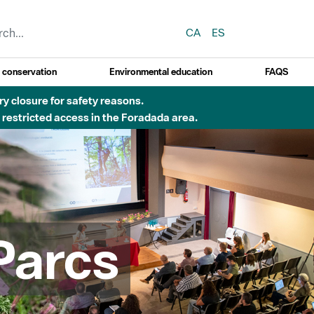
CA
ES
y conservation
Environmental education
FAQS
 obres de construcció d'una passera sobre el riu
Parcs