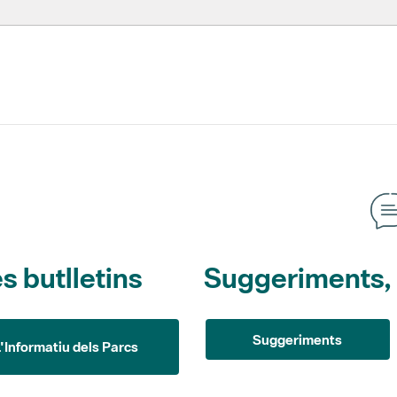
s butlletins
Suggeriments, o
Suggeriments
L'Informatiu dels Parcs