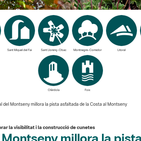
Sant Miquel del Fai
Sant Llorenç-Obac
Montnegre-Corredor
Litoral
Olèrdola
Foix
 del Montseny millora la pista asfaltada de la Costa al Montseny
ar la visibilitat i la construcció de cunetes
 Montseny millora la pista