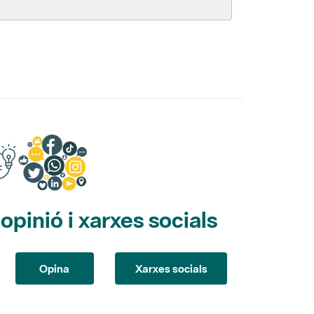
pinió i xarxes socials
Opina
Xarxes socials