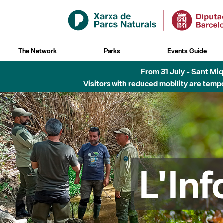
Skip to Main Content
The Network
Parks
Events Guide
Fins al desembre de 2026 - Parc Fluvial B
L'In