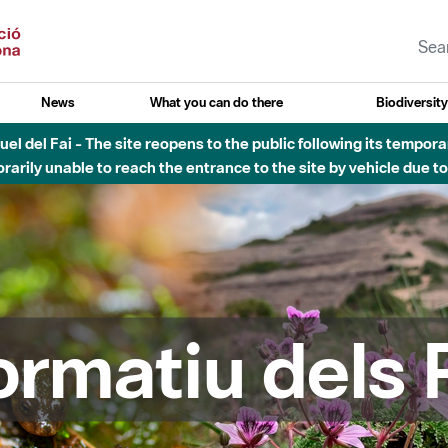
News
What you can do there
Biodiversit
esòs - Afectacions a la llera del Parc Fluvial del Besòs degut a
formatiu dels 