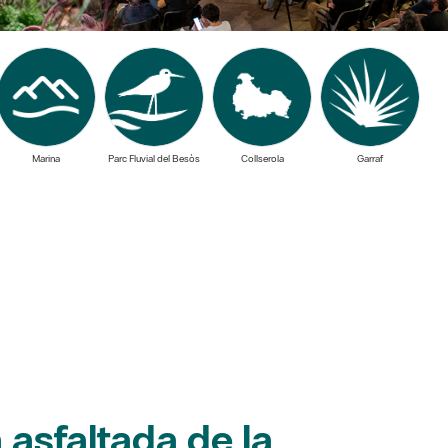
Marina
Parc Fluvial del Besòs
Collserola
Garraf
 asfaltada de la