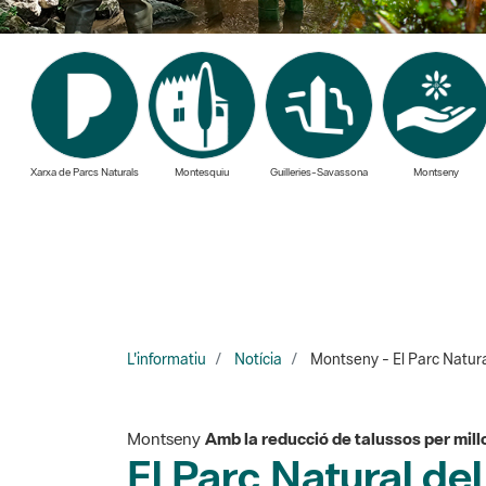
Xarxa de Parcs Naturals
Montesquiu
Guilleries-Savassona
Montseny
L'informatiu
Notícia
Montseny - El Parc Natural
Montseny
Amb la reducció de talussos per millor
El Parc Natural del