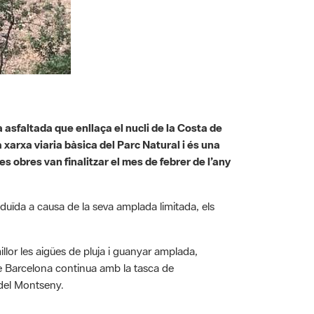
a asfaltada que enllaça el nucli de la Costa de
arxa viaria bàsica del Parc Natural i és una
s obres van finalitzar el mes de febrer de l’any
reduïda a causa de la seva amplada limitada, els
millor les aigües de pluja i guanyar amplada,
 de Barcelona continua amb la tasca de
a del Montseny.