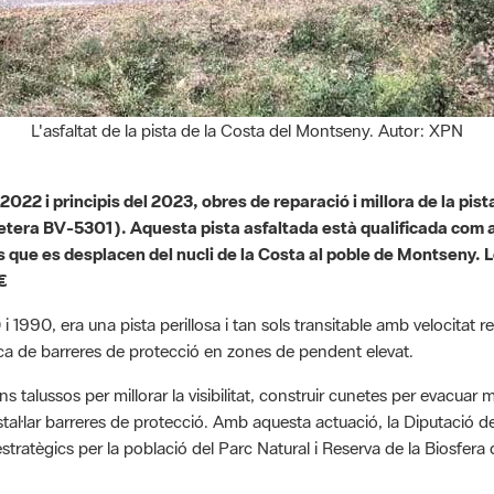
L'asfaltat de la pista de la Costa del Montseny. Autor: XPN
 2022 i principis del 2023, obres de reparació i millora de la pist
era BV-5301). Aquesta pista asfaltada està qualificada com a x
 que es desplacen del nucli de la Costa al poble de Montseny. Le
€
0 i 1990, era una pista perillosa i tan sols transitable amb velocitat 
anca de barreres de protecció en zones de pendent elevat.
ns talussos per millorar la visibilitat, construir cunetes per evacuar 
instal·lar barreres de protecció. Amb aquesta actuació, la Diputació
 estratègics per la població del Parc Natural i Reserva de la Biosfer