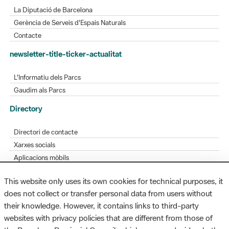
Contacte
newsletter-title-ticker-actualitat
L'Informatiu dels Parcs
Gaudim als Parcs
Directory
Directori de contacte
Xarxes socials
Aplicacions mòbils
Bústia de suggeriments
Opineu sobre els parcs
This website only uses its own cookies for technical purposes, it
does not collect or transfer personal data from users without
their knowledge. However, it contains links to third-party
MAPA WEB
AVÍS LEGAL
ACCESSIBILITAT
websites with privacy policies that are different from those of