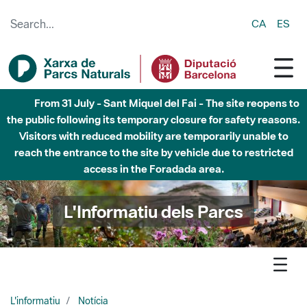
Skip to Main Content
CA
ES
Fins al desembre de 2026 - Parc Fluvial Besòs -
Afectacions a la llera del Parc Fluvial del Besòs degut a
obres de construcció d'una passera sobre el riu
L'Informatiu dels Parcs
L'informatiu
Notícia
Montseny - La mostra '40 anys de conservació i educació
ambiental al Parc Natural i Reserva de la Biosfera del Montseny'