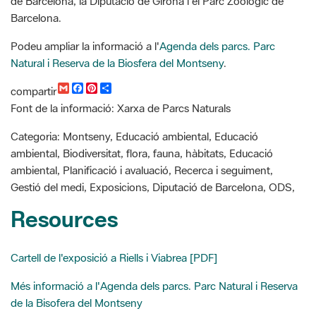
Podeu ampliar la informació a l'
Agenda dels parcs. Parc
Natural i Reserva de la Biosfera del Montseny
.
G
F
P
C
compartir
m
a
i
o
Font de la informació: Xarxa de Parcs Naturals
a
c
n
m
i
e
t
p
l
b
e
a
Categoria: Montseny, Educació ambiental, Educació
o
r
r
ambiental, Biodiversitat, flora, fauna, hàbitats, Educació
o
e
t
k
s
i
ambiental, Planificació i avaluació, Recerca i seguiment,
t
r
Gestió del medi, Exposicions, Diputació de Barcelona, ODS,
Resources
Cartell de l'exposició a Riells i Viabrea [PDF]
Més informació a l'Agenda dels parcs. Parc Natural i Reserva
de la Bisofera del Montseny
Centre Cultural La Casa Nova de Can Plana (Riells i Viabrea)