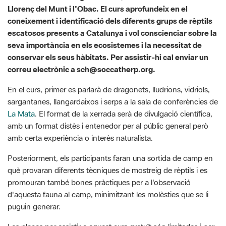
escatosos presents a Catalunya i vol conscienciar sobre la
seva importància en els ecosistemes i la necessitat de
conservar els seus hàbitats. Per assistir-hi cal enviar un
correu electrònic a sch@soccatherp.org.
En el curs, primer es parlarà de dragonets, lludrions, vidriols,
sargantanes, llangardaixos i serps a la sala de conferències de
La Mata
. El format de la xerrada serà de divulgació científica,
amb un format distès i entenedor per al públic general però
amb certa experiència o interès naturalista.
Posteriorment, els participants faran una sortida de camp en
què provaran diferents tècniques de mostreig de rèptils i es
promouran també bones pràctiques per a l'observació
d'aquesta fauna al camp, minimitzant les molèsties que se li
puguin generar.
Les places per assistir a aquest curs gratuït són limitades i per
assistir-hi cal enviar un correu electrònic a