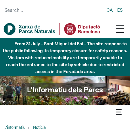
Skip to Main Content
CA
ES
6 d'agost - Parc Fluvial Besòs - Activació de la Fase
d'Alerta del Parc Fluvial del Besòs per pluges intenses.
Tancats els accessos al Parc.
L'Informatiu dels Parcs
L'informatiu
Notícia
Sant Llorenç - El Parc Natural de Sant Llorenç del Munt i
l'Obac acull un curs d'identificació de rèptils escatosos de