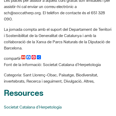
sch@soccatherp.org. El telèfon de contacte és el 651 328
090.
La jornada compta amb el suport del Departament de Territori
i Sostenibilitat de la Generalitat de Catalunya i amb la
col·laboració de la Xarxa de Parcs Naturals de la Diputació de
Barcelona.
G
F
P
C
compartir
m
a
i
o
Font de la informació: Societat Catalana d’Herpetologia
a
c
n
m
i
e
t
p
l
b
e
a
Categoria: Sant Llorenç-Obac, Paisatge, Biodiversitat,
o
r
r
invertebrats, Recerca i seguiment, Divulgació, Altres,
o
e
t
k
s
i
Resources
t
r
Societat Catalana d’Herpetologia