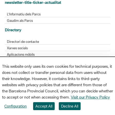
L'Informatiu dels Parcs
Gaudim als Parcs
Directory
Directori de contacte
Xarxes socials
Aplicacions mòbils
Bústia de suggeriments
Opineu sobre els parcs
This website only uses its own cookies for technical purposes, it
does not collect or transfer personal data from users without
their knowledge. However, it contains links to third-party
MAPA WEB
AVÍS LEGAL
ACCESSIBILITAT
websites with privacy policies that are different from those of
the Barcelona Provincial Council, which you can decide whether
Diputació de Barcelona. Edifici Llacuna, 1a planta. Badajoz, 49. 08005
to accept or not when accessing them.
Visit our Privacy Policy
Barcelona. Tel. 934 022 428 / xarxaparcs@diba.cat
Configuration
Accept All
Decline All