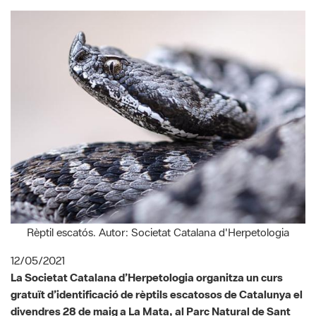
Rèptil escatós. Autor: Societat Catalana d'Herpetologia
12/05/2021
La Societat Catalana d’Herpetologia organitza un curs
gratuït d’identificació de rèptils escatosos de Catalunya el
divendres 28 de maig a La Mata, al Parc Natural de Sant
Llorenç del Munt i l'Obac. El curs aprofundeix en el
coneixement i identificació dels diferents grups de rèptils