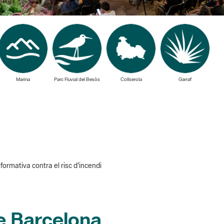
Marina
Parc Fluvial del Besòs
Collserola
Garraf
ormativa contra el risc d'incendi
de Barcelona