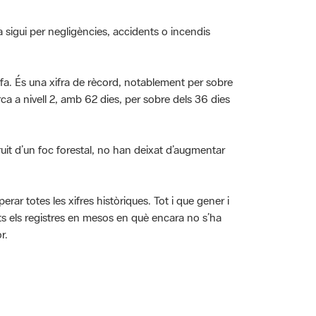
 sigui per negligències, accidents o incendis
Alfa. És una xifra de rècord, notablement per sobre
a a nivell 2, amb 62 dies, per sobre dels 36 dies
fruit d’un foc forestal, no han deixat d’augmentar
rar totes les xifres històriques. Tot i que gener i
ots els registres en mesos en què encara no s’ha
r.
iversitat, Educació ambiental, Gestió del medi,