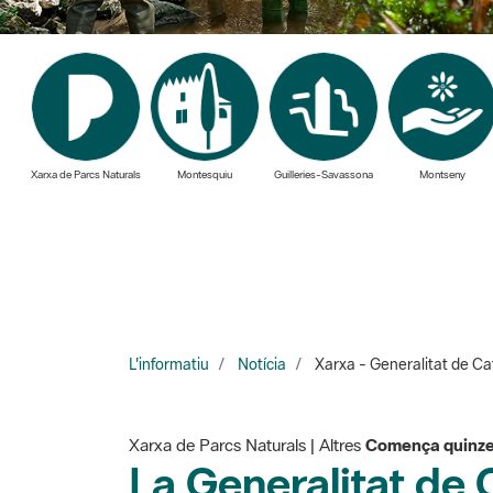
Xarxa de Parcs Naturals
Montesquiu
Guilleries-Savassona
Montseny
L'informatiu
Notícia
Xarxa - Generalitat de Cat
Xarxa de Parcs Naturals | Altres
Comença quinze 
La Generalitat de 