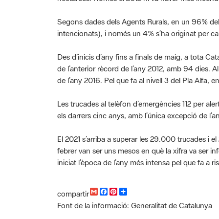
Segons dades dels Agents Rurals, en un 96% dels i
intencionats), i només un 4% s’ha originat per ca
Des d’inicis d’any fins a finals de maig, a tota C
de l’anterior rècord de l’any 2012, amb 94 dies.
de l’any 2016. Pel que fa al nivell 3 del Pla Alfa
Les trucades al telèfon d’emergències 112 per aler
els darrers cinc anys, amb l’única excepció de l
El 2021 s’arriba a superar les 29.000 trucades i e
febrer van ser uns mesos en què la xifra va ser in
iniciat l’època de l’any més intensa pel que fa a ri
G
F
P
C
compartir
m
a
i
o
Font de la informació: Generalitat de Catalunya
a
c
n
m
i
e
t
p
l
b
e
a
Categoria: Xarxa de Parcs Naturals, Notícies d'ar
o
r
r