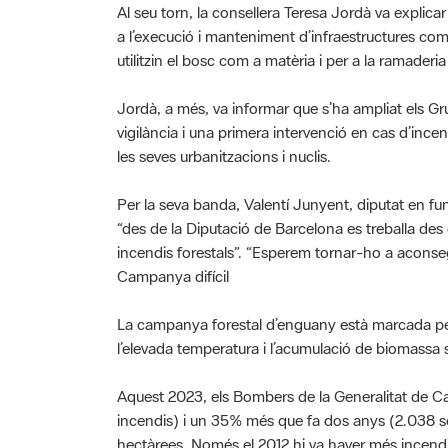
a l’execució i manteniment d’infraestructures com
utilitzin el bosc com a matèria i per a la ramaderi
Jordà, a més, va informar que s’ha ampliat els G
vigilància i una primera intervenció en cas d’inc
les seves urbanitzacions i nuclis.
Per la seva banda, Valentí Junyent, diputat en fun
“des de la Diputació de Barcelona es treballa des 
incendis forestals”. “Esperem tornar-ho a aconsegu
Campanya difícil
La campanya forestal d’enguany està marcada pe
l’elevada temperatura i l’acumulació de biomassa 
Aquest 2023, els Bombers de la Generalitat de Ca
incendis) i un 35% més que fa dos anys (2.038 se
hectàrees. Només el 2012 hi va haver més incendi