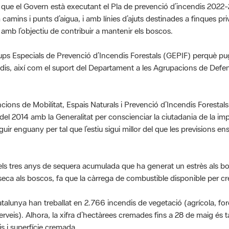
 camins i punts d’aigua, i amb línies d’ajuts destinades a finques p
a amb l’objectiu de contribuir a mantenir els boscos.
rups Especials de Prevenció d’Incendis Forestals (GEPIF) perquè pu
endis, així com el suport del Departament a les Agrupacions de Defen
cions de Mobilitat, Espais Naturals i Prevenció d’Incendis Forestal
del 2014 amb la Generalitat per conscienciar la ciutadania de la impo
ir enguany per tal que l’estiu sigui millor del que les previsions en
ls tres anys de sequera acumulada que ha generat un estrès als b
seca als boscos, fa que la càrrega de combustible disponible per c
talunya han treballat en 2.766 incendis de vegetació (agrícola, for
rveis). Alhora, la xifra d’hectàrees cremades fins a 28 de maig és 
s i superfície cremada.