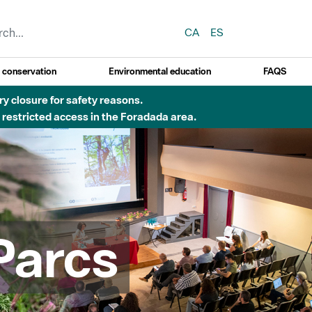
CA
ES
y conservation
Environmental education
FAQS
erill molt alt d'incendi)
Parcs