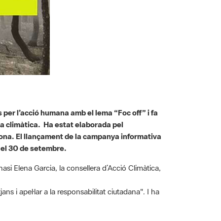
 per l’acció humana amb el lema “Foc off” i fa
a climàtica. Ha estat elaborada pel
lona. El llançament de la campanya informativa
 el 30 de setembre.
nasi Elena Garcia, la consellera d’Acció Climàtica,
ns i apel·lar a la responsabilitat ciutadana". I ha
022-2025, dotat amb 74M€ amb accions orientades