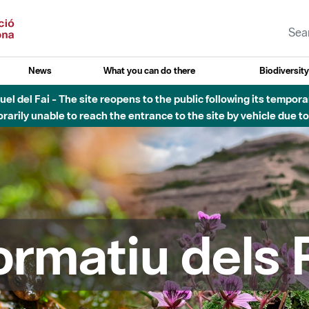
News
What you can do there
Biodiversit
atural de Sant Llorenç del Munt i l´Obac - Nivell 3 del Pla Alfa (p
formatiu dels 