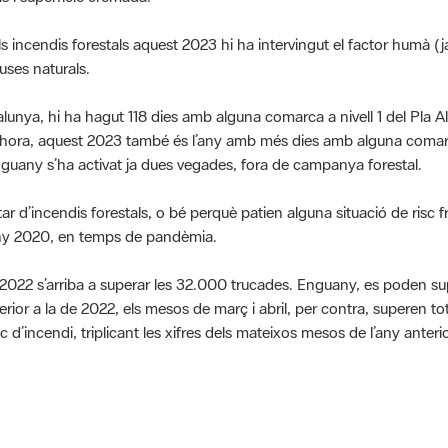
ncendis forestals aquest 2023 hi ha intervingut el factor humà (ja
uses naturals.
atalunya, hi ha hagut 118 dies amb alguna comarca a nivell 1 del Pla 
 Alhora, aquest 2023 també és l’any amb més dies amb alguna comarc
, enguany s’ha activat ja dues vegades, fora de campanya forestal.
tar d’incendis forestals, o bé perquè patien alguna situació de risc 
’any 2020, en temps de pandèmia.
l 2022 s’arriba a superar les 32.000 trucades. Enguany, es poden supe
ferior a la de 2022, els mesos de març i abril, per contra, superen t
sc d’incendi, triplicant les xifres dels mateixos mesos de l’any anterio
reu, Vídeos, Prevenció incendis, Paisatge, Educació ambiental, Biod