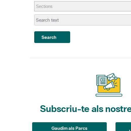
Search
Subscriu-te als nostre
Gaudim als Parcs
(activitats)