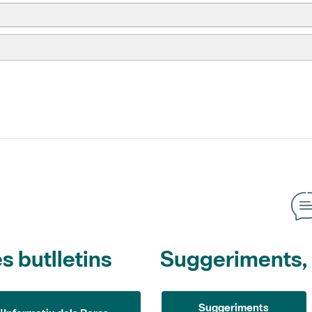
s butlletins
Suggeriments, o
Suggeriments
L'Informatiu dels Parcs