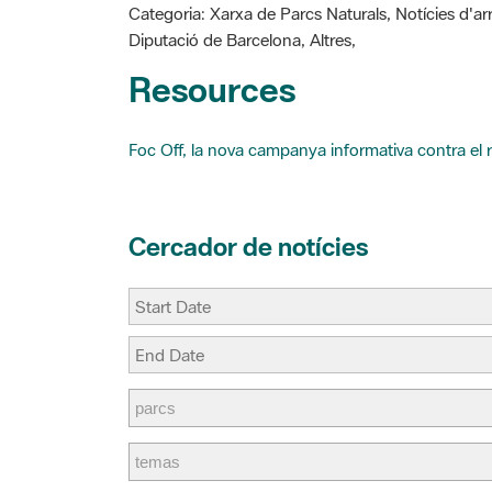
Diputació de Barcelona, Altres,
o
e
t
k
s
i
Resources
t
r
Foc Off, la nova campanya informativa contra el r
Cercador de notícies