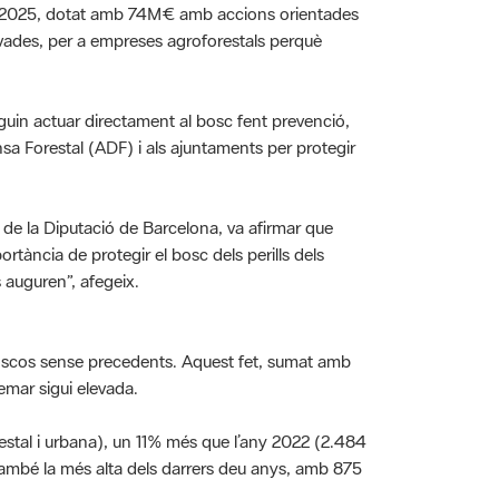
rivades, per a empreses agroforestals perquè
guin actuar directament al bosc fent prevenció,
sa Forestal (ADF) i als ajuntaments per protegir
s de la Diputació de Barcelona, va afirmar que
rtància de protegir el bosc dels perills dels
s auguren”, afegeix.
oscos sense precedents. Aquest fet, sumat amb
remar sigui elevada.
estal i urbana), un 11% més que l’any 2022 (2.484
també la més alta dels darrers deu anys, amb 875