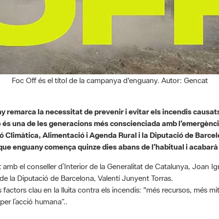
Foc Off és el títol de la campanya d'enguany. Autor: Gencat
remarca la necessitat de prevenir i evitar els incendis causats
que és una de les generacions més conscienciada amb l’emergènci
 Climàtica, Alimentació i Agenda Rural i la Diputació de Barce
, que enguany comença quinze dies abans de l’habitual i acabarà
t amb el conseller d’Interior de la Generalitat de Catalunya, Joan Ig
 de la Diputació de Barcelona, Valentí Junyent Torras.
factors clau en la lluita contra els incendis: "més recursos, més mitja
per l’acció humana”..
car que el Govern està executant el Pla de prevenció d’incendis 2