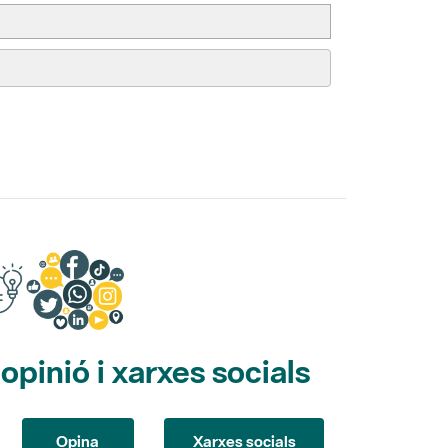
pinió i xarxes socials
Opina
Xarxes socials