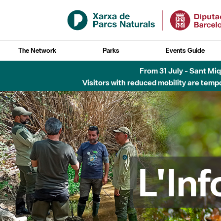
Skip to Main Content
The Network
Parks
Events Guide
5 d'agost - Parc N
L'In