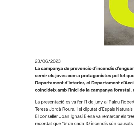
23/06/2023
La campanya de prevenció d’incendis d’enguany 
servir els joves com a protagonistes pel fet 
Departament d’Interior, el Departament d’Acció
coincideix amb l’inici de la campanya forestal
La presentació es va fer l’1 de juny al Palau Rober
Teresa Jordà Roura, i el diputat d’Espais Naturals
El conseller Joan Ignasi Elena va remarcar els tres 
recordat que "9 de cada 10 incendis són causats 
Al seu torn, la consellera Teresa Jordà va expli