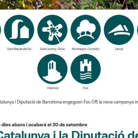
Sant Miquel del Fai
Sant Llorenç-Obac
Montnegre-Corredor
Litoral
Olèrdola
Foix
alunya i Diputació de Barcelona engeguen Foc Off, la nova campanya inf
dies abans i acabarà el 30 de setembre
Catalunya i la Diputació 