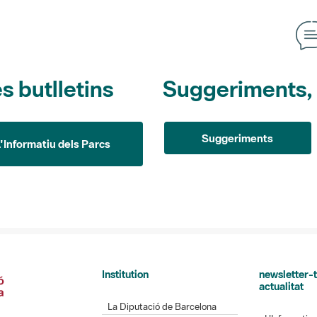
s butlletins
Suggeriments, o
Suggeriments
L'Informatiu dels Parcs
Institution
newsletter-t
actualitat
La Diputació de Barcelona
L'Informatiu 
Gerència de Serveis d'Espais