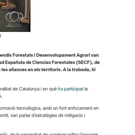
l
Incendis Forestals i Desenvolupament Agrari van
dad Española de Ciencias Forestales (SECF), de
les aliances en els territoris. A la trobada, hi
ralitat de Catalunya i en què
ha participat
la
A
.
ansformació tecnològica, amb un fort enfocament en
ntit, van parlar d’estratègies de mitigació i
stió, de la necessitat de conèixer millor l’impacte
de recursos més innovador, generador de valor i