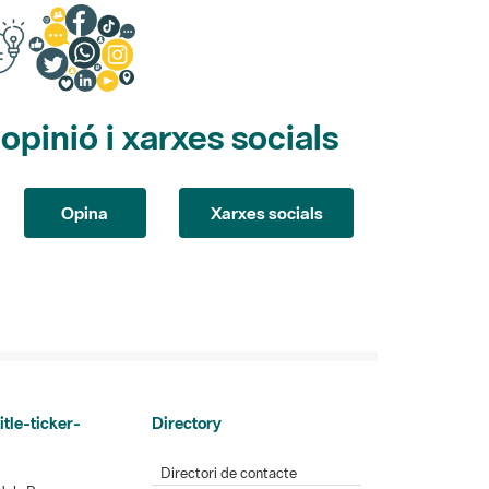
pinió i xarxes socials
Opina
Xarxes socials
itle-ticker-
Directory
Directori de contacte
dels Parcs
Xarxes socials