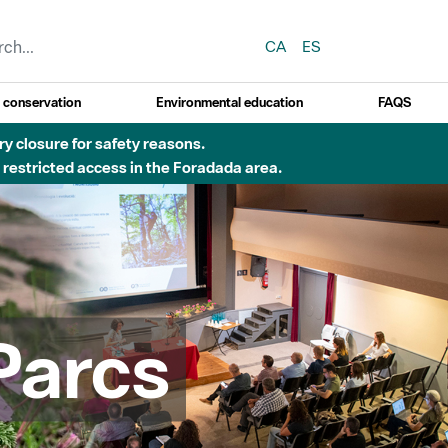
CA
ES
y conservation
Environmental education
FAQS
 obres de construcció d'una passera sobre el riu
Parcs