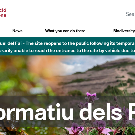
News
What you can do there
Biodiversit
esòs - Afectacions a la llera del Parc Fluvial del Besòs degut a
formatiu dels 