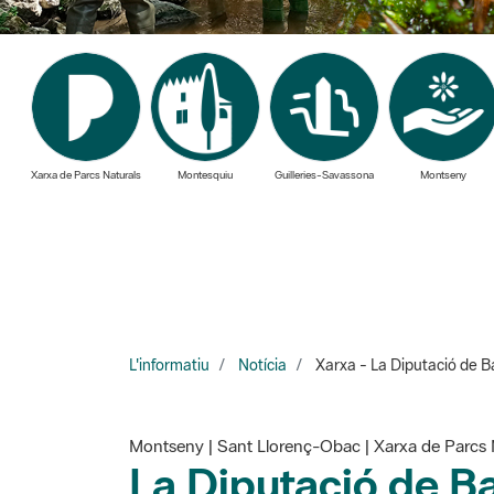
Xarxa de Parcs Naturals
Montesquiu
Guilleries-Savassona
Montseny
L'informatiu
Notícia
Xarxa - La Diputació de Ba
Montseny | Sant Llorenç-Obac | Xarxa de Parcs 
La Diputació de B