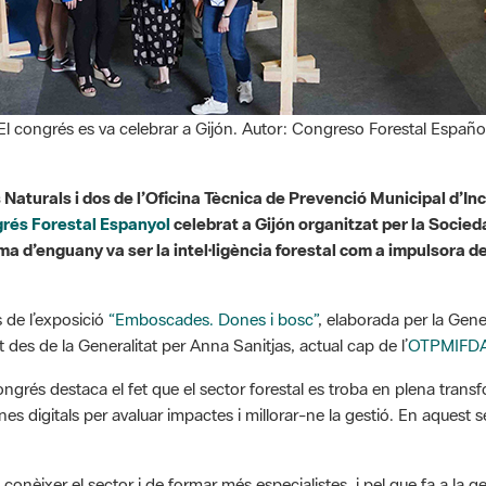
El congrés es va celebrar a Gijón. Autor: Congreso Forestal Españo
s Naturals i dos de l’Oficina Tècnica de Prevenció Municipal d’
rés Forestal Espanyol
celebrat a Gijón organitzat per la Socie
ema d’enguany va ser la intel·ligència forestal com a impulsora de 
s de l’exposició
“Emboscades. Dones i bosc”
, elaborada per la Gene
 des de la Generalitat per Anna Sanitjas, actual cap de l’
OTPMIFD
 congrés destaca el fet que el sector forestal es troba en plena tr
ines digitals per avaluar impactes i millorar-ne la gestió. En aquest se
onèixer el sector i de formar més especialistes, i pel que fa a la ge
parlar de la promoció d’un model de gestió forestal i aprofitament 