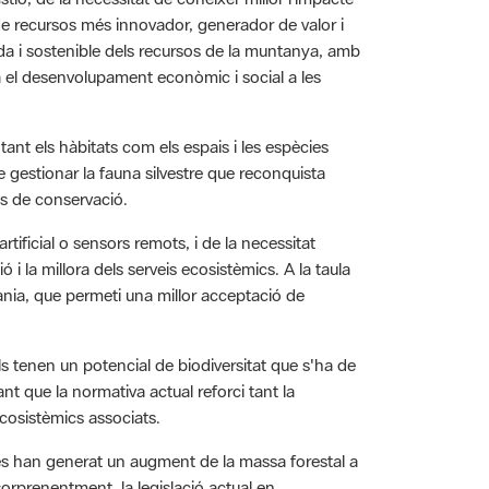
da i sostenible dels recursos de la muntanya, amb
ca el desenvolupament econòmic i social a les
tant els hàbitats com els espais i les espècies
gestionar la fauna silvestre que reconquista
ues de conservació.
rtificial o sensors remots, i de la necessitat
 i la millora dels serveis ecosistèmics. A la taula
dania, que permeti una millor acceptació de
tals tenen un potencial de biodiversitat que s'ha de
ant que la normativa actual reforci tant la
 ecosistèmics associats.
es han generat un augment de la massa forestal a
sorprenentment, la legislació actual en
e incorporar-la a través dels programes de