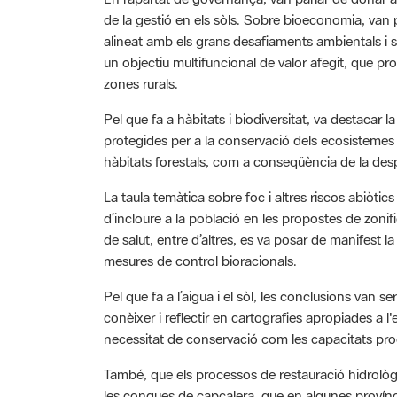
alineat amb els grans desafiaments ambientals i 
un objectiu multifuncional de valor afegit, que p
zones rurals.
Pel que fa a hàbitats i biodiversitat, va destacar 
protegides per a la conservació dels ecosistemes
hàbitats forestals, com a conseqüència de la desp
La taula temàtica sobre foc i altres riscos abiòtics
d’incloure a la població en les propostes de zonific
de salut, entre d’altres, es va posar de manifest 
mesures de control bioracionals.
Pel que fa a l’aigua i el sòl, les conclusions van s
conèixer i reflectir en cartografies apropiades a l'
necessitat de conservació com les capacitats produc
També, que els processos de restauració hidrològ
les conques de capçalera, que en algunes províncie
planificació hidrològica no preveu la restauració 