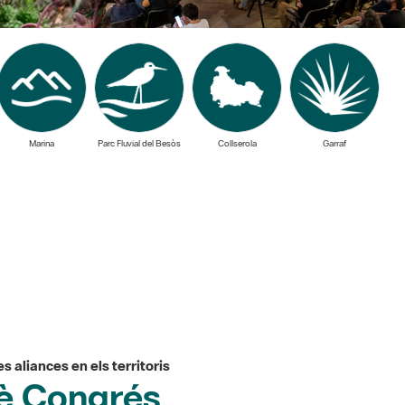
Marina
Parc Fluvial del Besòs
Collserola
Garraf
es aliances en els territoris
9è Congrés