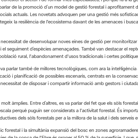
socials actuals. Les novetats advoquen per una gestió més sofistica
rotegeix la resiliència de l'ecosistema davant de les amenaces i bus
la necessitat de desenvolupar noves eines de gestió per monitoritzar 
 i el seguiment d’espècies amenaçades. També van destacar el repte 
oblació rural, l'abandonament d'usos tradicionals i certes polítiq
 va parlar també de millores tecnològiques, com ara la intel·ligència a
ació i planificació de possibles escenaris, centrats en la conservació
la necessitat de disposar i compartir informació amb gestors i ciuta
er molt àmplies. Entre d’altres, es va parlar del fet que els sòls fores
escala perquè puguin ser considerats a l'activitat forestal. És import
tives dels sòls forestals per a la millora de la salut i dels serveis
ic forestal i la simultània expansió del bosc en zones agroramader
s de la conca de l'Ebre és proper al 50 % de la superfície. I que, 
hidrològica forestal d'una forma explícita, ja que només és possibl