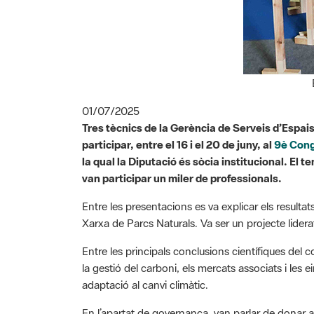
01/07/2025
Tres tècnics de la Gerència de Serveis d’Espai
participar, entre el 16 i el 20 de juny, al
9è Cong
la qual la Diputació és sòcia institucional. El t
van participar un miler de professionals.
Entre les presentacions es va explicar els resultat
Xarxa de Parcs Naturals. Va ser un projecte liderat
Entre les principals conclusions científiques del
la gestió del carboni, els mercats associats i les e
adaptació al canvi climàtic.
En l’apartat de governança, van parlar de donar a c
de la gestió en els sòls. Sobre bioeconomia, van 