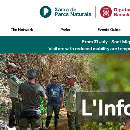
Skip to Main Content
The Network
Parks
Events Guide
Fins al desembre de 2026 - Parc Fluvial B
L'In