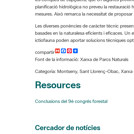
mesures. Això remarca la necessitat de proposar l
Les diverses ponències de caràcter tècnic presenta
basades en la naturalesa eficients i eficaces. Un 
ictiofauna poden aportar solucions tècniques op
G
F
P
C
compartir
m
a
i
o
Font de la informació: Xarxa de Parcs Naturals
a
c
n
m
i
e
t
p
l
b
e
a
Categoria: Montseny, Sant Llorenç-Obac, Xarxa d
o
r
r
o
e
t
Resources
k
s
i
t
r
Conclusions del 9è congrés forestal
Cercador de notícies