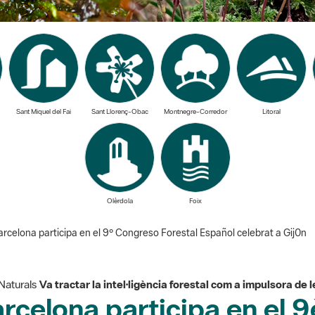
Sant Miquel del Fai
Sant Llorenç-Obac
Montnegre-Corredor
Litoral
Olèrdola
Foix
rcelona participa en el 9º Congreso Forestal Español celebrat a Gij0n
Naturals
Va tractar la intel·ligència forestal com a impulsora de l
arcelona participa en el 