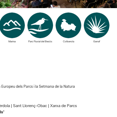
Marina
Parc Fluvial del Besòs
Collserola
Garraf
ia Europeu dels Parcs i la Setmana de la Natura
Olèrdola | Sant Llorenç-Obac | Xarxa de Parcs
ls'