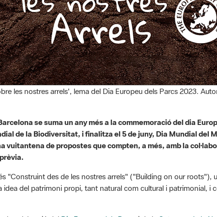
obre les nostres arrels', lema del Dia Europeu dels Parcs 2023. A
 Barcelona se suma un any més a la commemoració del dia Europ
al de la Biodiversitat, i finalitza el 5 de juny, Dia Mundial del
a vuitantena de propostes que compten, a més, amb la col·labora
 prèvia.
 "Construint des de les nostres arrels" ("Building on our roots"), 
 idea del patrimoni propi, tant natural com cultural i patrimonial, i c