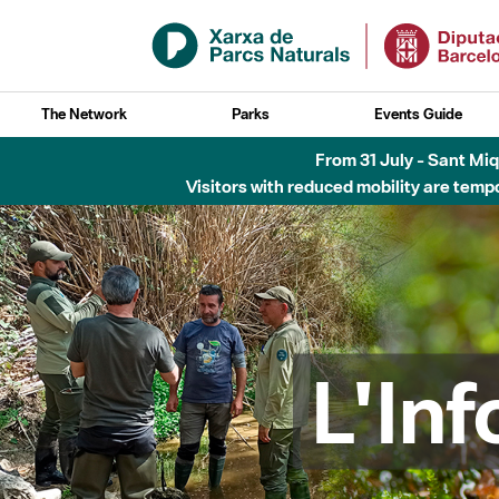
Skip to Main Content
The Network
Parks
Events Guide
6 d'agost - Parc Fl
L'In