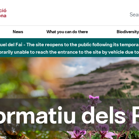
News
What you can do there
Biodiversit
uvial Besòs - Activació de la Fase d'Alerta del Parc Fluvial del 
Tancats els accessos al Parc.
formatiu dels 