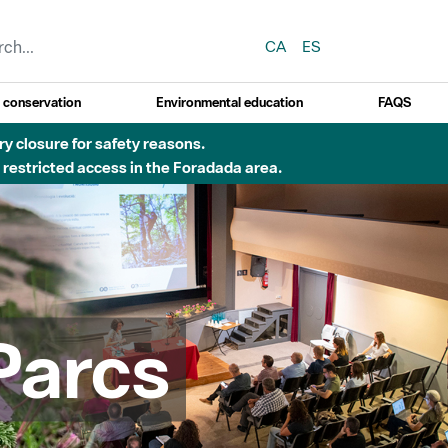
CA
ES
y conservation
Environmental education
FAQS
Besòs per pluges intenses.
Parcs