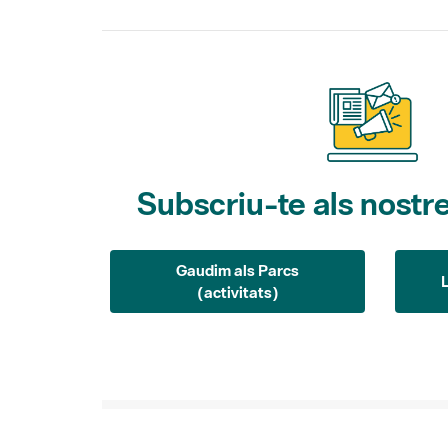
Subscriu-te als nostre
Gaudim als Parcs
(activitats)