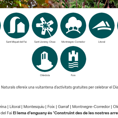
Sant Miquel del Fai
Sant Llorenç-Obac
Montnegre-Corredor
Litoral
Olèrdola
Foix
Naturals ofereix una vuitantena d’activitats gratuïtes per celebrar el D
rina | Litoral | Montesquiu | Foix | Garraf | Montnegre-Corredor | 
 del Fai
El lema d'enguany és 'Construint des de les nostres arre