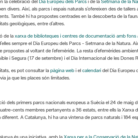
en la celebració del
Dia Europeu dels Parcs
i de la
Setmana de la Na
 divers. Així, als parcs i espais naturals s’ofereixen des de tallers art
ts. També hi ha propostes centrades en la descoberta de la fauna, la
ats geològiques, entre d’altres.
ió de la
xarxa de biblioteques i centres de documentació amb fo
d’elles sempre el Dia Europeu dels Parcs - Setmana de la Natura. Aix
e propostes al voltant de l’efemèride. La resta d’efemèrides ambien
ble i Segura (17 de setembre) i el Dia Internacional de les Dones R
itats, es pot consultar la
pàgina web
i el
calendari
del Dia Europeu d
via ja que les places són limitades.
ó dels primers parcs nacionals europeus a Suècia el 24 de maig de
quatre-cents membres pertanyents a 36 estats, entre ells la Xarxa 
iferent. A Catalunya, hi ha una vintena de parcs naturals i 184 es
.
lunya és una iniciativa, amb la
Xarxa per a la Conservació de la N