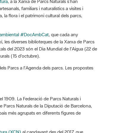
tura
, a la Xarxa de Parcs Naturals s’han
esanals, familiars i naturalístics a visites i
 flora i el patrimoni cultural dels parcs,
ns ambiental #DocAmbCat
, que cada any
í, les diverses biblioteques de la Xarxa de Parcs
tals del 2023 són el Dia Mundial de l'Aigua (22 de
urals (15 d'octubre).
els Parcs a l'Agenda dels parcs. Les propostes
l 1909. La Federació de Parcs Naturals i
de Parcs Naturals de la Diputació de Barcelona,
pais més agrupats en diferents figures de
atura (XCN)
al capdavant des del 2017, que