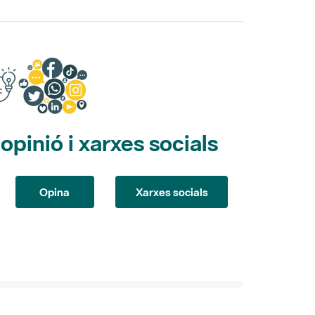
pinió i xarxes socials
Opina
Xarxes socials