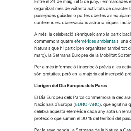
Entre el 24 de maig i el 5 de juny, i emmarcades 
organitzat més de vuitanta activitats de caràcter ben
passejades guiades o portes obertes als equipamen
conferències, observacions astronòmiques i activit
A més, la celebració s’enriqueix amb la participac
commemora quatre
efemèrides ambientals
, una 
Naturals que hi participen organitzen també tot d
març), la Setmana Europea de la Mobilitat Sosteni
Per a més informació i inscripció prèvia a les activ
són gratuïtes, però en la majoria cal inscripció prè
L'origen del Dia Europeu dels Parcs
El Dia Europeu dels Parcs commemora la declaraci
Nacionals d’Europa (
EUROPARC
), que aglutina 
celebra aquesta efemèride cada any sota un lema d
protecció que sumen el 30 % del territori del país
Per la seva banda, la Setmana de la Natura a Cata