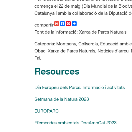
comença el 22 de maig (Dia Mundial de la Biodiver
Catalunya i amb la col·laboració de la Diputació 
G
F
P
C
compartir
m
a
i
o
Font de la informació: Xarxa de Parcs Naturals
a
c
n
m
i
e
t
p
l
b
e
a
Categoria: Montseny, Collserola, Educació ambien
o
r
r
Obac, Xarxa de Parcs Naturals, Notícies d'arreu,
o
e
t
k
s
i
Fai,
t
r
Resources
Dia Europeu dels Parcs. Informació i activitats
Setmana de la Natura 2023
EUROPARC
Efemèrides ambientals DocAmbCat 2023