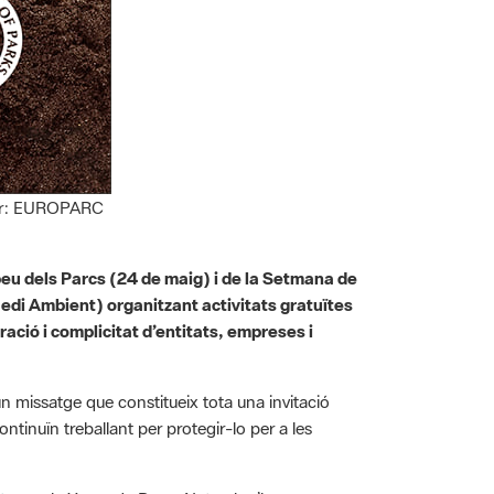
utor: EUROPARC
eu dels Parcs (24 de maig) i de la Setmana de
 Medi Ambient) organitzant activitats gratuïtes
ció i complicitat d’entitats, empreses i
un missatge que constitueix tota una invitació
ontinuïn treballant per protegir-lo per a les