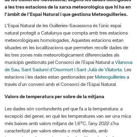
L'Espai Natural de les Guilleries-Savassona és l’únic espai
natural protegit a Catalunya que compta amb tres estacions
meteorològiques homologades. Aquestes estacions estan
situades en les localitzacions que permeten recollir dades de
les tres zones més meteorològicament diferenciades als
municipis gestionats pel Consorci de l’Espai Natural a
Vilanova
de Sau
,
Sant Sadurní d’Osormort
i
Sant Julià de Vilatorta
. Les
estacions i les dades estan gestionades per
Meteoguilleries
a
través d’un conveni amb el Consorci de l’Espai Natural.
Valors de temperatura per sobre de la mitjana
Les dades són contundents pel que fa a la temperatura: a
excepció del gener, en què les temperatures van ser una mica
més baixes amb valors mitjans de 1,6ºC, l’any 2022 s’ha
caracteritzat per valors elevats o molt elevats, amb
temperatures clarament per sobre la mitjana, i amb alguns
valors mai mesurats a l’Espai Natural.
La primavera va comptar amb un curt període de fred a la