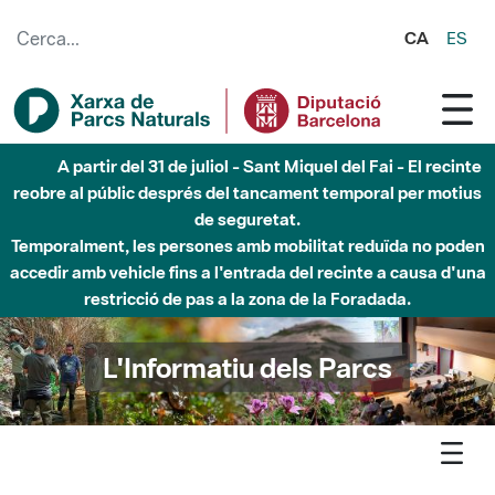
Salta al contingut principal
CA
ES
Fins al desembre de 2026 - Parc Fluvial Besòs -
Afectacions a la llera del Parc Fluvial del Besòs degut a
obres de construcció d'una passera sobre el riu
L'Informatiu dels Parcs
L'informatiu
Notícia
Guilleries - El 2022, any de sequera i temperatures extremes a
l’Espai Natural de les Guilleries-Savassona