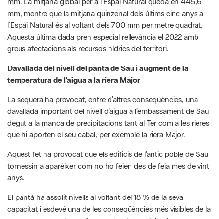
Aquesta última dada pren especial rellevància el 2022 amb
greus afectacions als recursos hídrics del territori.
Davallada del nivell del pantà de Sau i augment de la
temperatura de l’aigua a la riera Major
La sequera ha provocat, entre d’altres conseqüències, una
davallada important del nivell d’aigua a l’embassament de Sau
degut a la manca de precipitacions tant al Ter com a les rieres
que hi aporten el seu cabal, per exemple la riera Major.
Aquest fet ha provocat que els edificis de l’antic poble de Sau
tornessin a aparèixer com no ho feien des de feia mes de vint
anys.
El pantà ha assolit nivells al voltant del 18 % de la seva
capacitat i esdevé una de les conseqüències més visibles de la
sequera provocada per l’escassetat de precipitacions.
Pel que fa a la riera Major, al seu pas per el pont de Bojons la
segona meitat de l’any ha mantingut un nivell al voltant dels