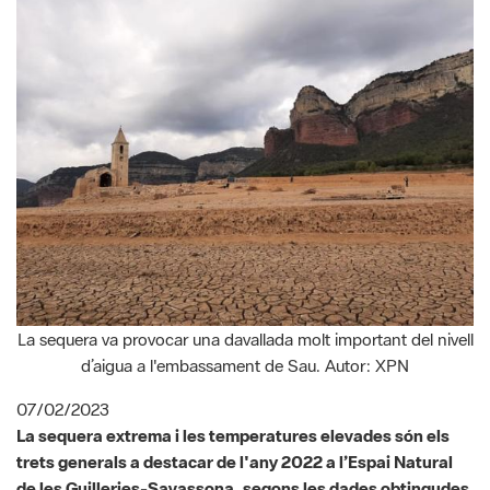
La sequera va provocar una davallada molt important del nivell
d’aigua a l'embassament de Sau. Autor: XPN
07/02/2023
La sequera extrema i les temperatures elevades són els
trets generals a destacar de l'any 2022 a l’Espai Natural
de les Guilleries-Savassona, segons les dades obtingudes
a les tres estacions de la xarxa meteorològica que hi ha en
l'àmbit de l'Espai Natural i que gestiona Meteoguilleries.