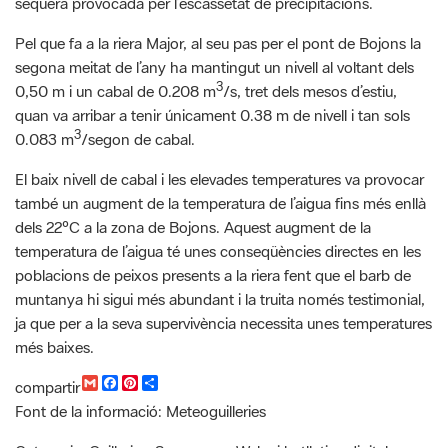
3
0,50 m i un cabal de 0.208 m
/s, tret dels mesos d’estiu,
quan va arribar a tenir únicament 0.38 m de nivell i tan sols
3
0.083 m
/segon de cabal.
El baix nivell de cabal i les elevades temperatures va provocar
també un augment de la temperatura de l’aigua fins més enllà
dels 22ºC a la zona de Bojons. Aquest augment de la
temperatura de l’aigua té unes conseqüències directes en les
poblacions de peixos presents a la riera fent que el barb de
muntanya hi sigui més abundant i la truita només testimonial,
ja que per a la seva supervivència necessita unes temperatures
més baixes.
G
F
P
C
compartir
m
a
i
o
Font de la informació: Meteoguilleries
a
c
n
m
i
e
t
p
l
b
e
a
Categoria: Guilleries-Savassona, Webs i butlletins digitals,
o
r
r
Biodiversitat, Hidrologia, Meteorologia, Atmosfera, hàbitats,
o
e
t
k
s
i
Planificació i avaluació, Divulgació, Webs, ODS,
t
r