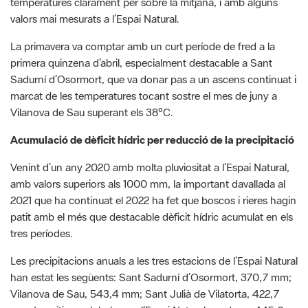
primera quinzena d’abril, especialment destacable a Sant
Sadurní d’Osormort, que va donar pas a un ascens continuat i
marcat de les temperatures tocant sostre el mes de juny a
Vilanova de Sau superant els 38ºC.
Acumulació de dèficit hídric per reducció de la precipitació
Venint d’un any 2020 amb molta pluviositat a l’Espai Natural,
amb valors superiors als 1000 mm, la important davallada al
2021 que ha continuat el 2022 ha fet que boscos i rieres hagin
patit amb el més que destacable dèficit hídric acumulat en els
tres períodes.
Les precipitacions anuals a les tres estacions de l’Espai Natural
han estat les següents: Sant Sadurní d’Osormort, 370,7 mm;
Vilanova de Sau, 543,4 mm; Sant Julià de Vilatorta, 422,7
mm. La mitjana global per a l’Espai Natural queda en 445,6
mm, mentre que la mitjana quinzenal dels últims cinc anys a
l’Espai Natural és al voltant dels 700 mm per metre quadrat.