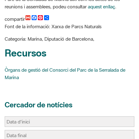
m
a
i
o
Font de la informació: Xarxa de Parcs Naturals
a
c
n
m
i
e
t
p
l
b
e
a
Categoria: Marina, Diputació de Barcelona,
o
r
r
o
e
t
Recursos
k
s
i
t
r
Òrgans de gestió del Consorci del Parc de la Serralada de
Marina
Cercador de notícies