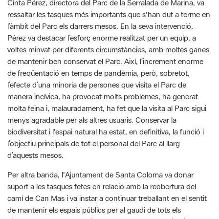
Pérez va destacar l’esforç enorme realitzat per un equip, a
voltes minvat per diferents circumstàncies, amb moltes ganes
de mantenir ben conservat el Parc. Així, l’increment enorme
de freqüentació en temps de pandèmia, però, sobretot,
l’efecte d’una minoria de persones que visita el Parc de
manera incívica, ha provocat molts problemes, ha generat
molta feina i, malauradament, ha fet que la visita al Parc sigui
menys agradable per als altres usuaris. Conservar la
biodiversitat i l'espai natural ha estat, en definitiva, la funció i
l’objectiu principals de tot el personal del Parc al llarg
d’aquests mesos.
Per altra banda, l'Ajuntament de Santa Coloma va donar
suport a les tasques fetes en relació amb la reobertura del
camí de Can Mas i va instar a continuar treballant en el sentit
de mantenir els espais públics per al gaudi de tots els
ciutadans. Al seu torn, l'Ajuntament de Montcada i Reixac va
intervenir per demanar ajuda a la Diputació de Barcelona per
poder entomar actuacions que possibilitin l'ordenació de