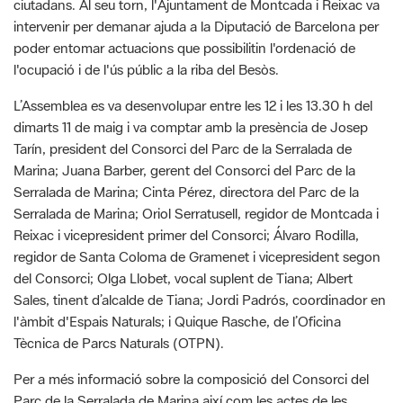
l'ocupació i de l'ús públic a la riba del Besòs.
L’Assemblea es va desenvolupar entre les 12 i les 13.30 h del
dimarts 11 de maig i va comptar amb la presència de Josep
Tarín, president del Consorci del Parc de la Serralada de
Marina; Juana Barber, gerent del Consorci del Parc de la
Serralada de Marina; Cinta Pérez, directora del Parc de la
Serralada de Marina; Oriol Serratusell, regidor de Montcada i
Reixac i vicepresident primer del Consorci; Álvaro Rodilla,
regidor de Santa Coloma de Gramenet i vicepresident segon
del Consorci; Olga Llobet, vocal suplent de Tiana; Albert
Sales, tinent d’alcalde de Tiana; Jordi Padrós, coordinador en
l'àmbit d'Espais Naturals; i Quique Rasche, de l’Oficina
Tècnica de Parcs Naturals (OTPN).
Per a més informació sobre la composició del Consorci del
Parc de la Serralada de Marina així com les actes de les
reunions i assemblees, podeu consultar
aquest enllaç
.​​​
G
F
P
C
compartir