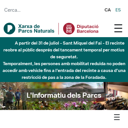
Salta al contingut principal
CA
ES
Fins al desembre de 2026 - Parc Fluvial Besòs -
Afectacions a la llera del Parc Fluvial del Besòs degut a
obres de construcció d'una passera sobre el riu
L'Informatiu dels Parcs
L'informatiu
Notícia
Marina - Els efectes i la gestió de la hiperfreqüentació al Parc,
tema destacat de la primera Assemblea General del Consorci del