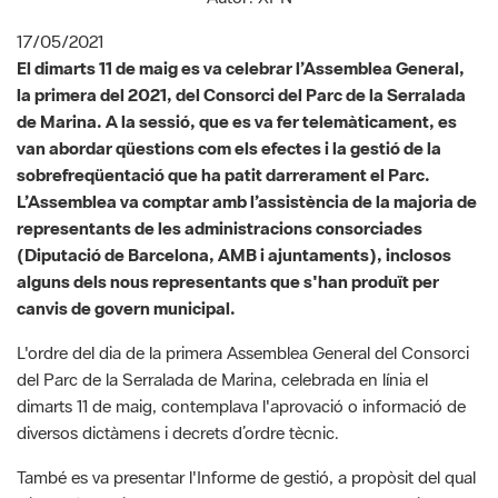
la primera del 2021, del Consorci del Parc de la Serralada
de Marina. A la sessió, que es va fer telemàticament, es
van abordar qüestions com els efectes i la gestió de la
sobrefreqüentació que ha patit darrerament el Parc.
L’Assemblea va comptar amb l’assistència de la majoria de
representants de les administracions consorciades
(Diputació de Barcelona, AMB i ajuntaments), inclosos
alguns dels nous representants que s'han produït per
canvis de govern municipal. ​​​​​​​
L'ordre del dia de la primera Assemblea General del Consorci
del Parc de la Serralada de Marina, celebrada en línia el
dimarts 11 de maig, contemplava l'aprovació o informació de
diversos dictàmens i decrets d’ordre tècnic.
També es va presentar l'Informe de gestió, a propòsit del qual
Cinta Pérez, directora del Parc de la Serralada de Marina, va
ressaltar les tasques més importants que s'han dut a terme en
l’àmbit del Parc els darrers mesos. En la seva intervenció,