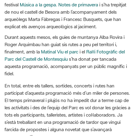
Durant aquests mesos, els guies de muntanya Alba Rovira i
Roger Arquimbau han guiat sis rutes a peu pel territori i,
finalment, amb la
Matinal Viu el parc
i el
Ral·li Fotogràfic del
Parc del Castell de Montesquiu
s’ha donat per tancada
aquesta programació, acompanyats per un públic magnífic i
fidel.
En total, entre els tallers, sortides, concerts i rutes han
participat d’aquesta programació més d’un miler de persones.
El temps primaveral i plujós no ha impedit dur a terme cap de
les activitats i des de l’equip del Parc es vol donar les gràcies a
tots els participants, talleristes, artistes i col·laboradors. Ja
s’està treballant en una programació de tardor que vingui
farcida de propostes i alguna novetat que s’avançarà
properament!
G
F
P
C
compartir
m
a
i
o
Font de la informació: Xarxa de Parcs Naturals
a
c
n
m
i
e
t
p