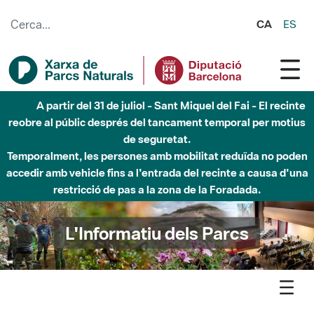
Salta al contingut principal
CA
ES
5 d'agost - Sant Llorenç-Obac - Nivell 3 del Pla Alfa
(perill molt alt d'incendi)
L'Informatiu dels Parcs
L'informatiu
Notícia
Montesquiu - El Parc del Castell de Montesquiu acomiada la
primavera amb èxit de participació en les activitats programades