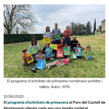
El programa d'activitats de primavera combinava sortides i
tallers. Autor: XPN
12/06/2023
El
programa d’activitats de primavera
al Parc del Castell de
Montesquiu ofereix cada any una àmplia varietat
d’activitats culturals, tallers de divulgació del medi natural
i rutes guiades pel territori. Aquest 2023, més d’un miler
de persones han participat de propostes de descoberta,
entre d'altres, sobre orquídies, amfibis i rèptils, ratpenats