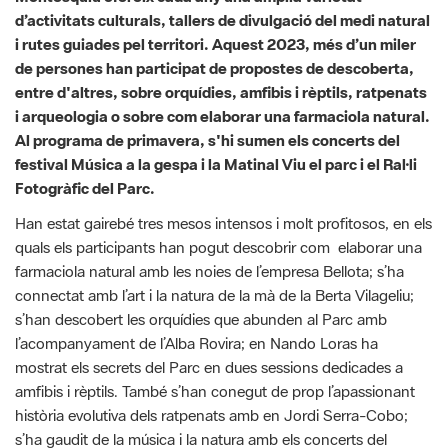
i arqueologia o sobre com elaborar una farmaciola natural.
Al programa de primavera, s'hi sumen els concerts del
festival Música a la gespa i la Matinal Viu el parc i el Ral·li
Fotogràfic del Parc.
Han estat gairebé tres mesos intensos i molt profitosos, en els
quals els participants han pogut descobrir com elaborar una
farmaciola natural amb les noies de l’empresa Bellota; s’ha
connectat amb l’art i la natura de la mà de la Berta Vilageliu;
s’han descobert les orquídies que abunden al Parc amb
l’acompanyament de l’Alba Rovira; en Nando Loras ha
mostrat els secrets del Parc en dues sessions dedicades a
amfibis i rèptils. També s’han conegut de prop l’apassionant
història evolutiva dels ratpenats amb en Jordi Serra-Cobo;
s’ha gaudit de la música i la natura amb els concerts del
festival
Música a la gespa. Notes de primavera
i s’ha trepitjat
de nou el castell de Besora amb l’acompanyament dels
arqueòlegs Marta Fàbregas i Francesc Busquets, que han
explicat els avenços arqueològics al jaciment.