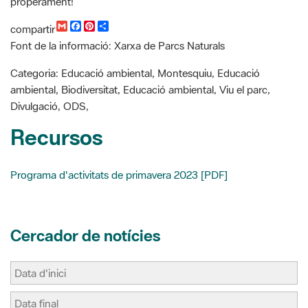
l
b
e
a
Categoria: Educació ambiental, Montesquiu, Educació
o
r
r
ambiental, Biodiversitat, Educació ambiental, Viu el parc,
o
e
t
k
s
i
Divulgació, ODS,
t
r
Recursos
Programa d'activitats de primavera 2023 [PDF]
Cercador de notícies