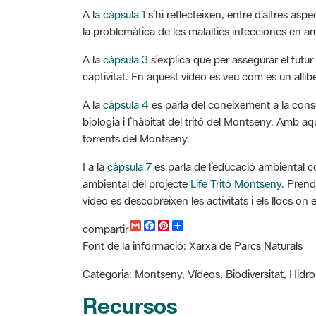
A la
càpsula 1
s’hi reflecteixen, entre d’altres aspe
la problemàtica de les malalties infecciones en a
A la
càpsula 3
s’explica que per assegurar el futur
captivitat. En aquest vídeo es veu com és un alli
A la
càpsula 4
es parla del coneixement a la conse
biologia i l’hàbitat del tritó del Montseny. Amb a
torrents del Montseny.
I a la
càpsula 7
es parla de l’educació ambiental c
ambiental del projecte
Life Tritó Montseny
. Prend
vídeo es descobreixen les activitats i els llocs on 
G
F
P
C
compartir
m
a
i
o
Font de la informació: Xarxa de Parcs Naturals
a
c
n
m
i
e
t
p
l
b
e
a
Categoria: Montseny, Vídeos, Biodiversitat, Hidro
o
r
r
o
e
t
Recursos
k
s
i
t
r