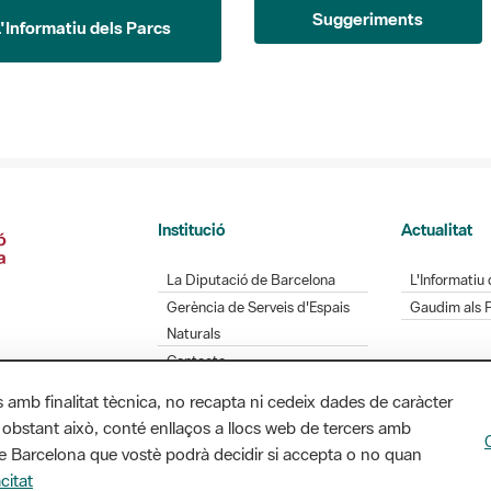
Suggeriments
L'Informatiu dels Parcs
Institució
Actualitat
La Diputació de Barcelona
L'Informatiu 
Gerència de Serveis d'Espais
Gaudim als 
Naturals
Contacte
s amb finalitat tècnica, no recapta ni cedeix dades de caràcter
 obstant això, conté enllaços a llocs web de tercers amb
ó de Barcelona que vostè podrà decidir si accepta o no quan
Diputació de Barcelona. Edifici Llacuna, 1a planta.
citat
/ xarxaparcs@diba.cat