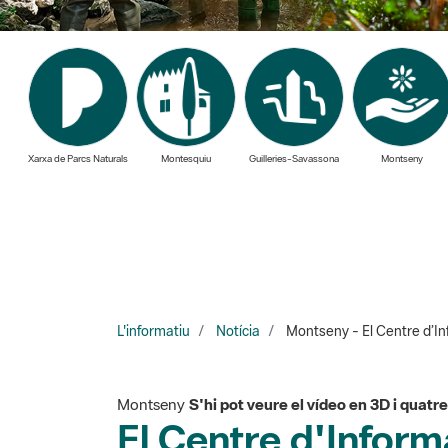
Xarxa de Parcs Naturals
Montesquiu
Guilleries-Savassona
Montseny
L'informatiu
Notícia
Montseny - El Centre d’In
Montseny
S'hi pot veure el vídeo en 3D i quatr
El Centre d'Infor