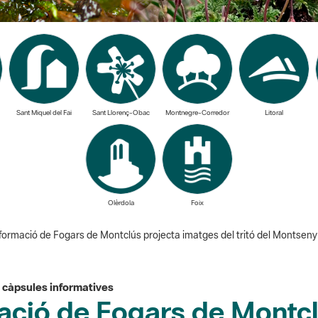
Sant Miquel del Fai
Sant Llorenç-Obac
Montnegre-Corredor
Litoral
Olèrdola
Foix
formació de Fogars de Montclús projecta imatges del tritó del Montseny
e càpsules informatives
mació de Fogars de Montcl