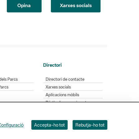
Opina
Xarxes socials
Directori
dels Parcs
Directori de contacte
Parcs
Xarxes socials
Aplicacions mòbils
Bústia de suggeriments
Opineu sobre els parcs
Configuració
Accepta-ho tot
Rebutja-ho tot
 Badajoz, 49. 08005 Barcelona. Tel. 934 022 428