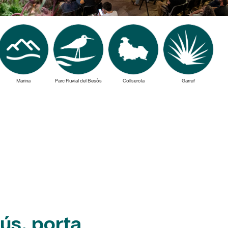
Marina
Parc Fluvial del Besòs
Collserola
Garraf
ús, porta