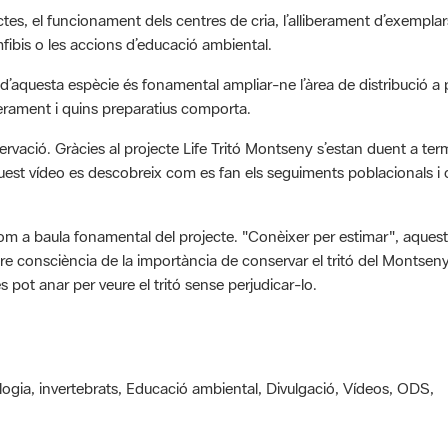
ctes, el funcionament dels centres de cria, l’alliberament d’exemplars,
mfibis o les accions d’educació ambiental.
 d’aquesta espècie és fonamental ampliar-ne l’àrea de distribució a p
berament i quins preparatius comporta.
rvació. Gràcies al projecte Life Tritó Montseny s’estan duent a ter
quest vídeo es descobreix com es fan els seguiments poblacionals i co
om a baula fonamental del projecte. "Conèixer per estimar", aquesta 
re consciència de la importància de conservar el tritó del Montseny i
es pot anar per veure el tritó sense perjudicar-lo.
logia, invertebrats, Educació ambiental, Divulgació, Vídeos, ODS,