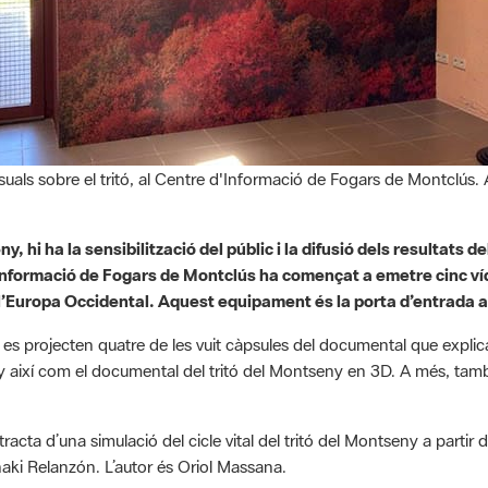
isuals sobre el tritó, al Centre d'Informació de Fogars de Montclús.
ny, hi ha la sensibilització del públic i la difusió dels resultats
Informació de Fogars de Montclús ha començat a emetre cinc víd
l’Europa Occidental. Aquest equipament és la porta d’entrada al
es projecten quatre de les vuit càpsules del documental que explica
y així com el documental del tritó del Montseny en 3D. A més, també
tracta d’una simulació del cicle vital del tritó del Montseny a partir
Iñaki Relanzón. L’autor és Oriol Massana.