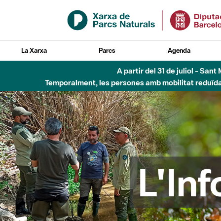
Salta al contingut principal
La Xarxa
Parcs
Agenda
6 d'agost - Parc Fl
L'In