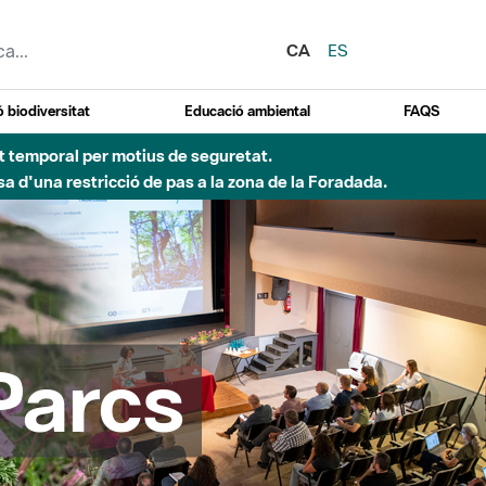
CA
ES
 biodiversitat
Educació ambiental
FAQS
Besòs per pluges intenses.
Parcs