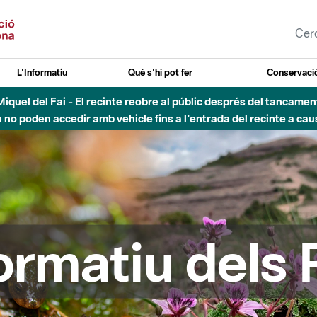
L'Informatiu
Què s'hi pot fer
Conservació
uvial Besòs - Activació de la Fase d'Alerta del Parc Fluvial del 
Tancats els accessos al Parc.
formatiu dels 