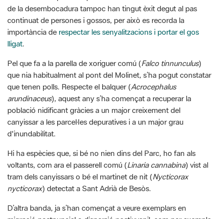
lligat
.
Pel que fa a la parella de xoriguer comú (
Falco tinnunculus
)
que nia habitualment al pont del Molinet, s’ha pogut constatar
que tenen polls. Respecte el balquer (
Acrocephalus
arundinaceus
), aquest any s’ha començat a recuperar la
població nidificant gràcies a un major creixement del
canyissar a les parcel·les depuratives i a un major grau
d'inundabilitat.
Hi ha espècies que, si bé no nien dins del Parc, ho fan als
voltants, com ara el passerell comú (
Linaria cannabina
) vist al
tram dels canyissars o bé el martinet de nit (
Nycticorax
nycticorax
) detectat a Sant Adrià de Besòs.
D’altra banda, ja s’han començat a veure exemplars en
migració postnupcial o dispersió postjuvenil, com per exemple
el blauet (
Alcedo atthis
) a diferents trams i fins a quatre xivites
(
Tringa ochropus
) i un cabusset (
Tachybaptus ruficollis
) al