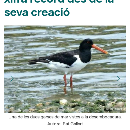
Una de les dues garses de mar vistes a la desembocadura.
Autora: Pat Gallart
03/07/2023
Rossinyols, puputs, mallerengues carboneres i blaves,
xoriguers comuns... Durant l’any, al Parc Fluvial s’han