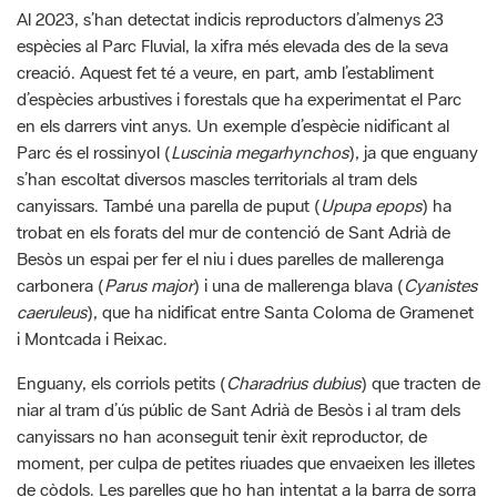
d’espècies arbustives i forestals que ha experimentat el Parc
en els darrers vint anys. Un exemple d’espècie nidificant al
Parc és el rossinyol (
Luscinia megarhynchos
), ja que enguany
s’han escoltat diversos mascles territorials al tram dels
canyissars. També una parella de puput (
Upupa epops
) ha
trobat en els forats del mur de contenció de Sant Adrià de
Besòs un espai per fer el niu i dues parelles de mallerenga
carbonera (
Parus major
) i una de mallerenga blava (
Cyanistes
caeruleus
), que ha nidificat entre Santa Coloma de Gramenet
i Montcada i Reixac.
Enguany, els corriols petits (
Charadrius dubius
) que tracten de
niar al tram d’ús públic de Sant Adrià de Besòs i al tram dels
canyissars no han aconseguit tenir èxit reproductor, de
moment, per culpa de petites riuades que envaeixen les illetes
de còdols. Les parelles que ho han intentat a la barra de sorra
de la desembocadura tampoc han tingut èxit degut al pas
continuat de persones i gossos, per això es recorda la
importància de
respectar les senyalitzacions i portar el gos