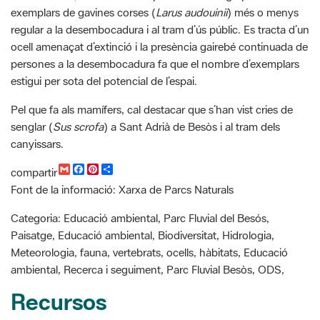
persones a la desembocadura fa que el nombre d’exemplars
estigui per sota del potencial de l’espai.
Pel que fa als mamífers, cal destacar que s’han vist cries de
senglar (
Sus scrofa
) a Sant Adrià de Besòs i al tram dels
canyissars.
G
F
P
C
compartir
m
a
i
o
Font de la informació: Xarxa de Parcs Naturals
a
c
n
m
i
e
t
p
l
b
e
a
Categoria: Educació ambiental, Parc Fluvial del Besós,
o
r
r
Paisatge, Educació ambiental, Biodiversitat, Hidrologia,
o
e
t
k
s
i
Meteorologia, fauna, vertebrats, ocells, hàbitats, Educació
t
r
ambiental, Recerca i seguiment, Parc Fluvial Besòs, ODS,
Recursos
Consells i normes per gaudir de l'estada al Parc Fluvial del
Besòs