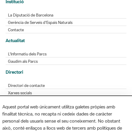
Gerència de Serveis d'Espais Naturals
Contacte
Actualitat
L'Informatiu dels Parcs
Gaudim als Parcs
Directori
Directori de contacte
Xarxes socials
Aplicacions mòbils
Bústia de suggeriments
Opineu sobre els parcs
Aquest portal web únicament utilitza galetes pròpies amb
finalitat tècnica, no recapta ni cedeix dades de caràcter
personal dels usuaris sense el seu coneixement. No obstant
MAPA WEB
AVÍS LEGAL
ACCESSIBILITAT
això, conté enllaços a llocs web de tercers amb polítiques de