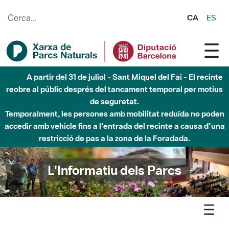
Salta al contingut principal
CA
ES
Fins al desembre de 2026 - Parc Fluvial Besòs -
Afectacions a la llera del Parc Fluvial del Besòs degut a
obres de construcció d'una passera sobre el riu
L'Informatiu dels Parcs
L'informatiu
Notícia
Parc Fluvial - El Parc Fluvial del Besòs registra fins a 23 indicis
reproductors d'espècies d'ocells, rècord des de la seva creació