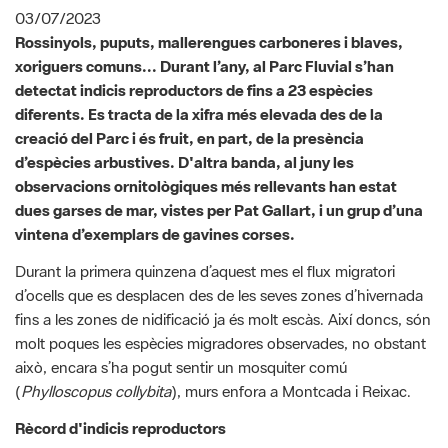
detectat indicis reproductors de fins a 23 espècies
diferents. Es tracta de la xifra més elevada des de la
creació del Parc i és fruit, en part, de la presència
d’espècies arbustives. D'altra banda, al juny les
observacions ornitològiques més rellevants han estat
dues garses de mar, vistes per Pat Gallart, i un grup d’una
vintena d’exemplars de gavines corses.​​​​​​​
Durant la primera quinzena d’aquest mes el flux migratori
d’ocells que es desplacen des de les seves zones d’hivernada
fins a les zones de nidificació ja és molt escàs. Així doncs, són
molt poques les espècies migradores observades, no obstant
això, encara s’ha pogut sentir un mosquiter comú
(
Phylloscopus collybita
), murs enfora a Montcada i Reixac.
Rècord d'indicis reproductors
Al 2023, s’han detectat indicis reproductors d’almenys 23
espècies al Parc Fluvial, la xifra més elevada des de la seva
creació. Aquest fet té a veure, en part, amb l’establiment