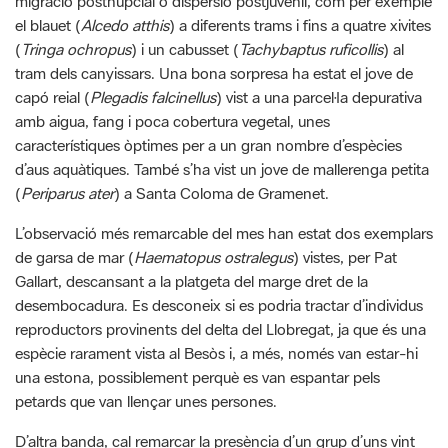
tram dels canyissars. Una bona sorpresa ha estat el jove de
capó reial (
Plegadis falcinellus
) vist a una parcel·la depurativa
amb aigua, fang i poca cobertura vegetal, unes
característiques òptimes per a un gran nombre d’espècies
d’aus aquàtiques. També s’ha vist un jove de mallerenga petita
(
Periparus ater
) a Santa Coloma de Gramenet.
L’observació més remarcable del mes han estat dos exemplars
de garsa de mar (
Haematopus ostralegus
) vistes, per Pat
Gallart, descansant a la platgeta del marge dret de la
desembocadura. Es desconeix si es podria tractar d’individus
reproductors provinents del delta del Llobregat, ja que és una
espècie rarament vista al Besòs i, a més, només van estar-hi
una estona, possiblement perquè es van espantar pels
petards que van llençar unes persones.
D’altra banda, cal remarcar la presència d’un grup d’uns vint
exemplars de gavines corses (
Larus audouinii
) més o menys
regular a la desembocadura i al tram d’ús públic. Es tracta d’un
ocell amenaçat d’extinció i la presència gairebé continuada de