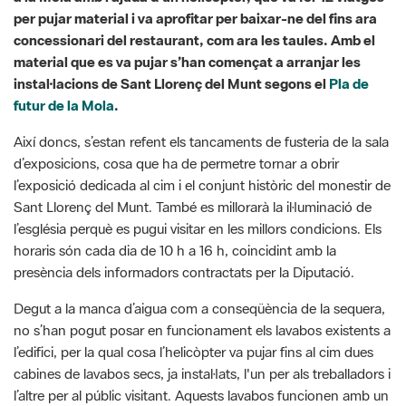
instal·lacions de Sant Llorenç del Munt segons el
Pla de
futur de la Mola
.
Així doncs, s’estan refent els tancaments de fusteria de la sala
d’exposicions, cosa que ha de permetre tornar a obrir
l’exposició dedicada al cim i el conjunt històric del monestir de
Sant Llorenç del Munt. També es millorarà la il·luminació de
l’església perquè es pugui visitar en les millors condicions. Els
horaris són cada dia de 10 h a 16 h, coincidint amb la
presència dels informadors contractats per la Diputació.
Degut a la manca d’aigua com a conseqüència de la sequera,
no s’han pogut posar en funcionament els lavabos existents a
l’edifici, per la qual cosa l’helicòpter va pujar fins al cim dues
cabines de lavabos secs, ja instal·lats, l'un per als treballadors i
l’altre per al públic visitant. Aquests lavabos funcionen amb un
element biològic que degrada el sòlid, però el líquid resultant
del seu ús s’ha de retirar per tractar a banda.