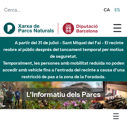
Salta al contingut principal
CA
ES
6 d'agost - Parc Fluvial Besòs - Activació de la Fase
d'Alerta del Parc Fluvial del Besòs per pluges intenses.
Tancats els accessos al Parc.
L'Informatiu dels Parcs
L'informatiu
Notícia
Sant Llorenc - S’inicia el trasllat de material per a l’arranjament
de la Mola