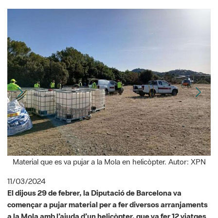
Material que es va pujar a la Mola en helicòpter. Autor: XPN
11/03/2024
El dijous 29 de febrer, la Diputació de Barcelona va
començar a pujar material per a fer diversos arranjaments
a la Mola amb l’ajuda d’un helicòpter, que va fer 12 viatges
per pujar material i va aprofitar per baixar-ne del fins ara
concessionari del restaurant, com ara les taules. Amb el
material que es va pujar s’han començat a arranjar les