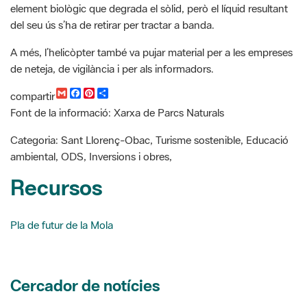
A més, l’helicòpter també va pujar material per a les empreses
de neteja, de vigilància i per als informadors.
G
F
P
C
compartir
m
a
i
o
Font de la informació: Xarxa de Parcs Naturals
a
c
n
m
i
e
t
p
l
b
e
a
Categoria: Sant Llorenç-Obac, Turisme sostenible, Educació
o
r
r
ambiental, ODS, Inversions i obres,
o
e
t
k
s
i
Recursos
t
r
Pla de futur de la Mola
Cercador de notícies