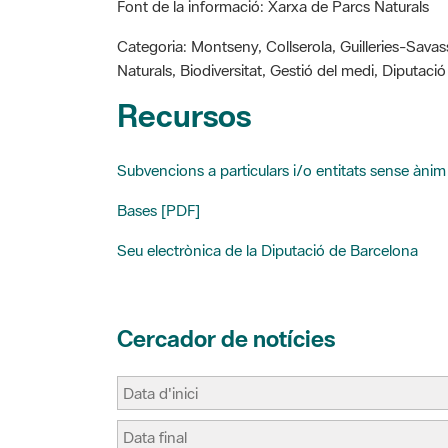
i
e
t
p
l
b
e
a
Categoria: Montseny, Collserola, Guilleries-Sava
o
r
r
Naturals, Biodiversitat, Gestió del medi, Diputac
o
e
t
k
s
i
Recursos
t
r
Subvencions a particulars i/o entitats sense ànim
Bases [PDF]
Seu electrònica de la Diputació de Barcelona
Cercador de notícies