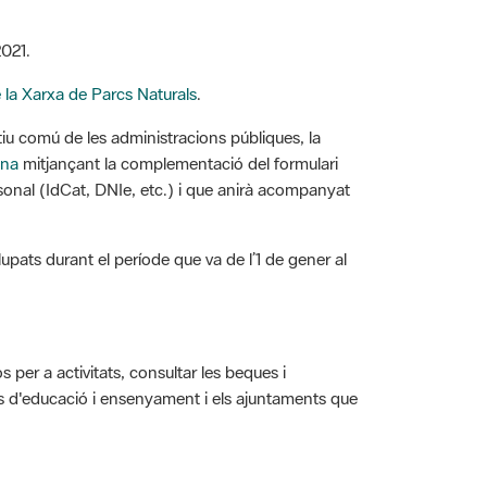
2021.
la Xarxa de Parcs Naturals
.
atiu comú de les administracions públiques, la
ona
mitjançant la complementació del formulari
ersonal (IdCat, DNIe, etc.) i que anirà acompanyat
pats durant el període que va de l’1 de gener al
s per a activitats, consultar les beques i
res d'educació i ensenyament i els ajuntaments que