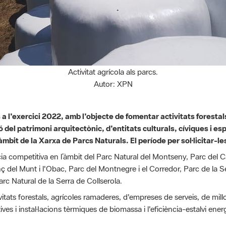
Activitat agrícola als parcs.
Autor: XPN
a l'exercici 2022, amb l'objecte de fomentar activitats foresta
ó del patrimoni arquitectònic, d'entitats culturals, cíviques i es
l’àmbit de la Xarxa de Parcs Naturals. El període per sol·licitar-l
 competitiva en l’àmbit del Parc Natural del Montseny, Parc del Ca
ç del Munt i l'Obac, Parc del Montnegre i el Corredor, Parc de la Se
arc Natural de la Serra de Collserola.
tats forestals, agrícoles ramaderes, d'empreses de serveis, de millo
tives i instal·lacions tèrmiques de biomassa i l'eficiència-estalvi energ