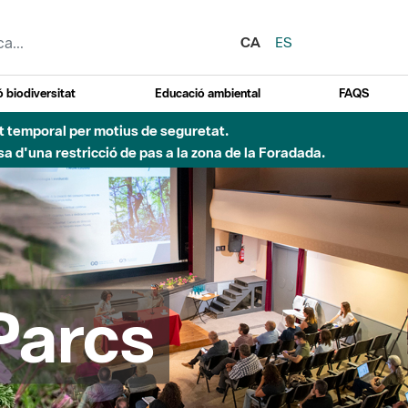
CA
ES
 biodiversitat
Educació ambiental
FAQS
 obres de construcció d'una passera sobre el riu
Parcs