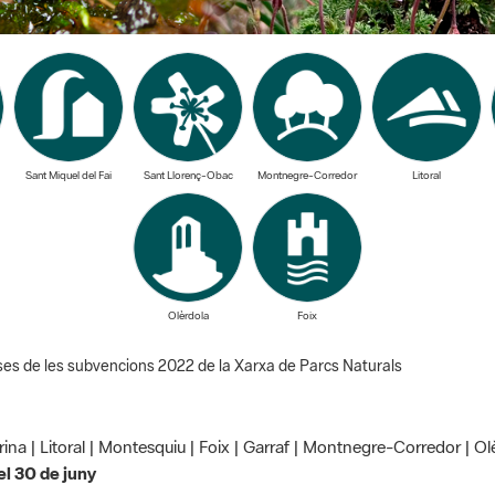
Sant Miquel del Fai
Sant Llorenç-Obac
Montnegre-Corredor
Litoral
Olèrdola
Foix
es de les subvencions 2022 de la Xarxa de Parcs Naturals
rina | Litoral | Montesquiu | Foix | Garraf | Montnegre-Corredor | 
 el 30 de juny
es de les subvencions 20