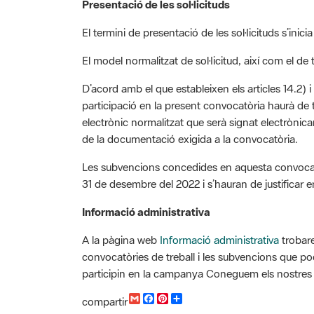
El termini de presentació de les sol·licituds s’inic
El model normalitzat de sol·licitud, així com el de
D’acord amb el que estableixen els articles 14.2) 
participació en la present convocatòria haurà de 
electrònic normalitzat que serà signat electrònicam
de la documentació exigida a la convocatòria.
Les subvencions concedides en aquesta convocatòri
31 de desembre del 2022 i s’hauran de justificar e
Informació administrativa
A la pàgina web
Informació administrativa
trobare
convocatòries de treball i les subvencions que po
participin en la campanya Coneguem els nostres p
G
F
P
C
compartir
m
a
i
o
Font de la informació: Xarxa de Parcs Naturals
a
c
n
m