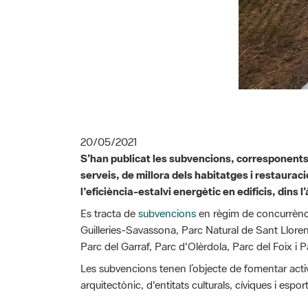
20/05/2021
S’han publicat les subvencions, corresponents 
serveis, de millora dels habitatges i restauraci
l'eficiència-estalvi energètic en edificis, dins 
Es tracta de
subvencions
en règim de concurrència
Guilleries-Savassona, Parc Natural de Sant Lloren
Parc del Garraf, Parc d'Olèrdola, Parc del Foix i P
Les subvencions tenen l’objecte de fomentar activi
arquitectònic, d'entitats culturals, cíviques i espor
Presentació de les sol·licituds