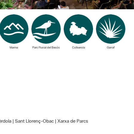
Marina
Parc Fluvial del Besòs
Collserola
Garraf
Olèrdola | Sant Llorenç-Obac | Xarxa de Parcs
22 de la Xarxa de