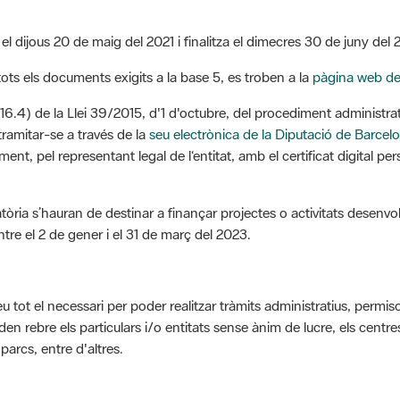
ia el dijous 20 de maig del 2021 i finalitza el dimecres 30 de juny del 
 tots els documents exigits a la base 5, es troben a la
pàgina web de 
i 16.4) de la Llei 39/2015, d'1 d'octubre, del procediment administr
tramitar-se a través de la
seu electrònica de la Diputació de Barcel
ent, pel representant legal de l‘entitat, amb el certificat digital p
a s’hauran de destinar a finançar projectes o activitats desenvolu
ntre el 2 de gener i el 31 de març del 2023.
u tot el necessari per poder realitzar tràmits administratius, permiso
den rebre els particulars i/o entitats sense ànim de lucre, els cent
arcs, entre d'altres.