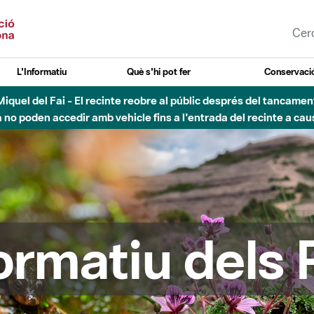
L'Informatiu
Què s'hi pot fer
Conservació
esòs - Afectacions a la llera del Parc Fluvial del Besòs degut a
formatiu dels 