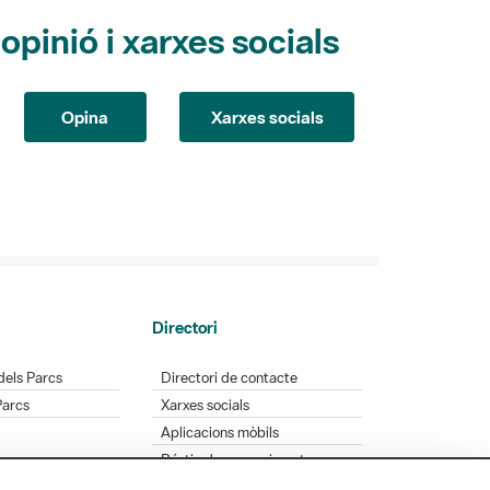
pinió i xarxes socials
Opina
Xarxes socials
Directori
dels Parcs
Directori de contacte
Parcs
Xarxes socials
Aplicacions mòbils
Bústia de suggeriments
Opineu sobre els parcs