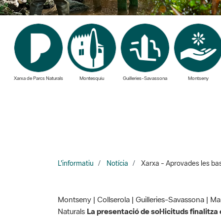
Xarxa de Parcs Naturals
Montesquiu
Guilleries-Savassona
Montseny
L'informatiu
Notícia
Xarxa - Aprovades les bas
Montseny | Collserola | Guilleries-Savassona | Ma
Naturals
La presentació de sol·licituds finalitza
Aprovades les bas