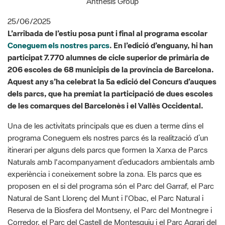
Coneguem els nostres parcs
. En l’edició d’enguany, hi han
participat 7.770 alumnes de cicle superior de primària de
206 escoles de 68 municipis de la província de Barcelona.
Aquest any s’ha celebrat la 5a edició del Concurs d’auques
dels parcs, que ha premiat la participació de dues escoles
de les comarques del Barcelonès i el Vallès Occidental.
Una de les activitats principals que es duen a terme dins el
programa Coneguem els nostres parcs és la realització d’un
itinerari per alguns dels parcs que formen la Xarxa de Parcs
Naturals amb l'acompanyament d’educadors ambientals amb
experiència i coneixement sobre la zona. Els parcs que es
proposen en el si del programa són el Parc del Garraf, el Parc
Natural de Sant Llorenç del Munt i l'Obac, el Parc Natural i
Reserva de la Biosfera del Montseny, el Parc del Montnegre i
Corredor, el Parc del Castell de Montesquiu i el Parc Agrari del
Baix Llobregat.
Els centres guardonats han estat l'Escola Cascabell, de Sant