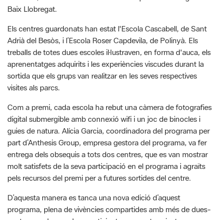
Adrià del Besòs, i l’Escola Roser Capdevila, de Polinyà. Els
treballs de totes dues escoles il·lustraven, en forma d'auca, els
aprenentatges adquirits i les experiències viscudes durant la
sortida que els grups van realitzar en les seves respectives
visites als parcs.
Com a premi, cada escola ha rebut una càmera de fotografies
digital submergible amb connexió wifi i un joc de binocles i
guies de natura. Alícia Garcia, coordinadora del programa per
part d’Anthesis Group, empresa gestora del programa, va fer
entrega dels obsequis a tots dos centres, que es van mostrar
molt satisfets de la seva participació en el programa i agraïts
pels recursos del premi per a futures sortides del centre.
D’aquesta manera es tanca una nova edició d’aquest
programa, plena de vivències compartides amb més de dues-
centes escoles que han participat en aquest projecte
d’educació ambiental de la Diputació de Barcelona i milers
d’infants que s’han apropat al medi natural per gaudir de la