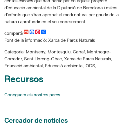
natura i aprofundir en el seu coneixement.
G
F
P
C
compartir
m
a
i
o
Font de la informació: Xarxa de Parcs Naturals
a
c
n
m
i
e
t
p
l
b
e
a
Categoria: Montseny, Montesquiu, Garraf, Montnegre-
o
r
r
Corredor, Sant Llorenç-Obac, Xarxa de Parcs Naturals,
o
e
t
k
s
i
Educació ambiental, Educació ambiental, ODS,
t
r
Recursos
Coneguem els nostres parcs
Cercador de notícies