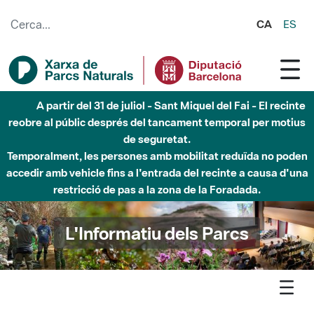
Salta al contingut principal
CA
ES
Fins al desembre de 2026 - Parc Fluvial Besòs -
Afectacions a la llera del Parc Fluvial del Besòs degut a
obres de construcció d'una passera sobre el riu
L'Informatiu dels Parcs
L'informatiu
Notícia
Xarxa -El programa Coneguem els nostres parcs tanca el curs
2024-2025 amb la participacio de 7.770 alumnes de 206 escoles