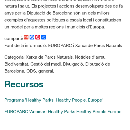
un model per a moltes regions i municipis d'Europa.
G
F
P
C
compartir
m
a
i
o
Font de la informació: EUROPARC i Xarxa de Parcs Naturals
a
c
n
m
i
e
t
p
l
b
e
a
Categoria: Xarxa de Parcs Naturals, Notícies d'arreu,
o
r
r
Biodiversitat, Gestió del medi, Divulgació, Diputació de
o
e
t
k
s
i
Barcelona, ODS, general,
t
r
Recursos
Programa 'Healthy Parks, Healthy People, Europe'
EUROPARC Webinar: Healthy Parks Healthy People Europe
Cercador de notícies