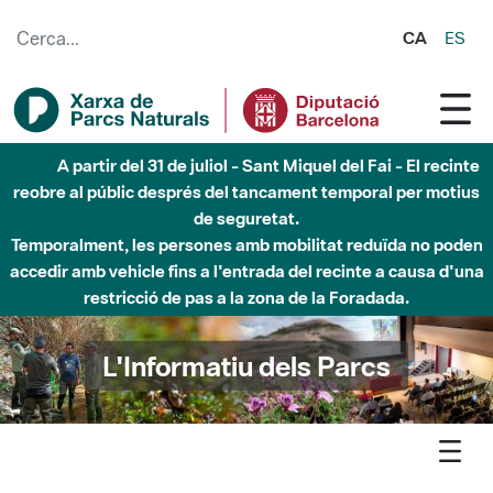
Salta al contingut principal
CA
ES
Fins al desembre de 2026 - Parc Fluvial Besòs -
Afectacions a la llera del Parc Fluvial del Besòs degut a
obres de construcció d'una passera sobre el riu
L'Informatiu dels Parcs
L'informatiu
Notícia
Xarxa - EUROPARC inicia un programa per millorar la salut i el
benestar de la ciutadania a través de la conservació i millora de la