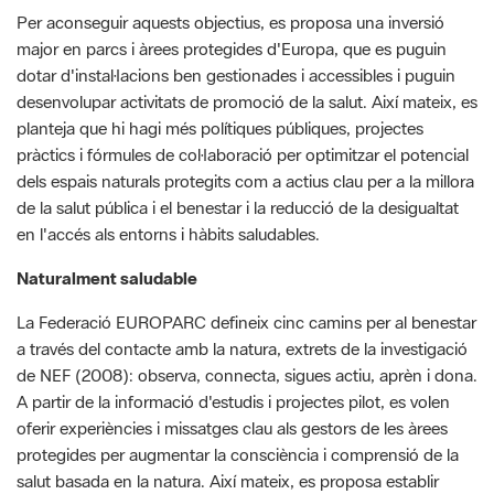
desenvolupar activitats de promoció de la salut. Així mateix, es
planteja que hi hagi més polítiques públiques, projectes
pràctics i fórmules de col·laboració per optimitzar el potencial
dels espais naturals protegits com a actius clau per a la millora
de la salut pública i el benestar i la reducció de la desigualtat
en l'accés als entorns i hàbits saludables.
Naturalment saludable
La Federació EUROPARC defineix cinc camins per al benestar
a través del contacte amb la natura, extrets de la investigació
de NEF (2008): observa, connecta, sigues actiu, aprèn i dona.
A partir de la informació d'estudis i projectes pilot, es volen
oferir experiències i missatges clau als gestors de les àrees
protegides per augmentar la consciència i comprensió de la
salut basada en la natura. Així mateix, es proposa establir
estratègies globals a Europa, a escala nacional i regional, que
uneixin salut, medi ambient i altres sectors, per tal de debatre,
acordar i desenvolupar conjuntament solucions basades en la