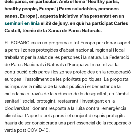
seminari en línia
el 29 de juny, en què ha participat Carles
Castell, tècnic de la Xarxa de Parcs Naturals.
EUROPARC inicia un programa a tot Europa per donar suport
a parcs i zones protegides d'abast nacional, regional i local
treballant per la salut de les persones i la natura. La Federació
de Parcs Nacionals i Naturals d'Europa vol maximitzar la
contribució dels parcs i les zones protegides en la recuperació
europea i l'assoliment de les prioritats polítiques. La proposta
és impulsar la millora de la salut pública i el benestar de la
ciutadania a través de la reducció de la desigualtat, en l'àmbit
sanitari i social, protegint, restaurant i investigant en la
biodiversitat i donant resposta a la lluita contra l'emergència
climàtica. L'aposta pels parcs i el conjunt d'espais protegits
hauria de ser considerada una part essencial de la recuperació
verda post COVID-19.
Per aconseguir aquests objectius, es proposa una inversió
major en parcs i àrees protegides d'Europa, que es puguin
dotar d'instal·lacions ben gestionades i accessibles i puguin