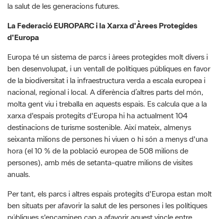
d'Europa
Europa té un sistema de parcs i àrees protegides molt divers i
ben desenvolupat, i un ventall de polítiques públiques en favor
de la biodiversitat i la infraestructura verda a escala europea i
nacional, regional i local. A diferència d’altres parts del món,
molta gent viu i treballa en aquests espais. Es calcula que a la
xarxa d'espais protegits d'Europa hi ha actualment 104
destinacions de turisme sostenible. Així mateix, almenys
seixanta milions de persones hi viuen o hi són a menys d'una
hora (el 10 % de la població europea de 508 milions de
persones), amb més de setanta-quatre milions de visites
anuals.
Per tant, els parcs i altres espais protegits d'Europa estan molt
ben situats per afavorir la salut de les persones i les polítiques
públiques s'encaminen cap a afavorir aquest vincle entre
natura i salut. Els projectes i accions desenvolupats des de fa
anys per la Diputació de Barcelona són un dels millors
exemples d'aquestes polítiques a escala local i constitueixen