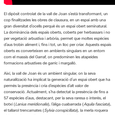
El dipòsit controlat de la vall de Joan s’està transformant, un
cop finalitzades les obres de clausura, en un espai amb una
gran diversitat d’ocells perquè és un espai obert seminatural.
La dominància dels espais oberts, coberts per herbassars i no
per vegetació arbustiva i arbòria, permet que moltes espècies
d’aus trobin aliment i, fins i tot, un lloc per criar. Aquests espais
oberts es converteixen en ambients singulars en un entorn
com el massís del Garraf, on predominen les atapeïdes
formacions arbustives de garric i margalló.
Així, la vall de Joan és un ambient singular, on la seva
naturalització ha implicat la generació d’un espai obert que ha
permès la presència i cria d’espècies d’alt valor de
conservació. Actualment, s’ha detectat la presència de fins a
57 espècies d’aus, destacant, per la seva raresa o interès, el
botxí (
Lanius meridionalis
), l’àliga cuabarrada (
Aquila fasciata
),
el tallarol trencamates (
Sylvia conspicillata
), la merla roquera