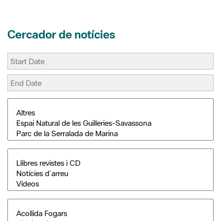
t
r
Cercador de notícies