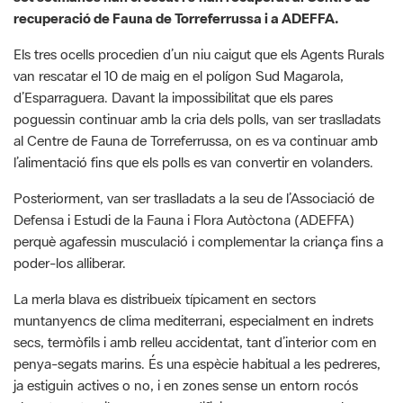
recuperació de Fauna de Torreferrussa i a ADEFFA.
Els tres ocells procedien d’un niu caigut que els Agents Rurals
van rescatar el 10 de maig en el polígon Sud Magarola,
d’Esparraguera. Davant la impossibilitat que els pares
poguessin continuar amb la cria dels polls, van ser traslladats
al Centre de Fauna de Torreferrussa, on es va continuar amb
l’alimentació fins que els polls es van convertir en volanders.
Posteriorment, van ser traslladats a la seu de l’Associació de
Defensa i Estudi de la Fauna i Flora Autòctona (ADEFFA)
perquè agafessin musculació i complementar la criança fins a
poder-los alliberar.
La merla blava es distribueix típicament en sectors
muntanyencs de clima mediterrani, especialment en indrets
secs, termòfils i amb relleu accidentat, tant d’interior com en
penya-segats marins. És una espècie habitual a les pedreres,
ja estiguin actives o no, i en zones sense un entorn rocós