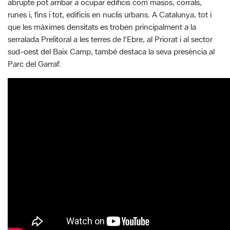
abrupte pot arribar a ocupar edificis com masos, corrals,
runes i, fins i tot, edificis en nuclis urbans. A Catalunya, tot i
que les màximes densitats es troben principalment a la
serralada Prelitoral a les terres de l'Ebre, al Priorat i al sector
sud-oest del Baix Camp, també destaca la seva presència al
Parc del Garraf.