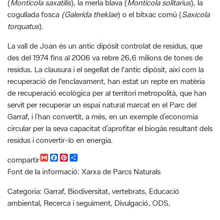
(
Monticola saxatilis
), la merla blava (
Monticola solitarius
), la
cogullada fosca
(Galerida theklae
) o el bitxac comú (
Saxicola
torquatus
).
La vall de Joan és un antic dipòsit controlat de residus, que
des del 1974 fins al 2006 va rebre 26,6 milions de tones de
residus. La clausura i el segellat de l'antic dipòsit, així com la
recuperació de l'enclavament, han estat un repte en matèria
de recuperació ecològica per al territori metropolità, que han
servit per recuperar un espai natural marcat en el Parc del
Garraf, i l’han convertit, a més, en un exemple d’economia
circular per la seva capacitat d’aprofitar el biogàs resultant dels
residus i convertir-lo en energia.
G
F
P
C
compartir
m
a
i
o
Font de la informació: Xarxa de Parcs Naturals
a
c
n
m
i
e
t
p
l
b
e
a
Categoria: Garraf, Biodiversitat, vertebrats, Educació
o
r
r
ambiental, Recerca i seguiment, Divulgació, ODS,
o
e
t
k
s
i