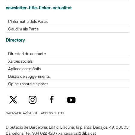
newsletter-title-ticker-actualitat
L'Informatiu dels Parcs
Gaudim als Parcs
Directory
Directori de contacte
Xarxes socials
Aplicacions mòbils
Bústia de suggeriments
Opineu sobre els parcs
MAPA WEB
AVÍS LEGAL
ACCESSIBILITAT
Diputació de Barcelona. Edifici Llacuna, 1a planta. Badajoz, 49. 08005
Barcelona. Tel. 934 022 428 / xarxaparcs@diba.cat